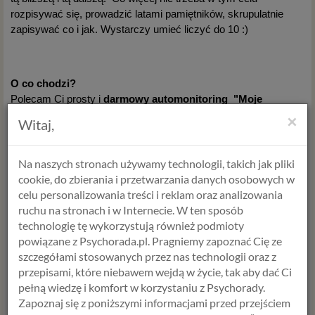
rozpisywać się, prowadzić latami pamiętników, skrupulatnie
zapisywać co i jak. Wystarczy umieć liczyć do 10 :)
O co chodzi?
Polecam Ci prosty i
darmowy automonitoring "Moje
zadowolenie z życia"
z którego możesz dowolnie korzystać.
×
Witaj,
Wystarczy wejść na tę stronę >>
Na naszych stronach używamy technologii, takich jak pliki
Automonitoring fantastyczne narzędzie autodiagnostyczne,
cookie, do zbierania i przetwarzania danych osobowych w
które pomoże Ci lepiej poznać siebie i zrozumieć, czemu
celu personalizowania treści i reklam oraz analizowania
czasem czujesz się lepiej, a czasem gorzej. Możesz w nim
ruchu na stronach i w Internecie. W ten sposób
codziennie wypełniać swoje odczucia pod względem
technologię tę wykorzystują również podmioty
zadowolenia z całokształtu swojego życia psychicznego oraz
powiązane z Psychorada.pl. Pragniemy zapoznać Cię ze
życia erotycznego na dany dzień. To pozwoli Ci zaobserwować
szczegółami stosowanych przez nas technologii oraz z
na ile podlegasz wahaniom nastroju związanym z sytuacją
przepisami, które niebawem wejdą w życie, tak aby dać Ci
życiową lub meteorologiczną.
pełną wiedzę i komfort w korzystaniu z Psychorady.
Zapoznaj się z poniższymi informacjami przed przejściem