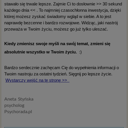
zagadnień dotyczących przetwarzania Twoich danych
stawało się trwale lepsze. Zajmie Ci to dosłownie >> 30 sekund
osobowych, jakie może mieć miejsce po 25 maja 2018 r. w
każdego dnia << . To najmniej czasochłonna inwestycja, dzięki
związku z korzystaniem z naszych usług. Prosimy Cię o jej
której możesz zyskać świadomy wgląd w siebie. A to jest
przeczytanie, nie zajmie to więcej niż kilka minut.
naprawdę bezcenne i bardzo rozwojowe. Widząc, jaki nastrój
przeważa w Twoim życiu, możesz go już tylko uleszać.
Czym są dane osobowe
Dane osobowe to, zgodnie z RODO, informacje o
Kiedy zmienisz swoje myśli na swój temat, zmieni się
zidentyfikowanej lub możliwej do zidentyfikowania
absolutnie wszystko w Twoim życiu.
:)
osobie fizycznej. W przypadku korzystania z naszego
serwisu takimi danymi są np. adres e-mail, adres IP lub
Twoje dane w serwisie konsultacyjnym czy w innej
Bardzo serdecznie zachęcam Cię do wypełnienia informacji o
usłudze oferowanej przez Psychoradę. Dane osobowe
Twoim nastroju za ostatni tydzień. Sięgnij po lepsze życie.
mogą być zapisywane w plikach cookies lub podobnych
Wystarczy wejść na tę stronę >>
technologiach (np. local storage) instalowanych przez nas
lub naszych Zaufanych Partnerów na naszych stronach i
Aneta Styńska
urządzeniach, których używasz podczas korzystania z
psycholog
naszych usług.
Psychorada.pl
Podstawa i cel przetwarzania
Przetwarzanie danych osobowych wymaga podstawy