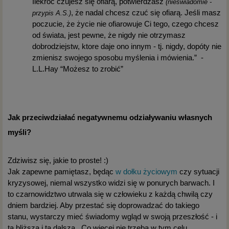
Ilekroć czujesz się ofiarą, potwierdzasz
(nieświadomie -
, że nadal chcesz czuć się ofiarą. Jeśli masz
przypis A.S.)
poczucie, że życie nie ofiarowuje Ci tego, czego chcesz
od świata, jest pewne, że nigdy nie otrzymasz
dobrodziejstw, ktore daje ono innym - tj. nigdy, dopóty nie
zmienisz swojego sposobu myślenia i mówienia.” -
L.L.Hay “Możesz to zrobić”
Jak przeciwdziałać negatywnemu odziaływaniu własnych
myśli?
Zdziwisz się, jakie to proste! :)
Jak zapewne pamiętasz, będąc
w dołku życiowym
czy sytuacji
kryzysowej, niemal wszystko widzi się w ponurych barwach. I
to czarnowidztwo utrwala się w człowieku z każdą chwilą czy
dniem bardziej. Aby przestać się doprowadzać do takiego
stanu, wystarczy mieć świadomy wgląd w swoją przeszłość - i
tą bliższą i tą dalszą. Co więcej nie trzeba w tym celu