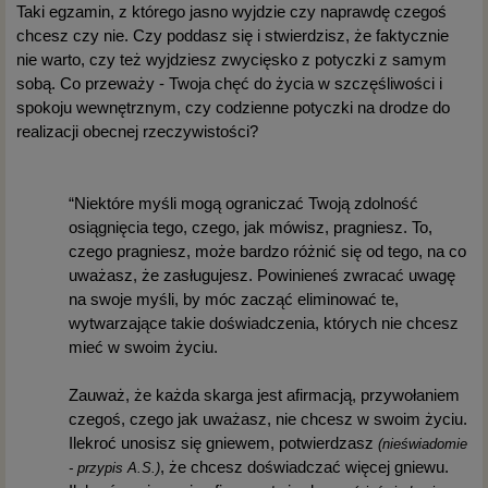
Taki egzamin, z którego jasno wyjdzie czy naprawdę czegoś
chcesz czy nie. Czy poddasz się i stwierdzisz, że faktycznie
nie warto, czy też wyjdziesz zwycięsko z potyczki z samym
sobą. Co przeważy - Twoja chęć do życia w szczęśliwości i
spokoju wewnętrznym, czy codzienne potyczki na drodze do
realizacji obecnej rzeczywistości?
“Niektóre myśli mogą ograniczać Twoją zdolność
osiągnięcia tego, czego, jak mówisz, pragniesz. To,
czego pragniesz, może bardzo różnić się od tego, na co
uważasz, że zasługujesz. Powinieneś zwracać uwagę
na swoje myśli, by móc zacząć eliminować te,
wytwarzające takie doświadczenia, których nie chcesz
mieć w swoim życiu.
Zauważ, że każda skarga jest afirmacją, przywołaniem
czegoś, czego jak uważasz, nie chcesz w swoim życiu.
Ilekroć unosisz się gniewem, potwierdzasz
(nieświadomie
, że chcesz doświadczać więcej gniewu.
- przypis A.S.)