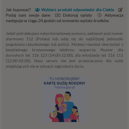
interesu.
Jak kupować?
Wybierz produkt odpowiedni dla Ciebie
Podaj nam swoje dane
Dokonaj opłaty
Aktywacja
Administratorzy
następuje w ciągu 24 godzin od momentu wpłaty środków
Administratorami Twoich danych osobowych Psychology
Jeżeli potrzebujesz natychmiastowej pomocy, zadzwoń pod numer
Consulting Aneta Styńska właściciel serwisu
alarmowy 112 (Polska) lub udaj się do najbliższej jednostki
internetowego Psychorada.pl. Pełne dane administratora
pogotowia ratunkowego lub policji. Możesz również skorzystać z
możesz sprawdzić wchodząc na podstrone Kontakt.
bezpłatnego kryzysowego telefonu wsparcia. Numer dla
Znajdziesz tam również informację o naszych Zaufanych
dorosłych tel. 116 123 (14:00-22:00), dla młodzieży tel. 116 111
Partnerach, czyli firmach i innych podmiotów, z którymi
(12:00-02:00). Nasz serwis nie jest przeznaczony dla osób
współpracujemy głównie w zakresie administracyjnym,
znajdujących się w sytuacji zagrożenia życia.
technologicznym koniecznym do prowadzenia serwisu i
marketingowym.
Przekazywanie danych
Twoje dane będą przetwarzać Psychology Consulting
właściciel serwisu Psychorada.pl i Zaufani Partnerzy.
Twoje dane mogą być również powierzone do
przetwarzania innym podmiotom. W każdym takim
przypadku przekazanie danych nie uprawnia ich odbiorcy