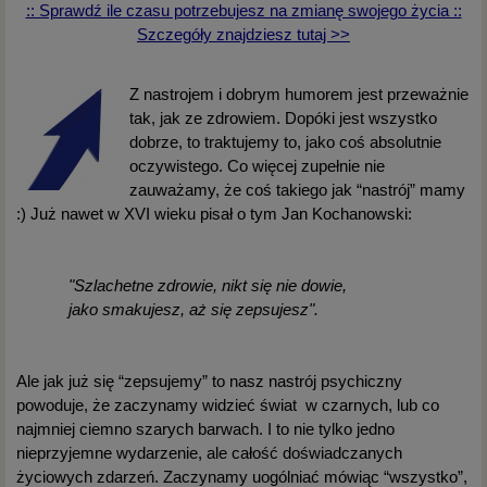
:: Sprawdź ile czasu potrzebujesz na zmianę swojego życia ::
Szczegóły znajdziesz tutaj >>
Z nastrojem i dobrym humorem jest przeważnie
tak, jak ze zdrowiem. Dopóki jest wszystko
dobrze, to traktujemy to, jako coś absolutnie
oczywistego. Co więcej zupełnie nie
zauważamy, że coś takiego jak “nastrój” mamy
:) Już nawet w XVI wieku pisał o tym Jan Kochanowski:
"Szlachetne zdrowie, nikt się nie dowie,
jako smakujesz, aż się zepsujesz".
Ale jak już się “zepsujemy” to nasz nastrój psychiczny
powoduje, że zaczynamy widzieć świat w czarnych, lub co
najmniej ciemno szarych barwach. I to nie tylko jedno
nieprzyjemne wydarzenie, ale całość doświadczanych
życiowych zdarzeń. Zaczynamy uogólniać mówiąc “wszystko”,