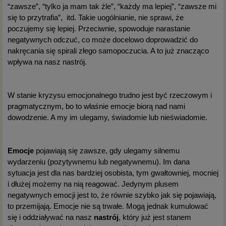
“zawsze”, “tylko ja mam tak źle”, “każdy ma lepiej”, “zawsze mi
się to przytrafia”, itd. Takie uogólnianie, nie sprawi, że
poczujemy się lepiej. Przeciwnie, spowoduje narastanie
negatywnych odczuć, co może docelowo doprowadzić do
nakręcania się spirali złego samopoczucia. A to już znacząco
wpływa na nasz nastrój.
W stanie kryzysu emocjonalnego trudno jest być rzeczowym i
pragmatycznym, bo to właśnie emocje biorą nad nami
dowodzenie. A my im ulegamy, świadomie lub nieświadomie.
Emocje
pojawiają się zawsze, gdy ulegamy silnemu
wydarzeniu (pozytywnemu lub negatywnemu). Im dana
sytuacja jest dla nas bardziej osobista, tym gwałtowniej, mocniej
i dłużej możemy na nią reagować. Jedynym plusem
negatywnych emocji jest to, że równie szybko jak się pojawiają,
to przemijają. Emocje nie są trwałe. Mogą jednak kumulować
się i oddziaływać na nasz
nastrój
, który już jest stanem