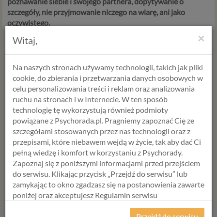
poznawanie siebie i swojego partnera, dopytywanie o
szczegóły, nie przyjmowanie niczego na wiarę, ani jako
oczywistego.
×
Witaj,
Każdy człowiek jest bowiem inny - i to co dla Ciebie jest
oczywiste, dla Twojego partnera może takim nie być. Wtedy
Na naszych stronach używamy technologii, takich jak pliki
po szybkiej wymianie argumentów zaczniecie się kłócić,
cookie, do zbierania i przetwarzania danych osobowych w
kłótnie będą coraz bardziej angażujące, czestsze i mogą
celu personalizowania treści i reklam oraz analizowania
zakończyć się rozstaniem.
ruchu na stronach i w Internecie. W ten sposób
technologię tę wykorzystują również podmioty
powiązane z Psychorada.pl. Pragniemy zapoznać Cię ze
To przykry scenariusz, ale nie zawsze musi tak być.
szczegółami stosowanych przez nas technologii oraz z
przepisami, które niebawem wejdą w życie, tak aby dać Ci
pełną wiedzę i komfort w korzystaniu z Psychorady.
Zapoznaj się z poniższymi informacjami przed przejściem
Jak zacząć zmieniać związek na
do serwisu. Klikając przycisk „Przejdź do serwisu” lub
lepszy?
zamykając to okno zgadzasz się na postanowienia zawarte
poniżej oraz akceptujesz Regulamin serwisu
Każdy stan wojenny się kiedyś musi się skończyć, i warto aby
Psychorada.pl i Politykę Prywatności.
nie przekształcił się w stan wojny, ale w stan pojednania,
Przejdź do serwisu