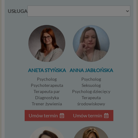
potrzeby, co obejmuje między innymi konieczność
USŁUGA
zapewnienia bezpieczeństwa usługi (np.
sprawdzenie, czy do Twojego konta nie loguje się
nieuprawniona osoba), dokonanie pomiarów
statystycznych, ulepszania naszych usług i
dopasowania ich do potrzeb i wygody
użytkowników (np. personalizowanie treści w
usługach) jak również prowadzenie marketingu i
promocji własnych usług administratora
Psychorada.pl w serwisie administratora (np. jeśli
ANETA STYŃSKA
ANNA JABŁOŃSKA
interesujesz się psychologią dziecka i oglądasz
Psycholog
Psycholog
materiały na ten temat w Psychorada.pl to możemy
Psychoterapeuta
Seksuolog
Ci wyświetlić reklamę na podobny temat).
Terapeuta par
Psycholog dziecięcy
Twoja dobrowolna zgoda. Aby móc pokazać
Diagnostyka
Terapeuta
interesujące Cię oferty reklamowe (np. produktu lub
Trener żywienia
środowiskowy
usługi, których możesz potrzebować) reklamodawcy
i ich przedstawiciele muszą mieć możliwość
Umów termin
Umów termin
przetwarzania Twoich danych. Udzielenie takiej
zgody jest całkowicie dobrowolne, i jeśli nie chcesz,
nie musisz jej udzielać. Dzięki naszemu rozwiązaniu