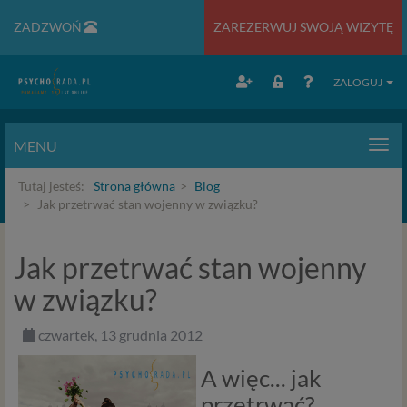
ZADZWOŃ
ZAREZERWUJ SWOJĄ WIZYTĘ
ZALOGUJ
MENU
Men
Tutaj jesteś:
Strona główna
Blog
Jak przetrwać stan wojenny w związku?
Jak przetrwać stan wojenny
w związku?
czwartek, 13 grudnia 2012
A więc... jak
przetrwać?