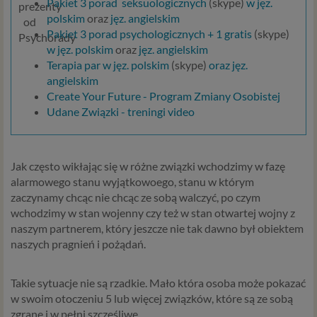
Pakiet 3 porad
seksuologicznych
(skype)
w jęz.
polskim
oraz
jęz. angielskim
Pakiet 3 porad psychologicznych + 1 gratis
(skype)
w jęz. polskim
oraz
jęz. angielskim
Terapia par w jęz. polskim
(skype)
oraz jęz.
angielskim
Create Your Future - Program Zmiany Osobistej
Udane Związki - treningi video
Jak często wikłając się w różne związki wchodzimy w fazę
alarmowego stanu wyjątkowoego, stanu w którym
zaczynamy chcąc nie chcąc ze sobą walczyć, po czym
wchodzimy w stan wojenny czy też w stan otwartej wojny z
naszym partnerem, który jeszcze nie tak dawno był obiektem
naszych pragnień i pożądań.
Takie sytuacje nie są rzadkie. Mało która osoba może pokazać
w swoim otoczeniu 5 lub więcej związków, które są ze sobą
zgrane i w pełni szczęśliwe.