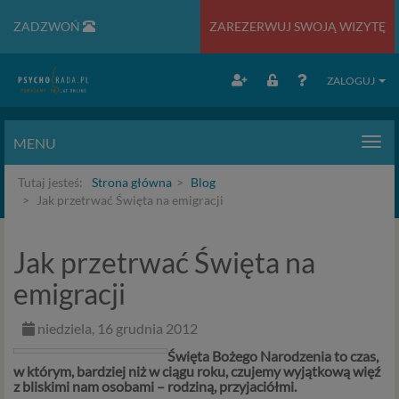
ZADZWOŃ
ZAREZERWUJ SWOJĄ WIZYTĘ
ZALOGUJ
MENU
Men
Tutaj jesteś:
Strona główna
Blog
Jak przetrwać Święta na emigracji
Jak przetrwać Święta na
emigracji
niedziela, 16 grudnia 2012
Święta Bożego Narodzenia to czas,
w którym, bardziej niż w ciągu roku, czujemy wyjątkową więź
z bliskimi nam osobami – rodziną, przyjaciółmi.