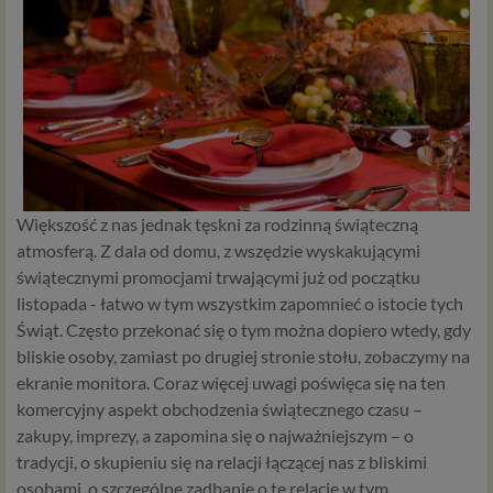
zmian w zasadach regulujących przetwarzanie danych
osobowych, które będą miały wpływ na wiele dziedzin
życia, w tym na korzystanie z usług internetowych, takich
jak między innymi usługi serwisu Psychorada.pl. W tej
informacji przedstawiamy skrót najważniejszych
zagadnień dotyczących przetwarzania Twoich danych
osobowych, jakie może mieć miejsce po 25 maja 2018 r. w
związku z korzystaniem z naszych usług. Prosimy Cię o jej
przeczytanie, nie zajmie to więcej niż kilka minut.
Większość z nas jednak tęskni za rodzinną świąteczną
Czym są dane osobowe
atmosferą. Z dala od domu, z wszędzie wyskakującymi
świątecznymi promocjami trwającymi już od początku
Dane osobowe to, zgodnie z RODO, informacje o
listopada - łatwo w tym wszystkim zapomnieć o istocie tych
zidentyfikowanej lub możliwej do zidentyfikowania
Świąt. Często przekonać się o tym można dopiero wtedy, gdy
osobie fizycznej. W przypadku korzystania z naszego
bliskie osoby, zamiast po drugiej stronie stołu, zobaczymy na
serwisu takimi danymi są np. adres e-mail, adres IP lub
ekranie monitora. Coraz więcej uwagi poświęca się na ten
Twoje dane w serwisie konsultacyjnym czy w innej
komercyjny aspekt obchodzenia świątecznego czasu –
usłudze oferowanej przez Psychoradę. Dane osobowe
mogą być zapisywane w plikach cookies lub podobnych
zakupy, imprezy, a zapomina się o najważniejszym – o
technologiach (np. local storage) instalowanych przez nas
tradycji, o skupieniu się na relacji łączącej nas z bliskimi
lub naszych Zaufanych Partnerów na naszych stronach i
osobami, o szczególne zadbanie o tę relację w tym