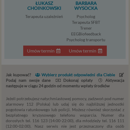
ŁUKASZ
BARBARA
ograniczających tę zgodę, w przypadku niezbędności
CHOINKOWSKI
WYSOCKA
danych do wykonania umowy – przez czas jej
Terapeuta uzależnień
Psycholog
wykonywania, a w przypadku, gdy podstawą
Terapeuta SFBT
przetwarzania danych jest uzasadniony interes
Trener
administratora – do czasu istnienia tego uzasadnionego
EEGBiofeedback
interesu.
Psycholog transportu
Administratorzy
Umów termin
Umów termin
Administratorami Twoich danych osobowych Psychology
Consulting Aneta Styńska właściciel serwisu
internetowego Psychorada.pl. Pełne dane administratora
Jak kupować?
Wybierz produkt odpowiedni dla Ciebie
możesz sprawdzić wchodząc na podstrone Kontakt.
Podaj nam swoje dane
Dokonaj opłaty
Aktywacja
Znajdziesz tam również informację o naszych Zaufanych
następuje w ciągu 24 godzin od momentu wpłaty środków
Partnerach, czyli firmach i innych podmiotów, z którymi
współpracujemy głównie w zakresie administracyjnym,
Jeżeli potrzebujesz natychmiastowej pomocy, zadzwoń pod numer
alarmowy 112 (Polska) lub udaj się do najbliższej jednostki
technologicznym koniecznym do prowadzenia serwisu i
pogotowia ratunkowego lub policji. Możesz również skorzystać z
marketingowym.
bezpłatnego kryzysowego telefonu wsparcia. Numer dla
dorosłych tel. 116 123 (14:00-22:00), dla młodzieży tel. 116 111
Przekazywanie danych
(12:00-02:00). Nasz serwis nie jest przeznaczony dla osób