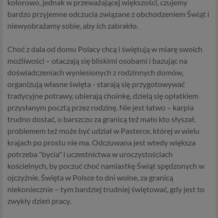
kolorowo, jednak w przeważającej większości, czujemy
bardzo przyjemne odczucia związane z obchodzeniem Świąt i
niewyobrażamy sobie, aby ich zabrakło.
Choć z dala od domu Polacy chcą i świętują w miarę swoich
możliwości – otaczają się bliskimi osobami i bazując na
doświadczeniach wyniesionych z rodzinnych domów,
organizują własne święta - starają się przygotowywać
tradycyjne potrawy, ubierają choinkę, dzielą się opłatkiem
przysłanym pocztą przez rodzinę. Nie jest łatwo – karpia
trudno dostać, o barszczu za granicą też mało kto słyszał,
problemem też może być udział w Pasterce, której w wielu
krajach po prostu nie ma. Odczuwana jest wtedy większa
potrzeba "bycia" i uczestnictwa w uroczystościach
kościelnych, by poczuć choć namiastkę Świąt spędzonych w
ojczyźnie. Święta w Polsce to dni wolne, za granicą
niekoniecznie – tym bardziej trudniej świętować, gdy jest to
zwykły dzień pracy.