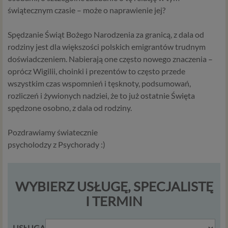
urządzeniach, których używasz podczas korzystania z
świątecznym czasie – może o naprawienie jej?
naszych usług.
Spędzanie Świąt Bożego Narodzenia za granicą, z dala od
Podstawa i cel przetwarzania
rodziny jest dla większości polskich emigrantów trudnym
Przetwarzanie danych osobowych wymaga podstawy
doświadczeniem. Nabierają one często nowego znaczenia –
prawnej. RODO przewiduje kilka rodzajów takich
oprócz Wigilii, choinki i prezentów to często przede
podstaw prawnych dla przetwarzania danych, a w
wszystkim czas wspomnień i tęsknoty, podsumowań,
przypadkach korzystania z naszych usług wystąpią, co do
rozliczeń i żywionych nadziei, że to już ostatnie Święta
zasady trzy z nich:
spędzone osobno, z dala od rodziny.
Niezbędność przetwarzania do zawarcia lub
wykonania umowy, której jesteś stroną. Umowa to,
Pozdrawiamy światecznie
w naszym przypadku, regulamin serwisu i
psycholodzy z Psychorady :)
informacje na stronach ofertowych danej usługi.
Jeśli zatem zawieramy z Tobą umowę o realizację
danej usługi, to możemy przetwarzać Twoje dane w
WYBIERZ USŁUGĘ, SPECJALISTĘ
zakresie niezbędnym do realizacji tej umowy. W
przypadku, gdy zakładasz u nas konto, to umowa o
I TERMIN
dostarczenie tego konta upoważnia nas do
przetwarzania danych niezbędnych do jego
USŁUGA