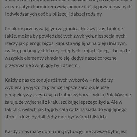
za tym całym harmidrem związanym z ilością przyjmowanych
i odwiedzanych osób z bliższej i dalszej rodziny.
Polakom przebywającym za granicą dłuższy czas, brakuje
także, można by powiedzieć tych zwykłych, niespecjalnych
rzeczy jak pierogi, bigos, kapusta wigilijna na oleju lnianym,
ćwikła, pachnący chleb czy ceiepłych krajach śnieg – bo na te
wszyskie elementy składało się kiedyś nasze coroczne
przeżywanie Świąt, gdy byli dziećmi.
Każdy z nas dokonuje różnych wyborów – niektórzy
wybierają wyjazd za granicę, lepsze zarobki, lepsze
perspektywy, często są to trafne wybory – wielu Polaków nie
żałuje, że wyjechali z kraju, szukając lepszego życia. Ale w
takich chwilach jak ta, gdy cała rodzina siada do wigilijnego
stołu – dużo by dali, żeby móc być wśród bliskich.
Każdy z nas ma w domu inną sytuację, nie zawsze byłoi jest