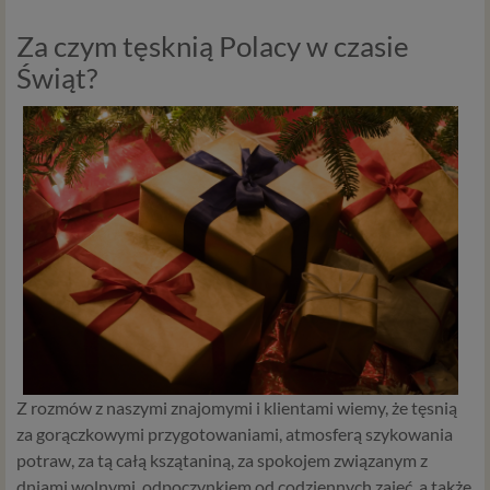
Za czym tęsknią Polacy w czasie
Świąt?
Z rozmów z naszymi znajomymi i klientami wiemy, że tęsnią
za gorączkowymi przygotowaniami, atmosferą szykowania
potraw, za tą całą kszątaniną, za spokojem związanym z
dniami wolnymi, odpoczynkiem od codziennych zajęć, a także