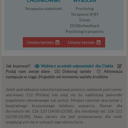
CHOINKOWSKI
WYSOCKA
profilu tego konta). Bez tej możliwości nie bylibyśmy
Terapeuta uzależnień
Psycholog
w stanie zapewnić Ci usługi, a Ty nie mógłbyś z niej
Terapeuta SFBT
korzystać.
Trener
Niezbędność przetwarzania do celów wynikających
EEGBiofeedback
z prawnie uzasadnionych interesów realizowanych
Psycholog transportu
przez administratora lub przez stronę trzecią. Ta
podstawa przetwarzania danych dotyczy
Umów termin
Umów termin
przypadków, gdy ich przetwarzanie jest
uzasadnione z uwagi na nasze usprawiedliwione
potrzeby, co obejmuje między innymi konieczność
Jak kupować?
Wybierz produkt odpowiedni dla Ciebie
zapewnienia bezpieczeństwa usługi (np.
Podaj nam swoje dane
Dokonaj opłaty
Aktywacja
sprawdzenie, czy do Twojego konta nie loguje się
następuje w ciągu 24 godzin od momentu wpłaty środków
nieuprawniona osoba), dokonanie pomiarów
statystycznych, ulepszania naszych usług i
Jeżeli potrzebujesz natychmiastowej pomocy, zadzwoń pod numer
dopasowania ich do potrzeb i wygody
alarmowy 112 (Polska) lub udaj się do najbliższej jednostki
użytkowników (np. personalizowanie treści w
pogotowia ratunkowego lub policji. Możesz również skorzystać z
usługach) jak również prowadzenie marketingu i
bezpłatnego kryzysowego telefonu wsparcia. Numer dla
promocji własnych usług administratora
dorosłych tel. 116 123 (14:00-22:00), dla młodzieży tel. 116 111
(12:00-02:00). Nasz serwis nie jest przeznaczony dla osób
Psychorada.pl w serwisie administratora (np. jeśli
znajdujących się w sytuacji zagrożenia życia.
interesujesz się psychologią dziecka i oglądasz