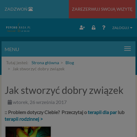
ZADZWOŃ
ZAREZERWUJ SWOJĄ WIZYTĘ
ZALOGUJ
MENU
Men
Tutaj jesteś:
Strona główna
Blog
Jak stworzyć dobry związek
Jak stworzyć dobry związek
wtorek, 26 września 2017
:: Problem dotyczy Ciebie? Przeczytaj o
terapii dla par
lub
terapii rodzinnej >