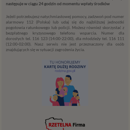
przetwarzania Twoich danych. Udzielenie takiej
następuje w ciągu 24 godzin od momentu wpłaty środków
zgody jest całkowicie dobrowolne, i jeśli nie chcesz,
nie musisz jej udzielać. Dzięki naszemu rozwiązaniu
Jeżeli potrzebujesz natychmiastowej pomocy, zadzwoń pod numer
masz również możliwość ograniczenia zakresu lub
alarmowy 112 (Polska) lub udaj się do najbliższej jednostki
pogotowia ratunkowego lub policji. Możesz również skorzystać z
zmiany zgody w dowolnym momencie.
bezpłatnego kryzysowego telefonu wsparcia. Numer dla
Twoje dane, w ramach naszych usług, przetwarzane będą
dorosłych tel. 116 123 (14:00-22:00), dla młodzieży tel. 116 111
wyłącznie w przypadku posiadania przez nas lub inny
(12:00-02:00). Nasz serwis nie jest przeznaczony dla osób
znajdujących się w sytuacji zagrożenia życia.
podmiot przetwarzający dane jednej z dopuszczonych
przez RODO podstaw prawnych i wyłącznie w celu
dostosowanym do danej podstawy, zgodnie z opisem
powyżej. Twoje dane przetwarzane będą do czasu
istnienia podstawy do ich przetwarzania – czyli w
przypadku udzielenia zgody do momentu jej cofnięcia,
ograniczenia lub innych działań z Twojej strony
ograniczających tę zgodę, w przypadku niezbędności
danych do wykonania umowy – przez czas jej
wykonywania, a w przypadku, gdy podstawą
przetwarzania danych jest uzasadniony interes
administratora – do czasu istnienia tego uzasadnionego
interesu.