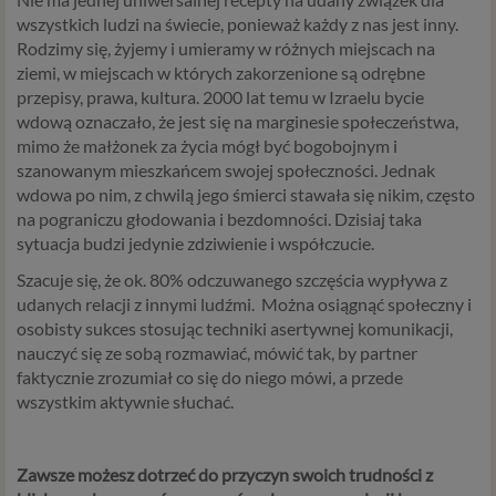
wszystkich ludzi na świecie, ponieważ każdy z nas jest inny.
Rodzimy się, żyjemy i umieramy w różnych miejscach na
ziemi, w miejscach w których zakorzenione są odrębne
przepisy, prawa, kultura. 2000 lat temu w Izraelu bycie
wdową oznaczało, że jest się na marginesie społeczeństwa,
mimo że małżonek za życia mógł być bogobojnym i
szanowanym mieszkańcem swojej społeczności. Jednak
wdowa po nim, z chwilą jego śmierci stawała się nikim, często
na pograniczu głodowania i bezdomności. Dzisiaj taka
sytuacja budzi jedynie zdziwienie i współczucie.
Szacuje się, że ok. 80% odczuwanego szczęścia wypływa z
udanych relacji z innymi ludźmi. Można osiągnąć społeczny i
osobisty sukces stosując techniki asertywnej komunikacji,
nauczyć się ze sobą rozmawiać, mówić tak, by partner
faktycznie zrozumiał co się do niego mówi, a przede
wszystkim aktywnie słuchać.
Zawsze możesz dotrzeć do przyczyn swoich trudności z