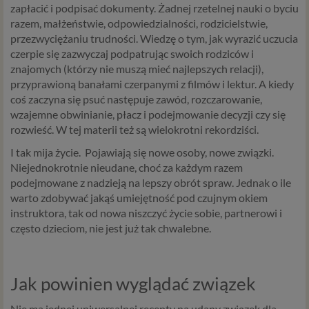
zapłacić i podpisać dokumenty. Żadnej rzetelnej nauki o byciu
razem, małżeństwie, odpowiedzialności, rodzicielstwie,
przezwyciężaniu trudności. Wiedzę o tym, jak wyrazić uczucia
czerpie się zazwyczaj podpatrując swoich rodziców i
znajomych (którzy nie muszą mieć najlepszych relacji),
przyprawioną banałami czerpanymi z filmów i lektur. A kiedy
coś zaczyna się psuć następuje zawód, rozczarowanie,
wzajemne obwinianie, płacz i podejmowanie decyzji czy się
rozwieść. W tej materii też są wielokrotni rekordziści.
I tak mija życie. Pojawiają się nowe osoby, nowe związki.
Niejednokrotnie nieudane, choć za każdym razem
podejmowane z nadzieją na lepszy obrót spraw. Jednak o ile
warto zdobywać jakąś umiejętność pod czujnym okiem
instruktora, tak od nowa niszczyć życie sobie, partnerowi i
często dzieciom, nie jest już tak chwalebne.
Jak powinien wyglądać związek
Nie ma jednej uniwersalnej recepty na udany związek dla