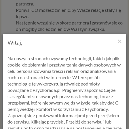
partnera.
Pomyśl CO możesz zmienić, by Wasze relacje stały się
lepsze.
Następnie wczuj się w skore partnera i zastanów się co
on mógłby chcieć zmienić w Waszym związku.
Porozmawiajcie o tym.
×
Witaj,
Pomyśl cos miłego o swoim partnerze.
Zastanów się, co możesz zrobić inaczej, by związek był
bardziej satysfakcjonujący dla Was obojga. Zapisz to.
Na naszych stronach używamy technologii, takich jak pliki
Następnie zmień 1 swoje zachowanie. Obserwuj co się
cookie, do zbierania i przetwarzania danych osobowych w
będzie dziać przez 7 dni.
celu personalizowania treści i reklam oraz analizowania
Zrób coś, co sprawi przyjemność Twojemu partnerowi.
ruchu na stronach i w Internecie. W ten sposób
Tak po prostu. I rób to systematycznie.
technologię tę wykorzystują również podmioty
Przestań zrzędzić.
powiązane z Psychorada.pl. Pragniemy zapoznać Cię ze
szczegółami stosowanych przez nas technologii oraz z
przepisami, które niebawem wejdą w życie, tak aby dać Ci
Psycholog przez internet
pełną wiedzę i komfort w korzystaniu z Psychorady.
Zapoznaj się z poniższymi informacjami przed przejściem
Osobom w związkach, które przechodzą poważniejsze
do serwisu. Klikając przycisk „Przejdź do serwisu” lub
kryzysy, ale chcą osiągnąć szczęście w związku polecamy:
zamykając to okno zgadzasz się na postanowienia zawarte