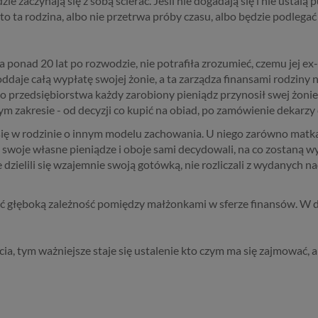
ie zaczynają się z sobą ścierać. Jeśli nie dogadają się i nie usta
 to ta rodzina, albo nie przetrwa próby czasu, albo będzie podl
 ponad 20 lat po rozwodzie, nie potrafiła zrozumieć, czemu jej ex
daje całą wypłatę swojej żonie, a ta zarządza finansami rodziny na
ego przedsiębiorstwa każdy zarobiony pieniądz przynosił swej żon
 zakresie - od decyzji co kupić na obiad, po zamówienie dekarzy
ę w rodzinie o innym modelu zachowania. U niego zarówno matka 
 swoje własne pieniądze i oboje sami decydowali, na co zostaną w
dzielili się wzajemnie swoją gotówką, nie rozliczali z wydanych
 głęboką zależność pomiędzy małżonkami w sferze finansów. W dr
cia, tym ważniejsze staje się ustalenie kto czym ma się zajmować,