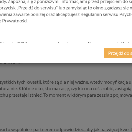
dy. Zapoznaj się z poniższymi informacjami przed przejściem do s
 przycisk „Przejdź do serwisu” lub zamykając to okno zgadzasz się 
ienia zawarte poniżej oraz akceptujesz Regulamin serwisu Psych
 zostanie ustalonych i określonych już na początku związku, tym 
kę Prywatności.
eśli para zacznie ustalać swoje wzajemne oczekiwania 20 lat po ślub
pracy włożony w to, aby związek przynosił nam szczęście, nie jes
óry para spędza razem, zbliża się do siebie, poznaje się lepiej, zac
25 maja 2018 r. rozpoczyna obowiązywanie Rozporządzenie Parl
kiego i Rady (UE) 2016/679 z dnia 27 kwietnia 2016 r. w sprawie 
Przejdź do 
 ponieważ życie jest nieprzewidywalne i mogą zadziać się sprawy o
ycznych w związku z przetwarzaniem danych osobowych i w spraw
ólne kwestie.
ego przepływu takich danych oraz uchylenia dyrektywy 95/46/
ane popularnie jako „RODO”). RODO obowiązywać będzie w ident
we wszystkich krajach Unii Europejskiej, a więc także w Polsce i
szystkich tych kwestii, które są dla niej ważne, wtedy modyfikacj
a szereg zmian w zasadach regulujących przetwarzanie danych
uralnie. Kłótnie o to, kto ma rację, czy kto ma coś zrobić, zastąp
h, które będą miały wpływ na wiele dziedzin życia, w tym na korz
zchu przestaje istnieć. To moment w którym para zeszła z pojmowa
ternetowych, takich jak między innymi usługi serwisu Psychorada.p
ji przedstawiamy skrót najważniejszych zagadnień dotyczących
zania Twoich danych osobowych, jakie może mieć miejsce po 25 m
w związku z korzystaniem z naszych usług. Prosimy Cię o jej przeczy
e to więcej niż kilka minut.
rto wspólnie z partnerem odpowiedzieć, aby jak najwięcej kwestii