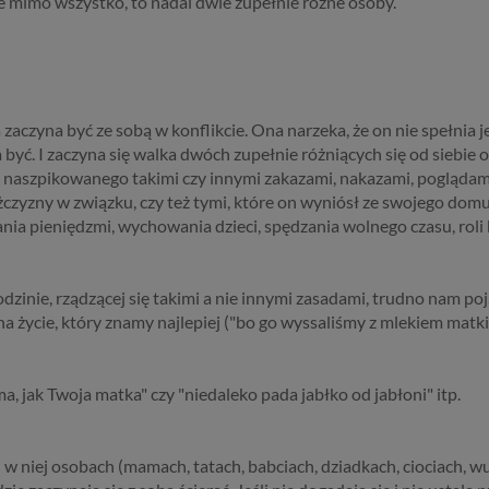
ale mimo wszystko, to nadal dwie zupełnie różne osoby.
czyna być ze sobą w konflikcie. Ona narzeka, że on nie spełnia jej
ła być. I zaczyna się walka dwóch zupełnie różniących się od siebie 
 naszpikowanego takimi czy innymi zakazami, nakazami, poglądam
mężczyzny w związku, czy też tymi, które on wyniósł ze swojego do
ia pieniędzmi, wychowania dzieci, spędzania wolnego czasu, roli
nie, rządzącej się takimi a nie innymi zasadami, trudno nam poją
ycie, który znamy najlepiej ("bo go wyssaliśmy z mlekiem matki"),
ma, jak Twoja matka" czy "niedaleko pada jabłko od jabłoni" itp.
w niej osobach (mamach, tatach, babciach, dziadkach, ciociach, wujk