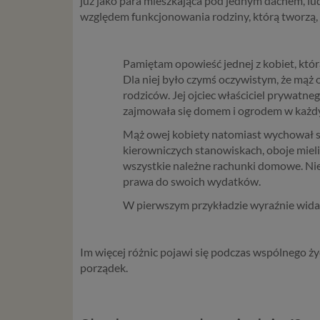
już jako para mieszkająca pod jednym dachem, ludz
względem funkcjonowania rodziny, którą tworzą,
Pamiętam opowieść jednej z kobiet, która
Dla niej było czymś oczywistym, że mąż od
rodziców. Jej ojciec właściciel prywatn
zajmowała się domem i ogrodem w każdym
Mąż owej kobiety natomiast wychował si
kierowniczych stanowiskach, oboje mieli
wszystkie należne rachunki domowe. Nie 
prawa do swoich wydatków.
W pierwszym przykładzie wyraźnie widać
Im więcej różnic pojawi się podczas wspólnego ży
porządek.