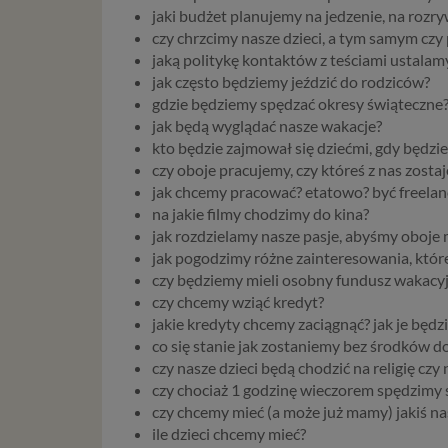
da
jaki budżet planujemy na jedzenie, na rozry
w p
czy chrzcimy nasze dzieci, a tym samym czy
usł
jaką politykę kontaktów z teściami ustalam
Ni
jak często będziemy jeździć do rodziców?
in
gdzie będziemy spędzać okresy świąteczne
po
jak będą wyglądać nasze wakacje?
je
kto będzie zajmował się dziećmi, gdy będz
mi
czy oboje pracujemy, czy któreś z nas zost
sp
jak chcemy pracować? etatowo? być freelan
do
na jakie filmy chodzimy do kina?
do
jak rozdzielamy nasze pasje, abyśmy oboje mi
tr
jak pogodzimy różne zainteresowania, któ
usł
czy będziemy mieli osobny fundusz wakacy
int
czy chcemy wziąć kredyt?
Ps
jakie kredyty chcemy zaciągnąć? jak je będzi
Tw
co się stanie jak zostaniemy bez środków d
re
czy nasze dzieci będą chodzić na religię czy 
re
czy chociaż 1 godzinę wieczorem spędzimy
Two
czy chcemy mieć (a może już mamy) jakiś na
ch
ile dzieci chcemy mieć?