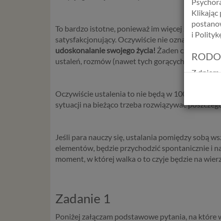
Psychora
Klikając
postanow
To bardzo istotne, ponieważ im więcej zagadnień
i Polity
satysfakcjonujący. Oczywiście nie oznacza to, że j
udoskonalanie swojego życia!
Żaden czas i wkład 
RODO
ustaleń, rozmów (nawet tych gorących), to czas, kt
Z dniem 
Europejs
Oczywiście ustalenia to nie będą w 100% sztywne,
osób fiz
sytuacji na bieżąco trzeba rozwiązywać poszczeg
swobodn
(określ
zakresie 
Jeśli para nauczy się, ustalania pomiędzy sobą w
wprowadz
elementów, będzie przychodzić spontanicznie i nat
osobowyc
moment, w której walka o to czyje będzie na wier
usług in
informac
przetwar
2018 r. 
Zadanie 1
nie zajmi
Poniżej załączam podstawowe pytania, na które wa