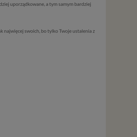
bardziej uporządkowane, a tym samym bardziej
liwej do
wisu
k najwięcej swoich, bo tylko Twoje ustalenia z
osobowe
local
szych
ług.
ewiduje
:
j jesteś
cje na
owę o
e
as konto,
ia