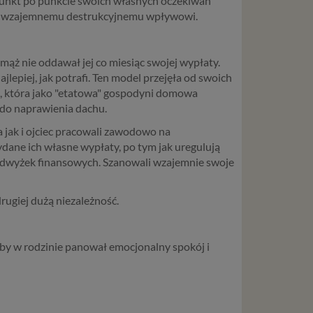
lą punkt po punkcie swoich własnych oczekiwań
egać wzajemnemu destrukcyjnemu wpływowi.
-mąż nie oddawał jej co miesiąc swojej wypłaty.
jlepiej, jak potrafi. Ten model przejęła od swoich
ie, która jako "etatowa" gospodyni domowa
 do naprawienia dachu.
jak i ojciec pracowali zawodowo na
ydane ich własne wypłaty, po tym jak uregulują
 nadwyżek finansowych. Szanowali wzajemnie swoje
ugiej dużą niezależność.
 aby w rodzinie panował emocjonalny spokój i