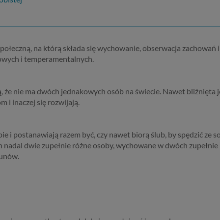
społeczną, na którą składa się wychowanie, obserwacja zachowań 
owych i temperamentalnych.
ą, że nie ma dwóch jednakowych osób na świecie. Nawet bliźnięta 
 inaczej się rozwijają.
ie i postanawiają razem być, czy nawet biorą ślub, by spędzić ze 
 nadal dwie zupełnie różne osoby, wychowane w dwóch zupełnie 
kunów.