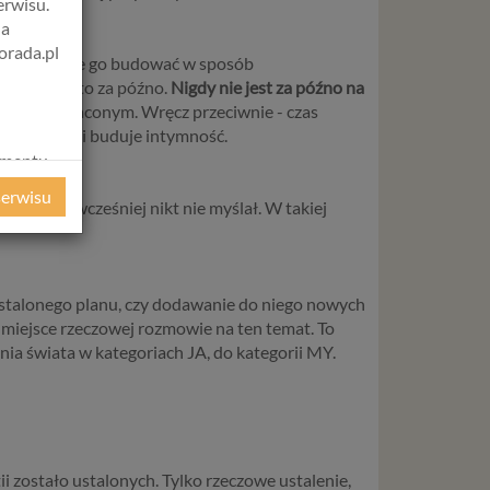
erwisu.
na
orada.pl
łatwiej będzie go budować w sposób
ie, to jest to za późno.
Nigdy nie jest za późno na
t czasem straconym. Wręcz przeciwnie - czas
ieśnia więzy i buduje intymność.
amentu
ochrony
serwisu
 których wcześniej nikt nie myślał. W takiej
ie
WE
ycznym
a ustalonego planu, czy dodawanie do niego nowych
ią miejsce rzeczowej rozmowie na ten temat. To
ystanie z
nia świata w kategoriach JA, do kategorii MY.
l. W tej
aja
tanie,
 zostało ustalonych. Tylko rzeczowe ustalenie,