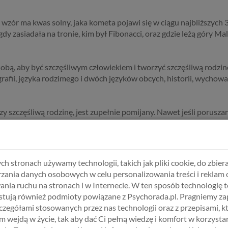
wzór ma kwas solny, jaka kometa pojawi się w ciągu najbliższych 3
 gdy zasiadała na tronie, kim był Fibonacci, oraz gdzie leżą góry Ma
ze sobą, aby być szczęśliwym człowiekiem i tworzyć szczęśliwą rodzi
grafii, języka rodzimego i dwóch języków obcych, historii, wychowan
y szczęśliwą rodzinę, jest zupełnie pomijany. Nawet jeśli porusz
ody zabezpieczania się przed ciążą, które uczą jak nie mieć rodzin
 za kobietę i mężczynę spraw związanych z pozytywnym planowaniem
ch stronach używamy technologii, takich jak pliki cookie, do zbiera
k żyć, aby wieść szczęśliwe życie, to nie pozostaje nam nic innego,
zania danych osobowych w celu personalizowania treści i reklam 
ania ruchu na stronach i w Internecie. W ten sposób technologię t
tują również podmioty powiązane z Psychorada.pl. Pragniemy z
jemne oczekiwania względem siebie nawzajem, względem związku, k
zczegółami stosowanych przez nas technologii oraz z przepisami, k
ci, względem pracy zawodowej i opieki nad domem, względem spę
 wejdą w życie, tak aby dać Ci pełną wiedzę i komfort w korzystan
ontaktów z teściami, względem ustalenia tego wszystkiego, co po d