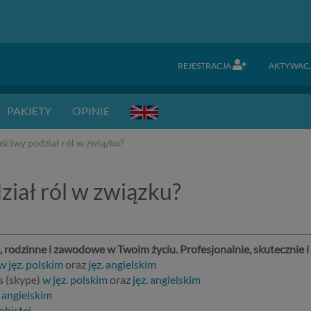
REJESTRACJA
AKTYWAC
PAKIETY
OPINIE
aściwy podział ról w związku?
ział ról w związku?
 rodzinne i zawodowe w Twoim życiu. Profesjonalnie, skutecznie
w jęz. polskim
oraz
jęz. angielskim
s
(skype)
w jęz. polskim
oraz
jęz. angielskim
. angielskim
obistej