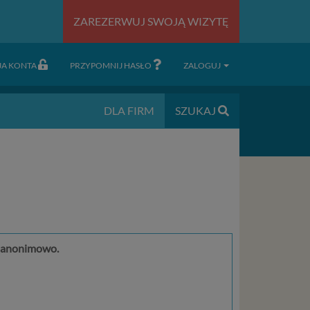
ZAREZERWUJ SWOJĄ WIZYTĘ
JA KONTA
PRZYPOMNIJ HASŁO
ZALOGUJ
DLA FIRM
SZUKAJ
 i anonimowo.