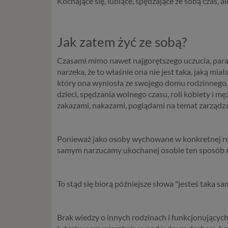
Kochające się, lubiące, spędzające ze sobą czas, 
Jak zatem żyć ze sobą?
Czasami mimo nawet najgorętszego uczucia, para za
narzeka, że to właśnie ona nie jest taka, jaką mia
który ona wyniosła ze swojego domu rodzinnego,
dzieci, spędzania wolnego czasu, roli kobiety i 
zakazami, nakazami, poglądami na temat zarządzan
Ponieważ jako osoby wychowane w konkretnej rodzi
samym narzucamy ukochanej osobie ten sposób na ż
To stąd się biorą późniejsze słowa "jesteś taka sa
Brak wiedzy o innych rodzinach i funkcjonujących 