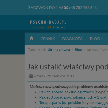
ZADZWOŃ DO NAS
+48 782 765 646
CENNIK
DIAGNOZA
BLOG
Tutaj jesteś:
Strona główna
Blog
Jak ustalić wł
Jak ustalić właściwy pod
wtorek, 28 czerwca 2011
Możesz rozwiązać wszystkie problemy osobiste,
Pakiet 3 porad
seksuologicznych
(skype)
Pakiet 3 porad psychologicznych + 1 grati
Terapia par w jęz. polskim
(skype)
oraz jęz
Create Your Future - Program Zmiany Os