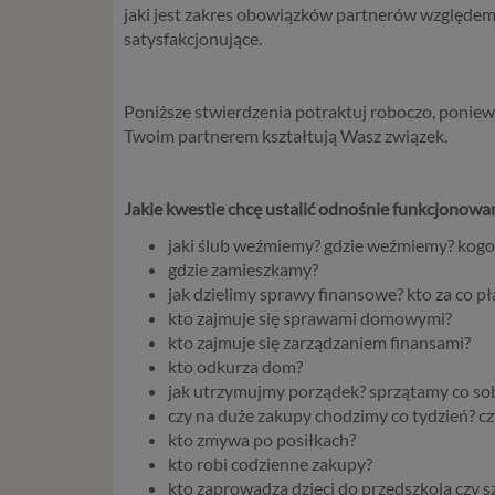
Czym s
jaki jest zakres obowiązków partnerów względem si
satysfakcjonujące.
Dane oso
zidentyf
takimi d
Poniższe stwierdzenia potraktuj roboczo, ponieważ
konsulta
Twoim partnerem kształtują Wasz związek.
mogą być
storage)
stronach
Jakie kwestie chcę ustalić odnośnie funkcjonowa
Podsta
jaki ślub weźmiemy? gdzie weźmiemy? kogo
gdzie zamieszkamy?
Przetwa
jak dzielimy sprawy finansowe? kto za co pł
kilka ro
kto zajmuje się sprawami domowymi?
przypadk
kto zajmuje się zarządzaniem finansami?
Ni
kto odkurza dom?
st
jak utrzymujmy porządek? sprzątamy co sob
st
czy na duże zakupy chodzimy co tydzień? cz
re
kto zmywa po posiłkach?
ni
kto robi codzienne zakupy?
to
kto zaprowadza dzieci do przedszkola czy s