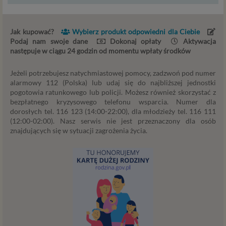
Przetwarzanie danych osobowych wymaga podstawy
prawnej. RODO przewiduje kilka rodzajów takich
podstaw prawnych dla przetwarzania danych, a w
Jak kupować?
Wybierz produkt odpowiedni dla Ciebie
przypadkach korzystania z naszych usług wystąpią, co do
Podaj nam swoje dane
Dokonaj opłaty
Aktywacja
następuje w ciągu 24 godzin od momentu wpłaty środków
zasady trzy z nich:
Niezbędność przetwarzania do zawarcia lub
Jeżeli potrzebujesz natychmiastowej pomocy, zadzwoń pod numer
wykonania umowy, której jesteś stroną. Umowa to,
alarmowy 112 (Polska) lub udaj się do najbliższej jednostki
w naszym przypadku, regulamin serwisu i
pogotowia ratunkowego lub policji. Możesz również skorzystać z
informacje na stronach ofertowych danej usługi.
bezpłatnego kryzysowego telefonu wsparcia. Numer dla
dorosłych tel. 116 123 (14:00-22:00), dla młodzieży tel. 116 111
Jeśli zatem zawieramy z Tobą umowę o realizację
(12:00-02:00). Nasz serwis nie jest przeznaczony dla osób
danej usługi, to możemy przetwarzać Twoje dane w
znajdujących się w sytuacji zagrożenia życia.
zakresie niezbędnym do realizacji tej umowy. W
przypadku, gdy zakładasz u nas konto, to umowa o
dostarczenie tego konta upoważnia nas do
przetwarzania danych niezbędnych do jego
zapewnienia (np. danych podanych przez Ciebie w
profilu tego konta). Bez tej możliwości nie bylibyśmy
w stanie zapewnić Ci usługi, a Ty nie mógłbyś z niej
korzystać.
Niezbędność przetwarzania do celów wynikających