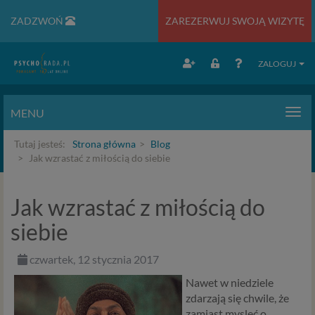
ZADZWOŃ
ZAREZERWUJ SWOJĄ WIZYTĘ
ZALOGUJ
MENU
Men
Tutaj jesteś:
Strona główna
Blog
Jak wzrastać z miłością do siebie
Jak wzrastać z miłością do
siebie
czwartek, 12 stycznia 2017
Nawet w niedziele
zdarzają się chwile, że
zamiast mysleć o