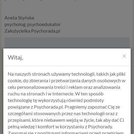
Aneta Styńska
psycholog, psychoedukator
Założycielka Psychorada.pl
WYBIERZ USŁUGĘ, SPECJALISTĘ
×
Witaj,
I TERMIN
Na naszych stronach używamy technologii, takich jak pliki
USŁUGA
cookie, do zbierania i przetwarzania danych osobowych w
celu personalizowania treści i reklam oraz analizowania
ruchu na stronach i w Internecie. W ten sposób
technologię tę wykorzystują również podmioty
powiązane z Psychorada.pl. Pragniemy zapoznać Cię ze
szczegółami stosowanych przez nas technologii oraz z
przepisami, które niebawem wejdą w życie, tak aby dać Ci
pełną wiedzę i komfort w korzystaniu z Psychorady.
Zapoznaj się z poniższymi informacjami przed przejściem
ANETA STYŃSKA
ANNA JABŁOŃSKA