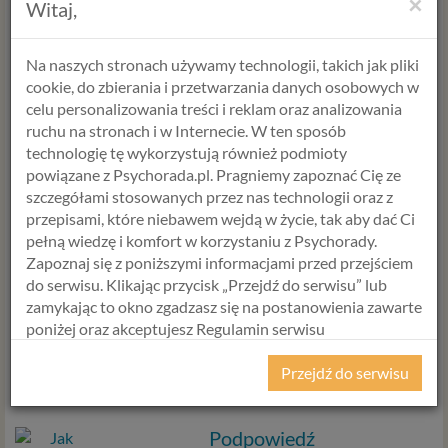
×
Witaj,
Na naszych stronach używamy technologii, takich jak pliki
cookie, do zbierania i przetwarzania danych osobowych w
celu personalizowania treści i reklam oraz analizowania
ruchu na stronach i w Internecie. W ten sposób
Podpowiedź
technologię tę wykorzystują również podmioty
powiązane z Psychorada.pl. Pragniemy zapoznać Cię ze
Listy do Mikołaja najlepiej napisać dzisiaj, przed
szczegółami stosowanych przez nas technologii oraz z
Mikołajkami, aby dzieci mialy dużo radości, a Wy
przepisami, które niebawem wejdą w życie, tak aby dać Ci
czas na zakup prezentów :)
pełną wiedzę i komfort w korzystaniu z Psychorady.
Ale Mikołajki to nie tylko czas na obdarowywanie
Zapoznaj się z poniższymi informacjami przed przejściem
dzieci.
do serwisu. Klikając przycisk „Przejdź do serwisu” lub
zamykając to okno zgadzasz się na postanowienia zawarte
Możesz też podarować komuś dorosłemu
poniżej oraz akceptujesz Regulamin serwisu
prezent. Jeśli nie wiesz jeszcze jaki, a chcesz coś
Psychorada.pl i Politykę Prywatności.
wyjątkowego, polecamy Ci
karty podarunkowe
Przejdź do serwisu
Psychorady o wartości
25 zł
,
50 zł
oraz
100 zł
.
RODO
Z dniem 25 maja 2018 r. rozpoczyna obowiązywanie
Podpowiedź