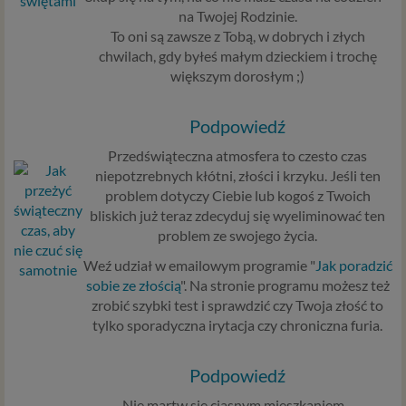
na Twojej Rodzinie.
informacje na stronach ofertowych danej usługi.
To oni są zawsze z Tobą, w dobrych i złych
Jeśli zatem zawieramy z Tobą umowę o realizację
chwilach, gdy byłeś małym dzieckiem i trochę
danej usługi, to możemy przetwarzać Twoje dane w
większym dorosłym ;)
zakresie niezbędnym do realizacji tej umowy. W
przypadku, gdy zakładasz u nas konto, to umowa o
dostarczenie tego konta upoważnia nas do
Podpowiedź
przetwarzania danych niezbędnych do jego
Przedświąteczna atmosfera to czesto czas
zapewnienia (np. danych podanych przez Ciebie w
niepotzrebnych kłótni, złości i krzyku. Jeśli ten
profilu tego konta). Bez tej możliwości nie bylibyśmy
problem dotyczy Ciebie lub kogoś z Twoich
w stanie zapewnić Ci usługi, a Ty nie mógłbyś z niej
bliskich już teraz zdecyduj się wyeliminować ten
korzystać.
problem ze swojego życia.
Niezbędność przetwarzania do celów wynikających
z prawnie uzasadnionych interesów realizowanych
Weź udział w emailowym programie "
Jak poradzić
przez administratora lub przez stronę trzecią. Ta
sobie ze złością
". Na stronie programu możesz też
podstawa przetwarzania danych dotyczy
zrobić szybki test i sprawdzić czy Twoja złość to
przypadków, gdy ich przetwarzanie jest
tylko sporadyczna irytacja czy chroniczna furia.
uzasadnione z uwagi na nasze usprawiedliwione
potrzeby, co obejmuje między innymi konieczność
Podpowiedź
zapewnienia bezpieczeństwa usługi (np.
sprawdzenie, czy do Twojego konta nie loguje się
Nie martw się ciasnym mieszkaniem -