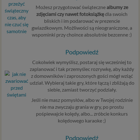
Rozporządzenie Parlamentu Europejskiego i Rady (UE)
Możesz przygotować świąteczne
albumy ze
2016/679 z dnia 27 kwietnia 2016 r. w sprawie ochrony
zdjęciami czy nawet fotoksiążkę
dla swoich
osób fizycznych w związku z przetwarzaniem danych
bliskich i im podarować w prezencie
osobowych i w sprawie swobodnego przepływu takich
gwiazdkowym. Możliwości są nieograniczone, a
danych oraz uchylenia dyrektywy 95/46/WE (określane
wspominki przy choince absolutnie bezcenne :)
popularnie jako „RODO”). RODO obowiązywać będzie w
identycznym zakresie we wszystkich krajach Unii
Europejskiej, a więc także w Polsce i wprowadza szereg
Podpowiedź
zmian w zasadach regulujących przetwarzanie danych
Cokolwiek wymyślisz, postaraj się wcześniej to
osobowych, które będą miały wpływ na wiele dziedzin
zaplanować i tak przemyślec rozrywkę, aby każdy
życia, w tym na korzystanie z usług internetowych, takich
z domowników i zaproszonych gości mógł wziąć
jak między innymi usługi serwisu Psychorada.pl. W tej
udział. Wybieraj takie gry, które łączą i zbliżają do
informacji przedstawiamy skrót najważniejszych
siebie, zamiast tworzyć podziały.
zagadnień dotyczących przetwarzania Twoich danych
osobowych, jakie może mieć miejsce po 25 maja 2018 r. w
Jeśli nie masz pomysłów, albo w Twojej rodzinie
związku z korzystaniem z naszych usług. Prosimy Cię o jej
nie ma zwyczaju grania w gry, po prostu
przeczytanie, nie zajmie to więcej niż kilka minut.
pośpiewajcie kolędy, albo... zróbcie konkurs
kolędowego karaoke ;)
Czym są dane osobowe
Dane osobowe to, zgodnie z RODO, informacje o
Podpowiedź