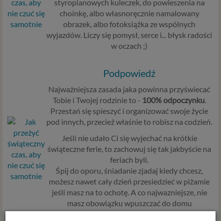
styropianowych kuleczek, do powieszenia na
choinkę, albo własnoręcznie namalowany
obrazek, albo fotoksiążka ze wspólnych
wyjazdów. Liczy się pomysł, serce i... błysk radości
w oczach ;)
Podpowiedź
Najważniejsza zasada jaka powinna przyświecać
Tobie i Twojej rodzinie to -
100% odpoczynku
.
Przestań się spieszyć i organizować swoje życie
pod innych, przecież właśnie to robisz na codzień.
Jeśli nie udało Ci się wyjechać na krótkie
świąteczne ferie, to zachowuj się tak jakbyście na
feriach byli.
Śpij do oporu, śniadanie zjadaj kiedy chcesz,
możesz nawet cały dzień przesiedzieć w piżamie
jeśli masz na to ochotę. A co najwazniejsze, nie
masz obowiązku wpuszczać do domu
niezapowiedzianych gości.