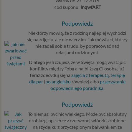
Ważny do 27.12.2015
Kod kuponu:
InqwfART
Podpowiedź
Niektórzy mowią, że z rodziną najlepiej wychodzi
się na zdjęciu, ale nie wierz im. Tak mówią ci, którzy
nie zadali sobie trudu, by popracować nad
relacjami rodzinnymi.
Dlatego jeśli czujesz, że w Święta mogą wystąpić
konflikty między Tobą a najbliższą Ci osobą, już
teraz zdecyduj sięna
zajęcia z terapeutą
,
terapię
dla par
(
po angielsku
również) albo
przeczytanie
odpowiedniego poradnika
.
Podpowiedź
To niemusi być nic wielkiego. Może być absolutny
drobiazg, np. serce z czerwonej włóczki zrobione
na szydełku z przyczepionym bałwankiem ze