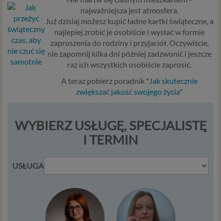
nieuprawniona osoba), dokonanie pomiarów
najważniejsza jest atmosfera.
statystycznych, ulepszania naszych usług i
Już dzisiaj możesz kupić ładne kartki świąteczne, a
dopasowania ich do potrzeb i wygody
najlepiej zrobić je osobiście i wysłać w formie
użytkowników (np. personalizowanie treści w
zaproszenia do rodziny i przyjaciół. Oczywiście,
usługach) jak również prowadzenie marketingu i
nie zapomnij kilka dni później zadzwonić i jeszcze
promocji własnych usług administratora
raz ich wszystkich osobiście zaprosić.
Psychorada.pl w serwisie administratora (np. jeśli
A teraz pobierz poradnik "
Jak skutecznie
interesujesz się psychologią dziecka i oglądasz
zwiększać jakość swojego życia
"
materiały na ten temat w Psychorada.pl to możemy
Ci wyświetlić reklamę na podobny temat).
Twoja dobrowolna zgoda. Aby móc pokazać
WYBIERZ USŁUGĘ, SPECJALISTĘ
interesujące Cię oferty reklamowe (np. produktu lub
usługi, których możesz potrzebować) reklamodawcy
I TERMIN
i ich przedstawiciele muszą mieć możliwość
przetwarzania Twoich danych. Udzielenie takiej
USŁUGA
zgody jest całkowicie dobrowolne, i jeśli nie chcesz,
nie musisz jej udzielać. Dzięki naszemu rozwiązaniu
masz również możliwość ograniczenia zakresu lub
zmiany zgody w dowolnym momencie.
Twoje dane, w ramach naszych usług, przetwarzane będą