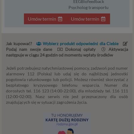
EEGBiofeedback
przekazanie danych nie zwalnia przekazującego z
Psycholog transportu
odpowiedzialności za ich przetwarzanie. Dane mogą być
Umów termin
Umów termin
też przekazywane organom publicznym, o ile upoważniają
ich do tego obowiązujące przepisy i przedstawią
odpowiednie żądanie, jednak nigdy w innym przypadku.
Jak kupować?
Wybierz produkt odpowiedni dla Ciebie
Cookies
Podaj nam swoje dane
Dokonaj opłaty
Aktywacja
Na naszych stronach internetowych i w aplikacjach
następuje w ciągu 24 godzin od momentu wpłaty środków
używamy technologii, takich jak pliki cookie, local storage i
podobnych służących do zbierania i przetwarzania danych
Jeżeli potrzebujesz natychmiastowej pomocy, zadzwoń pod numer
alarmowy 112 (Polska) lub udaj się do najbliższej jednostki
osobowych oraz danych eksploatacyjnych w celu
pogotowia ratunkowego lub policji. Możesz również skorzystać z
personalizowania udostępnianych treści i reklam oraz
bezpłatnego kryzysowego telefonu wsparcia. Numer dla
analizowania ruchu na naszych stronach. W ten sposób
dorosłych tel. 116 123 (14:00-22:00), dla młodzieży tel. 116 111
technologię tę wykorzystują również nasi Zaufani
(12:00-02:00). Nasz serwis nie jest przeznaczony dla osób
Partnerzy. Cookies to dane informatyczne zapisywane w
znajdujących się w sytuacji zagrożenia życia.
plikach i przechowywane na Twoim urządzeniu
końcowym (tj. Twój komputer, tablet, smartphone itp.),
które przeglądarka wysyła do serwera przy
każdorazowym wejściu na stronę z tego urządzenia,