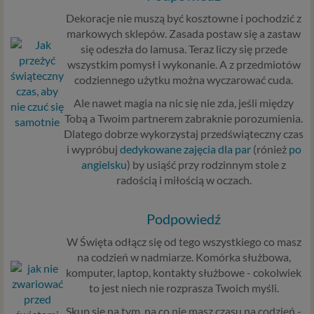
zidentyfikowanej lub możliwej do zidentyfikowania
Dekoracje nie muszą być kosztowne i pochodzić z
osobie fizycznej. W przypadku korzystania z naszego
markowych sklepów. Zasada postaw się a zastaw
serwisu takimi danymi są np. adres e-mail, adres IP lub
się odeszła do lamusa. Teraz liczy się przede
Twoje dane w serwisie konsultacyjnym czy w innej
wszystkim pomysł i wykonanie. A z przedmiotów
usłudze oferowanej przez Psychoradę. Dane osobowe
codziennego użytku można wyczarować cuda.
mogą być zapisywane w plikach cookies lub podobnych
technologiach (np. local storage) instalowanych przez nas
Ale nawet magia na nic się nie zda, jeśli między
lub naszych Zaufanych Partnerów na naszych stronach i
Tobą a Twoim partnerem zabraknie porozumienia.
urządzeniach, których używasz podczas korzystania z
Dlatego dobrze wykorzystaj przedświąteczny czas
naszych usług.
i wypróbuj
dedykowane zajęcia dla par
(rónież
po
angielsku
) by usiąść przy rodzinnym stole z
Podstawa i cel przetwarzania
radością i miłością w oczach.
Przetwarzanie danych osobowych wymaga podstawy
prawnej. RODO przewiduje kilka rodzajów takich
Podpowiedź
podstaw prawnych dla przetwarzania danych, a w
W Święta odłącz się od tego wszystkiego co masz
przypadkach korzystania z naszych usług wystąpią, co do
na codzień w nadmiarze. Komórka służbowa,
zasady trzy z nich:
komputer, laptop, kontakty służbowe - cokolwiek
Niezbędność przetwarzania do zawarcia lub
to jest niech nie rozprasza Twoich myśli.
wykonania umowy, której jesteś stroną. Umowa to,
Skup się na tym, na co nie masz czasu na codzień -
w naszym przypadku, regulamin serwisu i