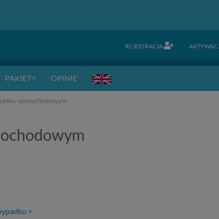
REJESTRACJA
AKTYWAC
PAKIETY
OPINIE
ypadku samochodowym
amochodowym
 wypadku >