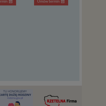
rmin
Umów termin
l. W tej
aja
tanie,
liwej do
wisu
osobowe
local
szych
ług.
ewiduje
: