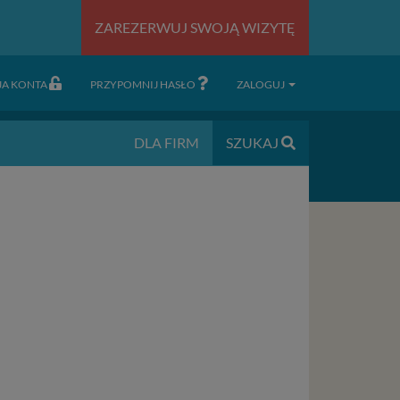
ZAREZERWUJ SWOJĄ WIZYTĘ
JA KONTA
PRZYPOMNIJ HASŁO
ZALOGUJ
DLA FIRM
SZUKAJ