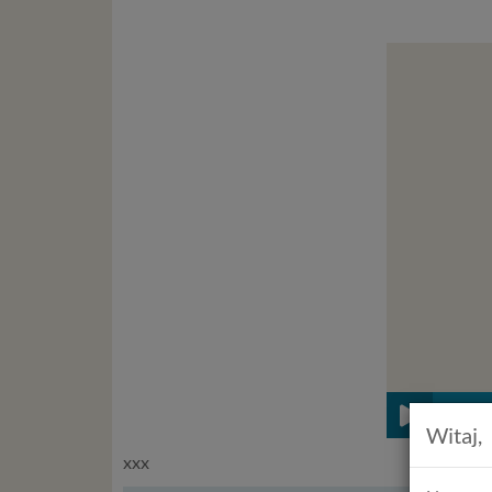
Witaj,
xxx