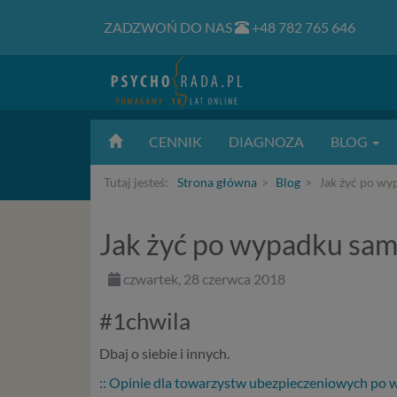
ZADZWOŃ DO NAS
+48 782 765 646
CENNIK
DIAGNOZA
BLOG
Tutaj jesteś:
Strona główna
Blog
Jak żyć po w
Jak żyć po wypadku s
czwartek, 28 czerwca 2018
#1chwila
Dbaj o siebie i innych.
:: Opinie dla towarzystw ubezpieczeniowych po