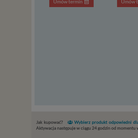
Umów termin
Umów t
usług in
informac
przetwar
2018 r. 
nie zajmi
Czym s
Dane oso
zidentyf
takimi d
konsulta
mogą być
storage)
stronach
Podsta
Przetwa
Jak kupować?
Wybierz produkt odpowiedni dla
kilka ro
Aktywacja następuje w ciągu 24 godzin od momentu
przypadk