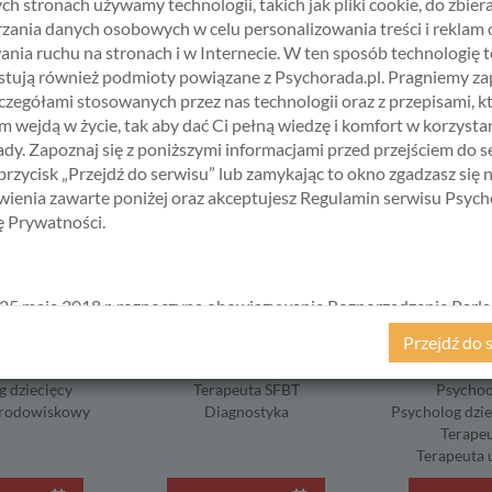
ch stronach używamy technologii, takich jak pliki cookie, do zbiera
zania danych osobowych w celu personalizowania treści i reklam 
BIERZ USŁUGĘ, SPECJALISTĘ I TER
ania ruchu na stronach i w Internecie. W ten sposób technologię t
tują również podmioty powiązane z Psychorada.pl. Pragniemy z
zczegółami stosowanych przez nas technologii oraz z przepisami, k
 wejdą w życie, tak aby dać Ci pełną wiedzę i komfort w korzystan
dy. Zapoznaj się z poniższymi informacjami przed przejściem do s
 przycisk „Przejdź do serwisu” lub zamykając to okno zgadzasz się 
ienia zawarte poniżej oraz akceptujesz Regulamin serwisu Psych
kę Prywatności.
25 maja 2018 r. rozpoczyna obowiązywanie Rozporządzenie Parl
ABŁOŃSKA
ALICJA KRAWCZYK
HANNA ŚWI
kiego i Rady (UE) 2016/679 z dnia 27 kwietnia 2016 r. w sprawie 
Przejdź do 
cholog
Psycholog
Psych
ycznych w związku z przetwarzaniem danych osobowych i w spraw
suolog
Doradca zawodowy
Psychotra
ego przepływu takich danych oraz uchylenia dyrektywy 95/46/
g dziecięcy
Terapeuta SFBT
Psychoo
ane popularnie jako „RODO”). RODO obowiązywać będzie w ident
środowiskowy
Diagnostyka
Psycholog dzie
we wszystkich krajach Unii Europejskiej, a więc także w Polsce i
Terapeu
a szereg zmian w zasadach regulujących przetwarzanie danych
Terapeuta 
h, które będą miały wpływ na wiele dziedzin życia, w tym na korz