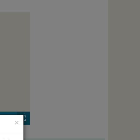
00:00
×