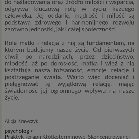
danych oraz uchylenia dyrektywy 95/46/WE (określane
do naśladowania oraz źródło miłości i wsparcia,
popularnie jako „RODO”). RODO obowiązywać będzie w
odgrywa kluczową rolę w życiu każdego
identycznym zakresie we wszystkich krajach Unii
człowieka. Jej oddanie, mądrość i miłość są
Europejskiej, a więc także w Polsce i wprowadza szereg
podstawą zdrowego i harmonijnego rozwoju
zmian w zasadach regulujących przetwarzanie danych
zarówno jednostki, jak i całej społeczności.
osobowych, które będą miały wpływ na wiele dziedzin
życia, w tym na korzystanie z usług internetowych, takich
Rola matki i relacja z nią są fundamentem, na
jak między innymi usługi serwisu Psychorada.pl. W tej
którym budujemy nasze życie. Od pierwszych
informacji przedstawiamy skrót najważniejszych
chwil po narodzinach, przez dzieciństwo,
zagadnień dotyczących przetwarzania Twoich danych
młodość, aż po dorosłość, matka i więź z nią
osobowych, jakie może mieć miejsce po 25 maja 2018 r. w
kształtują naszą tożsamość, emocje, relacje i
związku z korzystaniem z naszych usług. Prosimy Cię o jej
postrzeganie świata. Warto więc doceniać i
przeczytanie, nie zajmie to więcej niż kilka minut.
pielęgnować tę wyjątkową relację, mając
świadomość jej ogromnego wpływu na nasze
Czym są dane osobowe
życie.
Dane osobowe to, zgodnie z RODO, informacje o
zidentyfikowanej lub możliwej do zidentyfikowania
osobie fizycznej. W przypadku korzystania z naszego
Alicja Krawczyk
serwisu takimi danymi są np. adres e-mail, adres IP lub
psycholog >
Twoje dane w serwisie konsultacyjnym czy w innej
P
raktyk Terapii Któtkoterminowej Skoncentrowanej