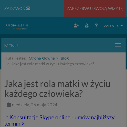
ZADZWOŃ
ZAREZERWUJ SWOJĄ WIZYTĘ
ZALOGUJ
MENU
Men
Tutaj jesteś:
Strona główna
Blog
Jaka jest rola matki w życiu każdego człowieka?
Jaka jest rola matki w życiu
każdego człowieka?
niedziela, 26 maja 2024
:: Konsultacje Skype online - umów najbliższy
termin >