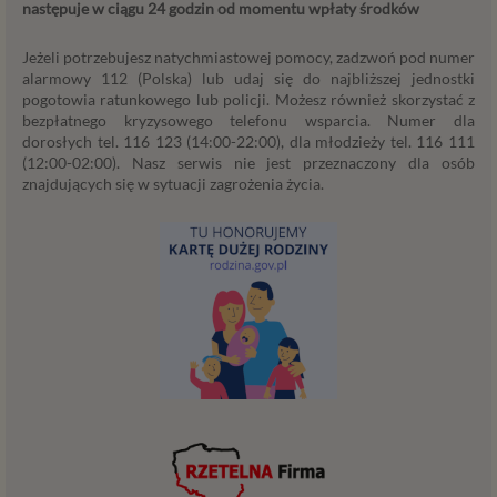
następuje w ciągu 24 godzin od momentu wpłaty środków
powyżej. Twoje dane przetwarzane będą do czasu
istnienia podstawy do ich przetwarzania – czyli w
Jeżeli potrzebujesz natychmiastowej pomocy, zadzwoń pod numer
przypadku udzielenia zgody do momentu jej cofnięcia,
alarmowy 112 (Polska) lub udaj się do najbliższej jednostki
ograniczenia lub innych działań z Twojej strony
pogotowia ratunkowego lub policji. Możesz również skorzystać z
ograniczających tę zgodę, w przypadku niezbędności
bezpłatnego kryzysowego telefonu wsparcia. Numer dla
danych do wykonania umowy – przez czas jej
dorosłych tel. 116 123 (14:00-22:00), dla młodzieży tel. 116 111
wykonywania, a w przypadku, gdy podstawą
(12:00-02:00). Nasz serwis nie jest przeznaczony dla osób
znajdujących się w sytuacji zagrożenia życia.
przetwarzania danych jest uzasadniony interes
administratora – do czasu istnienia tego uzasadnionego
interesu.
Administratorzy
Administratorami Twoich danych osobowych Psychology
Consulting Aneta Styńska właściciel serwisu
internetowego Psychorada.pl. Pełne dane administratora
możesz sprawdzić wchodząc na podstrone Kontakt.
Znajdziesz tam również informację o naszych Zaufanych
Partnerach, czyli firmach i innych podmiotów, z którymi
współpracujemy głównie w zakresie administracyjnym,
technologicznym koniecznym do prowadzenia serwisu i