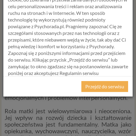
kształtowanie charakteru dziecka. Dzieci, które
celu personalizowania treści i reklam oraz analizowania
obserwują pozytywne wzorce zachowań u matki,
ruchu na stronach i w Internecie. W ten sposób
są bardziej skłonne do rozwijania podobnych
technologię tę wykorzystują również podmioty
cech w swoim życiu.
powiązane z Psychorada.pl. Pragniemy zapoznać Cię ze
szczegółami stosowanych przez nas technologii oraz z
Wpływ relacji z matką na dorosłe życie
przepisami, które niebawem wejdą w życie, tak aby dać Ci
pełną wiedzę i komfort w korzystaniu z Psychorady.
Relacja z matką nie kończy się w momencie
Zapoznaj się z poniższymi informacjami przed przejściem
osiągnięcia dorosłości. Nawet w dorosłym życiu,
do serwisu. Klikając przycisk „Przejdź do serwisu” lub
więź z matką może mieć znaczący wpływ na
zamykając to okno zgadzasz się na postanowienia zawarte
nasze samopoczucie i relacje z innymi. Dobre
poniżej oraz akceptujesz Regulamin serwisu
relacje z matką mogą być źródłem wsparcia i
Psychorada.pl i Politykę Prywatności.
poczucia przynależności, podczas gdy trudne
Przejdź do serwisu
relacje mogą prowadzić do wyzwań
RODO
emocjonalnych i problemów interpersonalnych.
Z dniem 25 maja 2018 r. rozpoczyna obowiązywanie
Rozporządzenie Parlamentu Europejskiego i Rady (UE)
Rola matki jest wielowymiarowa i nieoceniona.
2016/679 z dnia 27 kwietnia 2016 r. w sprawie ochrony
Jej wpływ na rozwój dziecka i kształtowanie
osób fizycznych w związku z przetwarzaniem danych
społeczeństwa jest fundamentalny. Matka jako
osobowych i w sprawie swobodnego przepływu takich
opiekunka, wychowawczyni, nauczycielka, wzór