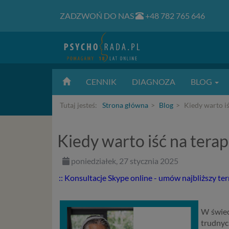
ZADZWOŃ DO NAS
+48 782 765 646
CENNIK
DIAGNOZA
BLOG
Tutaj jesteś:
Strona główna
Blog
Kiedy warto iś
Kiedy warto iść na terap
poniedziałek, 27 stycznia 2025
:: Konsultacje Skype online - umów najbliższy te
W świec
trudnyc