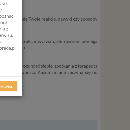
oraz
ę
apoznać
skąd biorą się Twoje reakcje, nawyki czy sposoby
tóre
celami.
iu z
erwisu.
piera Cię w trakcie wyzwań, ale również pomaga
na
pszemu życiu.
orada.pl
cesz lepiej zrozumieć siebie, spotkania z terapeutą
iły, nie słabości. Każda zmiana zaczyna się od
amentu
ochrony
serwisu
ie
WE
ycznym
ystanie z
l. W tej