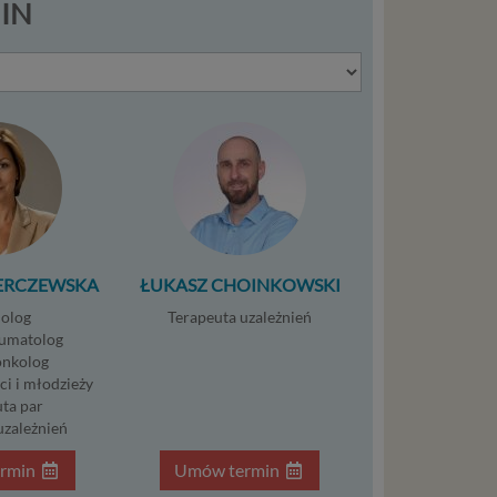
MIN
aja
tanie,
liwej do
wisu
osobowe
local
ERCZEWSKA
ŁUKASZ CHOINKOWSKI
szych
olog
Terapeuta uzależnień
ług.
umatolog
nkolog
ci i młodzieży
ewiduje
ta par
uzależnień
:
rmin
Umów termin
j jesteś