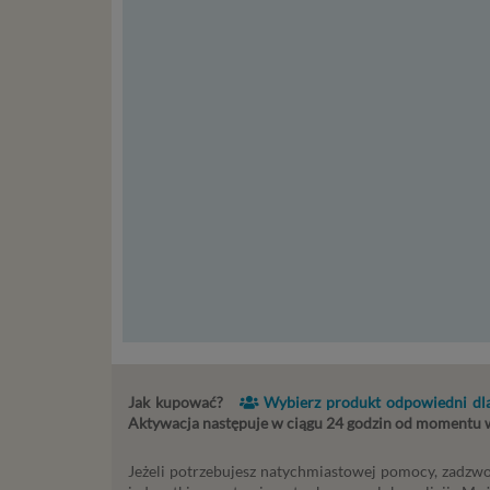
st
st
re
ni
to
da
w p
usł
Ni
in
po
je
mi
sp
do
do
Jak kupować?
Wybierz produkt odpowiedni dla
tr
Aktywacja następuje w ciągu 24 godzin od momentu
usł
int
Jeżeli potrzebujesz natychmiastowej pomocy, zadzwo
Ps