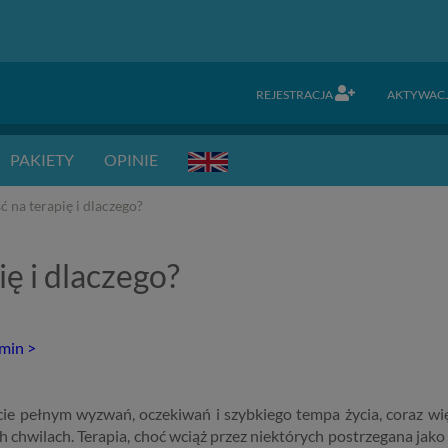
REJESTRACJA
AKTYWAC
PAKIETY
OPINIE
ć na terapię i dlaczego?
ię i dlaczego?
rmin >
ie pełnym wyzwań, oczekiwań i szybkiego tempa życia, coraz wi
h chwilach. Terapia, choć wciąż przez niektórych postrzegana ja