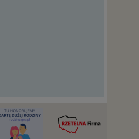
cje na
owę o
e
as konto,
ia
z Ciebie
wnić Ci
dnionych
ą. Ta
warzanie
ejmuje
ba),
zowanie
łasnych
śli
t w