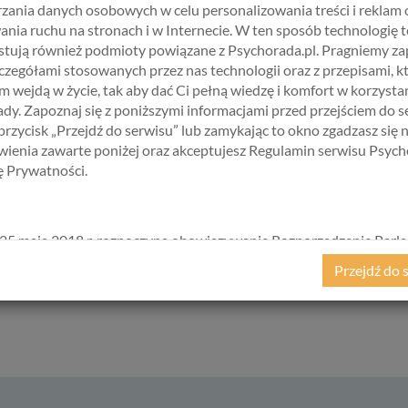
zania danych osobowych w celu personalizowania treści i reklam 
ania ruchu na stronach i w Internecie. W ten sposób technologię t
tują również podmioty powiązane z Psychorada.pl. Pragniemy z
óre nie zawsze są dla nas korzystne. Na terapii możesz odkryć, 
zczegółami stosowanych przez nas technologii oraz z przepisami, k
świadomość pozwala Ci budować życie zgodne z Twoimi wartościami i 
 wejdą w życie, tak aby dać Ci pełną wiedzę i komfort w korzystan
dy. Zapoznaj się z poniższymi informacjami przed przejściem do s
cą terapeuty jest bardziej osiągalna. Terapeuta nie tylko ws
 przycisk „Przejdź do serwisu” lub zamykając to okno zgadzasz się 
an. To partner, który będzie Cię wspierał w Twojej drodze ku le
ienia zawarte poniżej oraz akceptujesz Regulamin serwisu Psych
kę Prywatności.
ależnie od tego, czy doświadczasz trudnych chwil, czy po prostu ch
wy jakości życia. Pamiętaj, że proszenie o pomoc to oznaka s
25 maja 2018 r. rozpoczyna obowiązywanie Rozporządzenie Parl
?
kiego i Rady (UE) 2016/679 z dnia 27 kwietnia 2016 r. w sprawie 
Przejdź do 
ycznych w związku z przetwarzaniem danych osobowych i w spraw
ego przepływu takich danych oraz uchylenia dyrektywy 95/46/
ane popularnie jako „RODO”). RODO obowiązywać będzie w ident
we wszystkich krajach Unii Europejskiej, a więc także w Polsce i
a szereg zmian w zasadach regulujących przetwarzanie danych
h, które będą miały wpływ na wiele dziedzin życia, w tym na korz
ternetowych, takich jak między innymi usługi serwisu Psychorada.p