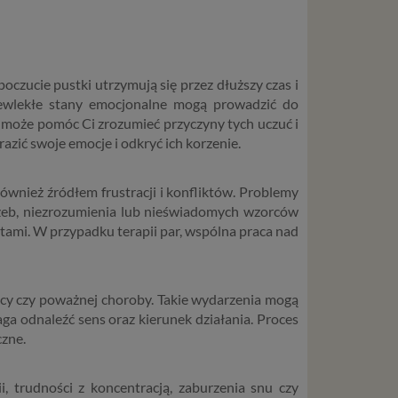
poczucie pustki utrzymują się przez dłuższy czas i
zewlekłe stany emocjonalne mogą prowadzić do
 może pomóc Ci zrozumieć przyczyny tych uczuć i
azić swoje emocje i odkryć ich korzenie.
ównież źródłem frustracji i konfliktów. Problemy
trzeb, niezrozumienia lub nieświadomych wzorców
ktami. W przypadku terapii par, wspólna praca nad
acy czy poważnej choroby. Takie wydarzenia mogą
ga odnaleźć sens oraz kierunek działania. Proces
czne.
, trudności z koncentracją, zaburzenia snu czy