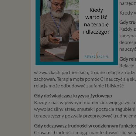
narzędz
Kiedy 
Gdy tru
Każdy z 
zaczyna
depresj
nauczyć 
Gdy rel
Relacje
w związkach partnerskich, trudne relacje z rod
zachowań. Terapia może pomóc Ci nauczyć się skut
relacją może odbudować zaufanie i bliskość.
Gdy doświadczasz kryzysu życiowego
Każdy z nas w pewnym momencie swojego życia do
wywołać silny stres, smutek i poczucie zagubien
terapeutyczny pozwala przepracować trudne emocje
Gdy odczuwasz trudności w codziennym funkcj
Czasami trudności mogą manifestować się w sub