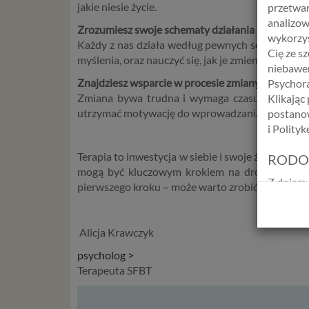
jakie niesie życie.
przetwar
analizow
Zrozumiesz swoje schematy działania
wykorzys
Każdy z nas działa według pewnych schematów, kt
Cię ze s
myślenia, oraz nauczyć się, jak je zmieniać. Ta 
niebawem
Znajdziesz wsparcie w procesie zmiany
Psychora
Zmiana bywa trudna i wymaga czasu, ale z pomo
Klikając
utrzymać motywację do wprowadzania trwałych zmi
postanow
i Polity
Terapia to inwestycja w siebie i swoje życie. Niez
RODO
mogą być kluczowym krokiem na drodze do popra
Z dniem 
pierwszego kroku – może warto zrobić go już dziś
Europejs
osób fiz
swobodn
Alicja Krawczyk
(określ
psycholog >
zakresie 
Terapeuta SFBT
wprowadz
osobowyc
usług in