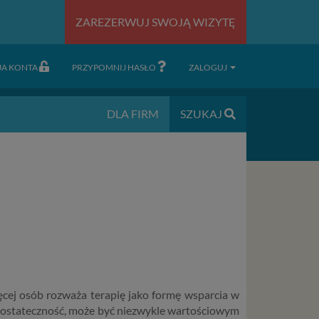
ZAREZERWUJ SWOJĄ WIZYTĘ
JA KONTA
PRZYPOMNIJ HASŁO
ZALOGUJ
DLA FIRM
SZUKAJ
ęcej osób rozważa terapię jako formę wsparcia w
ko ostateczność, może być niezwykle wartościowym