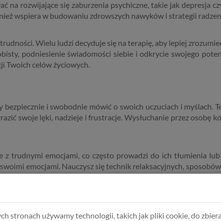
 na rozwijające się zaburzenia psychiczne, takie jak depresja 
wnież wspiera w budowaniu zdrowszych nawyków i strategii radze
trudności. Wielu ludzi decyduje się na terapię, aby lepiej zrozum
isty, podniesienie świadomości siebie i odkrycie swojego potenc
cji Twoich celów życiowych.
y bezpiecznie i swobodnie mówić o swoich uczuciach i myślach. Te
yrazić swoje lęki, nadzieje i frustracje. Wysłuchanie przez osob
ie z trudnymi emocjami, co często prowadzi do ich tłumienia l
ć swoimi emocjami. Nauczysz się technik relaksacyjnych, sposobó
zienne życie. Możesz zauważyć poprawę w relacjach z innymi, wzro
ji. Proces terapeutyczny pomaga Ci stać się bardziej odpornym 
ch stronach używamy technologii, takich jak pliki cookie, do zbiera