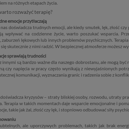
iem na różnych etapach życia.
warto rozważyć terapię?
dne emocje przytłaczają
nas doświadcza trudnych emocji, ale kiedy smutek, lęk, złość czy 
ją wpływać na codzienne życie, warto poszukać wsparcia. Pr
i, zaburzeń lękowych lub innych problemów psychicznych. Terapia
się skutecznie z nimi radzić. W bezpiecznej atmosferze możesz wyr
acje sprawiają trudności
 z innymi są bardzo ważne dla naszego dobrostanu, ale mogą być r
ziną czy napięcia w pracy często wynikają z niewyjaśnionych po
ecznej komunikacji, wyznaczania granic i radzenia sobie z konfli
świadcza kryzysów – straty bliskiej osoby, rozwodu, utraty pr
ia. Terapia w takich momentach daje wsparcie emocjonalne i poma
, takie jak żal, złość czy lęk, i stopniowo odbudować siły psychi
onowaniu
telnych, ale uporczywych problemach, takich jak brak energii