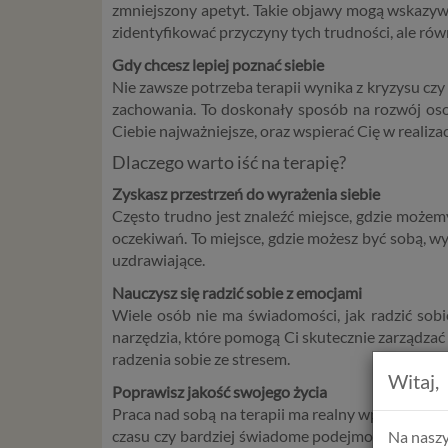
zmniejszony apetyt. Takie objawy mogą wskazywać
zidentyfikować przyczyny tych trudności, ale ró
Gdy chcesz lepiej poznać siebie
Nie zawsze potrzeba terapii wynika z kryzysu czy 
zachowania. To doskonały sposób na rozwój osob
Ciebie najważniejsze, oraz wspierać Cię w realiza
Dlaczego warto iść na terapię?
Zyskasz przestrzeń do wyrażenia siebie
Często trudno jest znaleźć miejsce, gdzie możem
oczekiwań. To miejsce, gdzie możesz być sobą, w
uzdrawiające.
Nauczysz się radzić sobie z emocjami
Wiele osób nie ma świadomości, jak radzić sob
narzędzia, które pomogą Ci skutecznie zarządza
radzenia sobie ze stresem.
Witaj,
Poprawisz jakość swojego życia
Praca nad sobą na terapii ma realny wpływ na cod
czasu czy bardziej świadome podejmowanie decyz
Na naszy