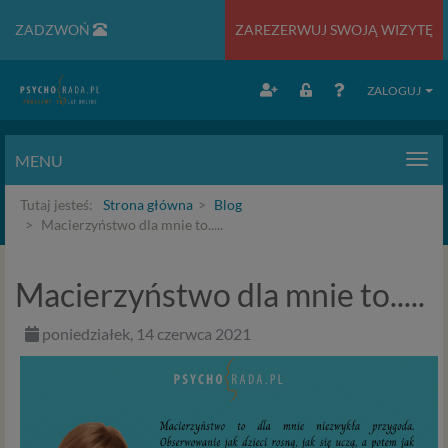
ZADZWOŃ
ZAREZERWUJ SWOJĄ WIZYTĘ
ZALOGUJ
MENU
Men
Tutaj jesteś:
Strona główna
Blog
Macierzyństwo dla mnie to.....
Macierzyństwo dla mnie to.....
poniedziałek, 14 czerwca 2021