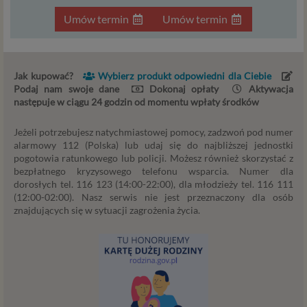
jak między innymi usługi serwisu Psychorada.pl. W tej
informacji przedstawiamy skrót najważniejszych
Umów termin
Umów termin
zagadnień dotyczących przetwarzania Twoich danych
osobowych, jakie może mieć miejsce po 25 maja 2018 r. w
związku z korzystaniem z naszych usług. Prosimy Cię o jej
przeczytanie, nie zajmie to więcej niż kilka minut.
Jak kupować?
Wybierz produkt odpowiedni dla Ciebie
Podaj nam swoje dane
Dokonaj opłaty
Aktywacja
następuje w ciągu 24 godzin od momentu wpłaty środków
Czym są dane osobowe
Dane osobowe to, zgodnie z RODO, informacje o
Jeżeli potrzebujesz natychmiastowej pomocy, zadzwoń pod numer
zidentyfikowanej lub możliwej do zidentyfikowania
alarmowy 112 (Polska) lub udaj się do najbliższej jednostki
pogotowia ratunkowego lub policji. Możesz również skorzystać z
osobie fizycznej. W przypadku korzystania z naszego
bezpłatnego kryzysowego telefonu wsparcia. Numer dla
serwisu takimi danymi są np. adres e-mail, adres IP lub
dorosłych tel. 116 123 (14:00-22:00), dla młodzieży tel. 116 111
Twoje dane w serwisie konsultacyjnym czy w innej
(12:00-02:00). Nasz serwis nie jest przeznaczony dla osób
usłudze oferowanej przez Psychoradę. Dane osobowe
znajdujących się w sytuacji zagrożenia życia.
mogą być zapisywane w plikach cookies lub podobnych
technologiach (np. local storage) instalowanych przez nas
lub naszych Zaufanych Partnerów na naszych stronach i
urządzeniach, których używasz podczas korzystania z
naszych usług.