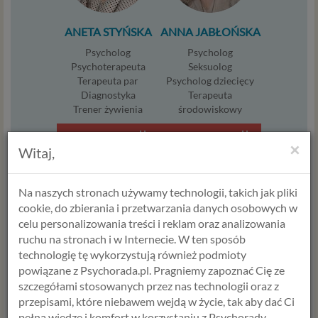
ANETA STYŃSKA
ANNA JABŁOŃSKA
Psycholog
Psycholog
Psychoterapeuta
Seksuolog
Terapeuta par
Psycholog dziecięcy
Diagnostyka
Terapeuta
Trener żywienia
środowiskowy
Umów termin
Umów termin
×
Witaj,
Na naszych stronach używamy technologii, takich jak pliki
cookie, do zbierania i przetwarzania danych osobowych w
celu personalizowania treści i reklam oraz analizowania
ruchu na stronach i w Internecie. W ten sposób
technologię tę wykorzystują również podmioty
ALICJA
HANNA
powiązane z Psychorada.pl. Pragniemy zapoznać Cię ze
KRAWCZYK
ŚWIERCZEWSKA
szczegółami stosowanych przez nas technologii oraz z
Psycholog
Psycholog
przepisami, które niebawem wejdą w życie, tak aby dać Ci
Doradca zawodowy
Psychotraumatolog
pełną wiedzę i komfort w korzystaniu z Psychorady.