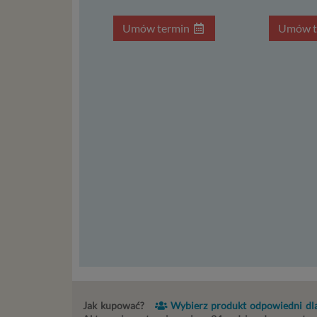
takimi d
konsulta
Umów termin
Umów t
mogą być
storage)
stronach
Podsta
Przetwa
kilka ro
przypadk
Ni
st
st
re
ni
to
da
w p
usł
Jak kupować?
Wybierz produkt odpowiedni dla