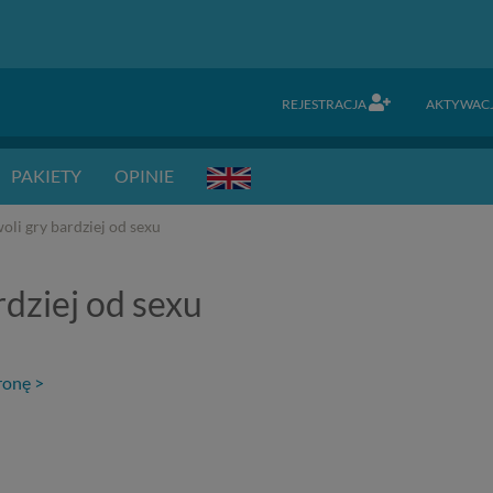
REJESTRACJA
AKTYWAC
PAKIETY
OPINIE
li gry bardziej od sexu
rdziej od sexu
ronę >