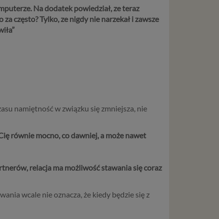
omputerze. Na dodatek powiedział, ze teraz
 za często? Tylko, ze nigdy nie narzekał i zawsze
wiła
”
zasu namiętność w związku się zmniejsza, nie
ł Cię równie mocno, co dawniej, a może nawet
rtnerów, relacja ma możliwość stawania się coraz
wania wcale nie oznacza, że kiedy będzie się z