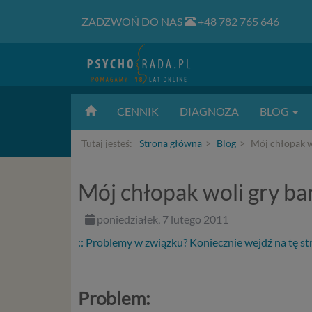
ZADZWOŃ DO NAS
+48 782 765 646
CENNIK
DIAGNOZA
BLOG
Tutaj jesteś:
Strona główna
Blog
Mój chłopak wo
Mój chłopak woli gry ba
poniedziałek, 7 lutego 2011
:: Problemy w związku? Koniecznie wejdź na tę st
Problem: