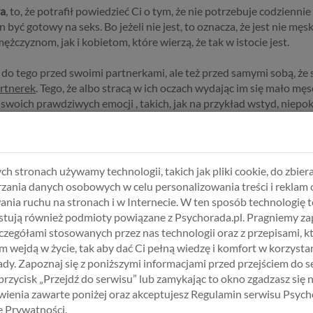
ra
, to, że potrafił powiedzieć Ci o tym, że nie potrzebuje codzien
ć gotowy na seks. Bo jeżeli nie jest, to oznacza, że jest nie męski
żczyznom, jak i kobietom, które wierzą, że tak w istocie jest.
do tego przed swoimi partnerkami, ale też przed samymi sobą, że s
artnerek
. Tego, że albo stracą w ich oczach wydając im się mało męs
woich prawdziwych emocji , takich, jak na przykład wstyd, niepok
czy sarkazmu. Ale tak naprawdę
nie jest im łatwo przyznać partne
 Twój chłopak nie chce seksu, warto byłoby, żebyś skoncentrowała
ch stronach używamy technologii, takich jak pliki cookie, do zbiera
zania danych osobowych w celu personalizowania treści i reklam 
waniu, spojrzeniu, w tym, co mówi do Ciebie, które pokażą Ci, że ni
ania ruchu na stronach i w Internecie. W ten sposób technologię t
choty na seks. Spróbuj sama znaleźć inne niż seks sposoby na wyraż
tują również podmioty powiązane z Psychorada.pl. Pragniemy z
zczegółami stosowanych przez nas technologii oraz z przepisami, k
 wejdą w życie, tak aby dać Ci pełną wiedzę i komfort w korzystan
dy. Zapoznaj się z poniższymi informacjami przed przejściem do s
 przycisk „Przejdź do serwisu” lub zamykając to okno zgadzasz się 
ienia zawarte poniżej oraz akceptujesz Regulamin serwisu Psych
kę Prywatności.
a
|
Internetowy Program Zmiany Osobistej