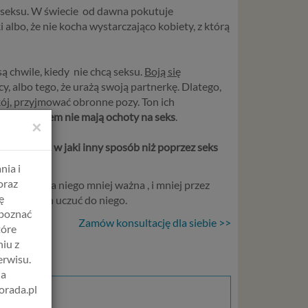
nie seksu. W świecie od dawna pokutuje
 albo, że nie kocha wystarczająco kobiety, z którą
ą chwile, kiedy nie chcą seksu.
Boją się
cy, albo tego, że urażą swoją partnerkę. Dlatego,
ój, przyjmować obronne pozy. Ton ich
rce, że czasem nie mają ochoty na seks
.
×
 się na tym,
w jaki inny sposób niż poprzez seks
nia i
oraz
e jesteś dla niego mniej ważna , i mniej przez
ę
anie swoich uczuć do niego.
apoznać
Zamów konsultację dla siebie >>
tóre
iu z
erwisu.
na
orada.pl