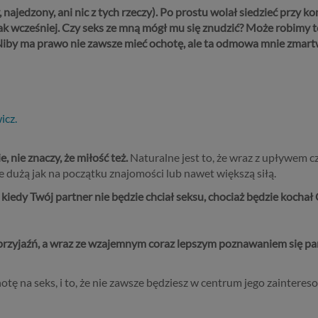
ajedzony, ani nic z tych rzeczy). Po prostu wolał siedzieć przy k
jak wcześniej. Czy seks ze mną mógł mu się znudzić? Może robimy to
. Niby ma prawo nie zawsze mieć ochotę, ale ta odmowa mnie zmart
icz.
 nie znaczy, że miłość też.
Naturalne jest to, że wraz z upływem c
e dużą jak na początku znajomości lub nawet większą siłą.
, kiedy Twój partner nie będzie chciał seksu, chociaż będzie kocha
 i przyjaźń, a wraz ze wzajemnym coraz lepszym poznawaniem się pa
otę na seks, i to, że nie zawsze będziesz w centrum jego zaintereso