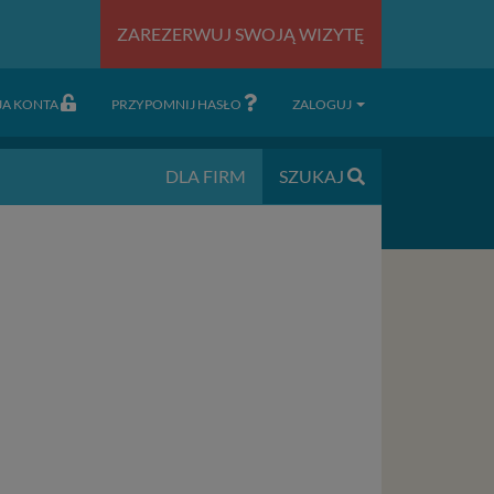
ZAREZERWUJ SWOJĄ WIZYTĘ
JA KONTA
PRZYPOMNIJ HASŁO
ZALOGUJ
DLA FIRM
SZUKAJ