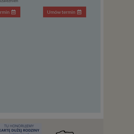
uzależnień
osobowe
rmin
Umów termin
local
szych
ług.
ewiduje
:
j jesteś
cje na
owę o
e
as konto,
ia
z Ciebie
wnić Ci