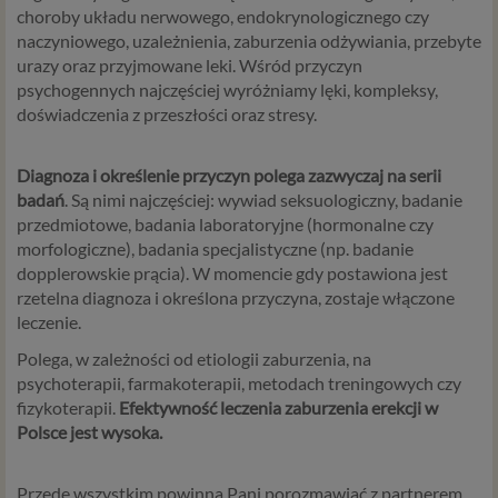
choroby układu nerwowego, endokrynologicznego czy
naczyniowego, uzależnienia, zaburzenia odżywiania, przebyte
urazy oraz przyjmowane leki. Wśród przyczyn
psychogennych najczęściej wyróżniamy lęki, kompleksy,
doświadczenia z przeszłości oraz stresy.
Diagnoza i określenie przyczyn polega zazwyczaj na serii
badań
. Są nimi najczęściej: wywiad seksuologiczny, badanie
przedmiotowe, badania laboratoryjne (hormonalne czy
morfologiczne), badania specjalistyczne (np. badanie
dopplerowskie prącia). W momencie gdy postawiona jest
rzetelna diagnoza i określona przyczyna, zostaje włączone
leczenie.
Polega, w zależności od etiologii zaburzenia, na
psychoterapii, farmakoterapii, metodach treningowych czy
fizykoterapii.
Efektywność leczenia zaburzenia erekcji w
Polsce jest wysoka.
Przede wszystkim powinna Pani porozmawiać z partnerem.