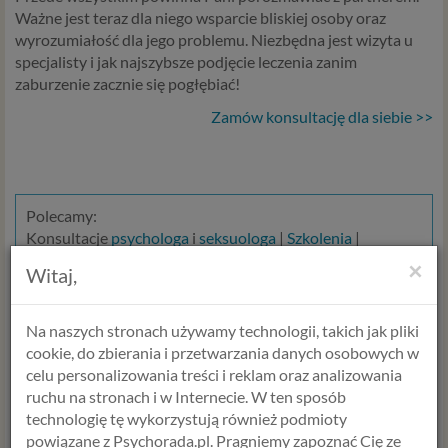
Ważne jest teraz dla niego wsparcie bliskiej osoby oraz
wyrozumiałość dla jego problemu. Niezbędna jest wizyta u
specjalisty i jak najszybsze podjęcie leczenia zanim
zaburzenie zacznie się pogłębiać!
Zamów konsultację dla siebie >>
Polecamy:
Konsultacje
psychologa
i
seksuologa
|
Szkolenia
|
Internetowy Program Zmiany Osobistej
×
Witaj,
Na naszych stronach używamy technologii, takich jak pliki
WYBIERZ USŁUGĘ, SPECJALISTĘ
cookie, do zbierania i przetwarzania danych osobowych w
I TERMIN
celu personalizowania treści i reklam oraz analizowania
ruchu na stronach i w Internecie. W ten sposób
technologię tę wykorzystują również podmioty
USŁUGA
powiązane z Psychorada.pl. Pragniemy zapoznać Cię ze