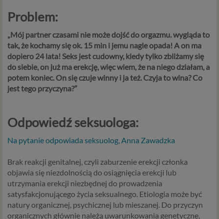
Problem:
„
Mój partner czasami nie może dojść do orgazmu. wygląda to
tak, że kochamy się ok. 15 min i jemu nagle opada! A on ma
dopiero 24 lata! Seks jest cudowny, kiedy tylko zbliżamy się
do siebie, on już ma erekcję, więc wiem, że na niego działam, a
potem koniec. On się czuje winny i ja też. Czyja to wina? Co
jest tego przyczyna?”
Odpowiedź seksuologa:
Na pytanie odpowiada seksuolog, Anna Zawadzka
Brak reakcji genitalnej, czyli zaburzenie erekcji członka
objawia się niezdolnością do osiągnięcia erekcji lub
utrzymania erekcji niezbędnej do prowadzenia
satysfakcjonującego życia seksualnego. Etiologia może być
natury organicznej, psychicznej lub mieszanej. Do przyczyn
organicznych głównie należą uwarunkowania genetyczne,