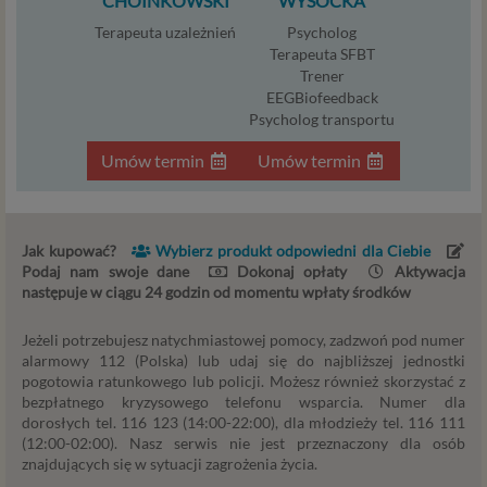
CHOINKOWSKI
WYSOCKA
naszych usług.
Terapeuta uzależnień
Psycholog
Terapeuta SFBT
Podstawa i cel przetwarzania
Trener
EEGBiofeedback
Przetwarzanie danych osobowych wymaga podstawy
Psycholog transportu
prawnej. RODO przewiduje kilka rodzajów takich
podstaw prawnych dla przetwarzania danych, a w
Umów termin
Umów termin
przypadkach korzystania z naszych usług wystąpią, co do
zasady trzy z nich:
Niezbędność przetwarzania do zawarcia lub
Jak kupować?
Wybierz produkt odpowiedni dla Ciebie
wykonania umowy, której jesteś stroną. Umowa to,
Podaj nam swoje dane
Dokonaj opłaty
Aktywacja
w naszym przypadku, regulamin serwisu i
następuje w ciągu 24 godzin od momentu wpłaty środków
informacje na stronach ofertowych danej usługi.
Jeśli zatem zawieramy z Tobą umowę o realizację
Jeżeli potrzebujesz natychmiastowej pomocy, zadzwoń pod numer
danej usługi, to możemy przetwarzać Twoje dane w
alarmowy 112 (Polska) lub udaj się do najbliższej jednostki
zakresie niezbędnym do realizacji tej umowy. W
pogotowia ratunkowego lub policji. Możesz również skorzystać z
bezpłatnego kryzysowego telefonu wsparcia. Numer dla
przypadku, gdy zakładasz u nas konto, to umowa o
dorosłych tel. 116 123 (14:00-22:00), dla młodzieży tel. 116 111
dostarczenie tego konta upoważnia nas do
(12:00-02:00). Nasz serwis nie jest przeznaczony dla osób
przetwarzania danych niezbędnych do jego
znajdujących się w sytuacji zagrożenia życia.
zapewnienia (np. danych podanych przez Ciebie w