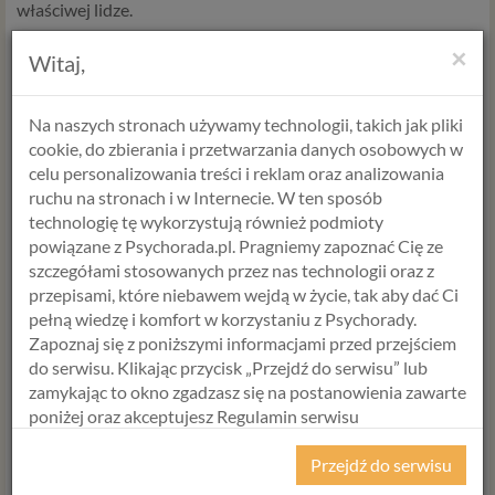
właściwej lidze.
Bajka Andersena jest jedną z moich ulubionych od
×
Witaj,
wczesnego dzieciństwa, pokazuje bowiem, żeby zawsze
pokładać wiarę w sobie, wierzyć we własne możliwości, mieć
nadzieję, że dla każdego przyjdzie czas zwycięstwa.
Na naszych stronach używamy technologii, takich jak pliki
cookie, do zbierania i przetwarzania danych osobowych w
celu personalizowania treści i reklam oraz analizowania
ruchu na stronach i w Internecie. W ten sposób
Mieć kota na punkcie piłki
technologię tę wykorzystują również podmioty
powiązane z Psychorada.pl. Pragniemy zapoznać Cię ze
Jeśli chce się odnosić sukcesy w piłce nożnej, to
szczegółami stosowanych przez nas technologii oraz z
obowiązkowo poza dobrą piłką trzeba mieć swojego
przepisami, które niebawem wejdą w życie, tak aby dać Ci
ukochanego kota. I nie jest to żart. Neurolog Patrick House z
pełną wiedzę i komfort w korzystaniu z Psychorady.
Uniwersytetu Stanforda (nie z jakiegoś byle jakiego ale
Zapoznaj się z poniższymi informacjami przed przejściem
właśnie Stanforda) odkrył i potwierdził, że drużyny które
do serwisu. Klikając przycisk „Przejdź do serwisu” lub
awansują do ćwierć finałów, reprezentują kraje w których
zamykając to okno zgadzasz się na postanowienia zawarte
odsetek toksoplazmozy czyli choroby przenoszonej przez
poniżej oraz akceptujesz Regulamin serwisu
koty jest najwyższy. Ostatnie dane z roku 2006
Brazylia (67%
Psychorada.pl i Politykę Prywatności.
zakażeń), Argentyna (52%), Francja (45%), Hiszpania (44%) i
Przejdź do serwisu
Niemcy (43%). To są drużyny, które wygrały 8 z ostatnich 10
RODO
Mistrzostw Świata.