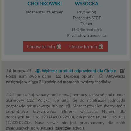
zmiany zgody w dowolnym momencie.
CHOINKOWSKI
WYSOCKA
Twoje dane, w ramach naszych usług, przetwarzane będą
Terapeuta uzależnień
Psycholog
wyłącznie w przypadku posiadania przez nas lub inny
Terapeuta SFBT
Trener
podmiot przetwarzający dane jednej z dopuszczonych
EEGBiofeedback
przez RODO podstaw prawnych i wyłącznie w celu
Psycholog transportu
dostosowanym do danej podstawy, zgodnie z opisem
powyżej. Twoje dane przetwarzane będą do czasu
Umów termin
Umów termin
istnienia podstawy do ich przetwarzania – czyli w
przypadku udzielenia zgody do momentu jej cofnięcia,
ograniczenia lub innych działań z Twojej strony
ograniczających tę zgodę, w przypadku niezbędności
Jak kupować?
Wybierz produkt odpowiedni dla Ciebie
danych do wykonania umowy – przez czas jej
Podaj nam swoje dane
Dokonaj opłaty
Aktywacja
następuje w ciągu 24 godzin od momentu wpłaty środków
wykonywania, a w przypadku, gdy podstawą
przetwarzania danych jest uzasadniony interes
Jeżeli potrzebujesz natychmiastowej pomocy, zadzwoń pod numer
administratora – do czasu istnienia tego uzasadnionego
alarmowy 112 (Polska) lub udaj się do najbliższej jednostki
interesu.
pogotowia ratunkowego lub policji. Możesz również skorzystać z
bezpłatnego kryzysowego telefonu wsparcia. Numer dla
Administratorzy
dorosłych tel. 116 123 (14:00-22:00), dla młodzieży tel. 116 111
(12:00-02:00). Nasz serwis nie jest przeznaczony dla osób
Administratorami Twoich danych osobowych Psychology
znajdujących się w sytuacji zagrożenia życia.
Consulting Aneta Styńska właściciel serwisu