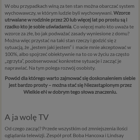
W obu przypadkach winą za ten stan można obarczać system
wychowawczy, w którym ludzie byli wychowywani.
Wzorce
utrwalane w rodzinie przez 20 lub więcej lat po prostu są i
rzadko kto je sobie uświadamia
. Co więcej mało kto uważa te
wzorce za złe, bo jak podważać zasady wyniesione z domu?
Można więc przystać na taki stan rzeczy i godzić się z
sytuacją, że „jestem jaki jestem” i macie mnie akceptować w
100%, albo spojrzeć obiektywnie na to co w życiu za często
„zgrzyta”, poobserwować konkretne sytuacje i zacząć je
naprawiać. Na tym polega rozwój osobisty.
Powód dla którego warto zajmować się doskonaleniem siebie
jest bardzo prosty – można stać się Niezastąpionym przez
Wielkie eN w dobrym tego słowa znaczeniu.
A ja wolę TV
Od czego zacząć? Przede wszystkim od zmniejszenia ilości
oglądania telewizji. Zespół prof. Boba Hancoxa i Lindsay