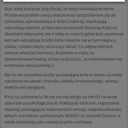
Z dniem 25 maja 2018 r. rozpoczyna obowiązywanie
Idąc dalej kociarze żyją dłużej, bo koty ułatwiają leczenie.
Rozporządzenie Parlamentu Europejskiego i Rady (UE)
Przede wszystkim swoją obecnością i przytulaniem się do
2016/679 z dnia 27 kwietnia 2016 r. w sprawie ochrony
człowieka, wprowadzają w dobry nastrój, uspokajają,
osób fizycznych w związku z przetwarzaniem danych
odprężają mięśnie, przywraca sprawność fizyczną. Koty są
osobowych i w sprawie swobodnego przepływu takich
idealnymi lekarzami, nie trzeba im mówić gdzie boli, ponieważ
danych oraz uchylenia dyrektywy 95/46/WE (określane
kot sam odnajduje źródło bólu i kładzie się w tym miejscu,
popularnie jako „RODO”). RODO obowiązywać będzie w
robiąc z siebie ciepły, mruczący okład. Co więcej mój kot,
identycznym zakresie we wszystkich krajach Unii
zawsze wiedział pierwszy, że jestem w ciąży, co
Europejskiej, a więc także w Polsce i wprowadza szereg
demonstrował kładąc mi się na brzuchu. Ja orientowałam się
zmian w zasadach regulujących przetwarzanie danych
w temacie nieco później ;)
osobowych, które będą miały wpływ na wiele dziedzin
Ale to nie wszystko osoby posiadające kota w domu są mniej
życia, w tym na korzystanie z usług internetowych, takich
narażone na zawał i choroby układu krwionośnego, astmą i
jak między innymi usługi serwisu Psychorada.pl. W tej
niektórymi alergiami.
informacji przedstawiamy skrót najważniejszych
zagadnień dotyczących przetwarzania Twoich danych
Koty są cudowne (o ile nie ma się alergii na sierść) na wiele
osobowych, jakie może mieć miejsce po 25 maja 2018 r. w
zaburzeń psychologicznych. Należą do nich min. łagodzenie
związku z korzystaniem z naszych usług. Prosimy Cię o jej
depresji, pomagają w zaburzeniach emocji, nadpobudliwości,
przeczytanie, nie zajmie to więcej niż kilka minut.
lękach, wycofaniu społecznym, ADHD czy zespole Downa, a
także stymulują cały rozwój psycho-ruchowy.
Czym są dane osobowe