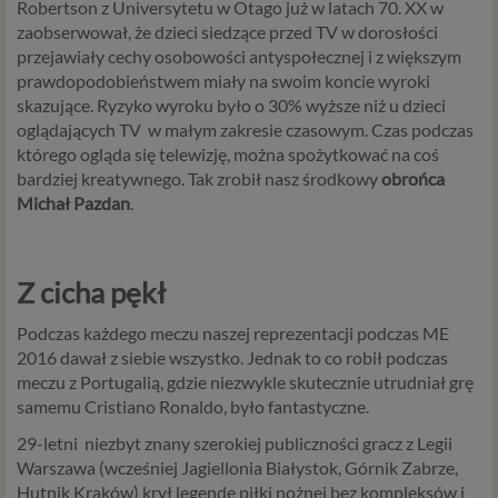
Robertson z Universytetu w Otago już w latach 70. XX w
zaobserwował, że dzieci siedzące przed TV w dorosłości
przejawiały cechy osobowości antyspołecznej i z większym
prawdopodobieństwem miały na swoim koncie wyroki
skazujące. Ryzyko wyroku było o 30% wyższe niż u dzieci
oglądających TV w małym zakresie czasowym. Czas podczas
którego ogląda się telewizję, można spożytkować na coś
bardziej kreatywnego. Tak zrobił nasz środkowy
obrońca
Michał Pazdan
.
Z cicha pękł
Podczas każdego meczu naszej reprezentacji podczas ME
2016 dawał z siebie wszystko. Jednak to co robił podczas
meczu z Portugalią, gdzie niezwykle skutecznie utrudniał grę
samemu Cristiano Ronaldo, było fantastyczne.
29-letni niezbyt znany szerokiej publiczności gracz z Legii
Warszawa (wcześniej Jagiellonia Białystok, Górnik Zabrze,
Hutnik Kraków) krył legendę piłki nożnej bez kompleksów i