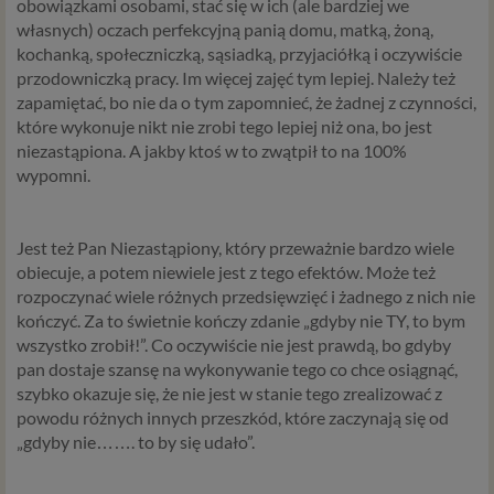
obowiązkami osobami, stać się w ich (ale bardziej we
własnych) oczach perfekcyjną panią domu, matką, żoną,
kochanką, społeczniczką, sąsiadką, przyjaciółką i oczywiście
przodowniczką pracy. Im więcej zajęć tym lepiej. Należy też
zapamiętać, bo nie da o tym zapomnieć, że żadnej z czynności,
które wykonuje nikt nie zrobi tego lepiej niż ona, bo jest
niezastąpiona. A jakby ktoś w to zwątpił to na 100%
wypomni.
Jest też Pan Niezastąpiony, który przeważnie bardzo wiele
obiecuje, a potem niewiele jest z tego efektów. Może też
rozpoczynać wiele różnych przedsięwzięć i żadnego z nich nie
kończyć. Za to świetnie kończy zdanie „gdyby nie TY, to bym
wszystko zrobił!”. Co oczywiście nie jest prawdą, bo gdyby
pan dostaje szansę na wykonywanie tego co chce osiągnąć,
szybko okazuje się, że nie jest w stanie tego zrealizować z
powodu różnych innych przeszkód, które zaczynają się od
„gdyby nie……. to by się udało”.