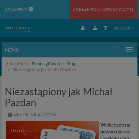
ZADZWOŃ
ZAREZERWUJ SWOJĄ WIZYTĘ
ZALOGUJ
MENU
Men
Tutaj jesteś:
Strona główna
Blog
Niezastąpiony jak Michał Pazdan
Niezastąpiony jak Michał
Pazdan
wtorek, 5 lipca 2016
Wiele osób na
pewno nie raz
spotkało się z