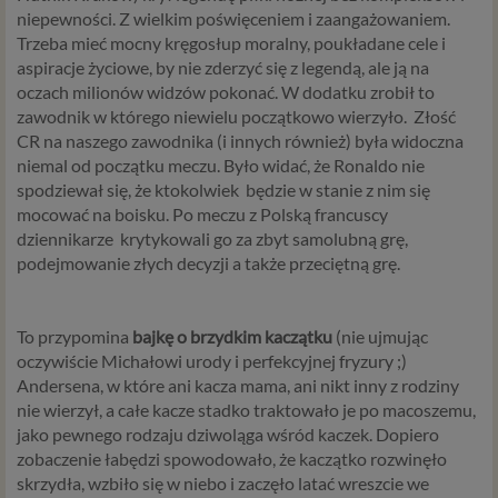
niepewności. Z wielkim poświęceniem i zaangażowaniem.
Trzeba mieć mocny kręgosłup moralny, poukładane cele i
aspiracje życiowe, by nie zderzyć się z legendą, ale ją na
oczach milionów widzów pokonać. W dodatku zrobił to
zawodnik w którego niewielu początkowo wierzyło. Złość
CR na naszego zawodnika (i innych również) była widoczna
niemal od początku meczu. Było widać, że Ronaldo nie
spodziewał się, że ktokolwiek będzie w stanie z nim się
mocować na boisku. Po meczu z Polską francuscy
dziennikarze krytykowali go za zbyt samolubną grę,
podejmowanie złych decyzji a także przeciętną grę.
To przypomina
bajkę o brzydkim kaczątku
(nie ujmując
oczywiście Michałowi urody i perfekcyjnej fryzury ;)
Andersena, w które ani kacza mama, ani nikt inny z rodziny
nie wierzył, a całe kacze stadko traktowało je po macoszemu,
jako pewnego rodzaju dziwoląga wśród kaczek. Dopiero
zobaczenie łabędzi spowodowało, że kaczątko rozwinęło
skrzydła, wzbiło się w niebo i zaczęło latać wreszcie we