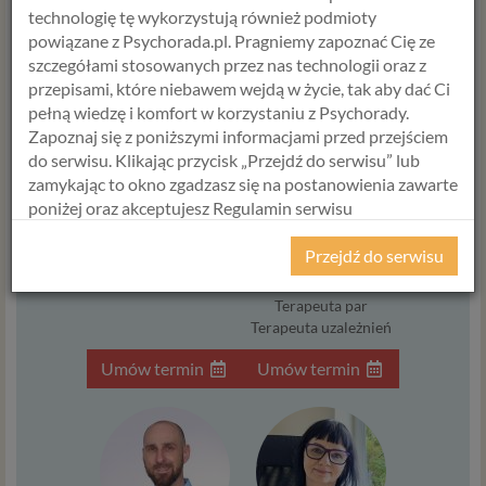
technologię tę wykorzystują również podmioty
powiązane z Psychorada.pl. Pragniemy zapoznać Cię ze
szczegółami stosowanych przez nas technologii oraz z
przepisami, które niebawem wejdą w życie, tak aby dać Ci
pełną wiedzę i komfort w korzystaniu z Psychorady.
Zapoznaj się z poniższymi informacjami przed przejściem
ALICJA
HANNA
do serwisu. Klikając przycisk „Przejdź do serwisu” lub
KRAWCZYK
ŚWIERCZEWSKA
zamykając to okno zgadzasz się na postanowienia zawarte
Psycholog
Psycholog
poniżej oraz akceptujesz Regulamin serwisu
Doradca zawodowy
Psychotraumatolog
Psychorada.pl i Politykę Prywatności.
Terapeuta SFBT
Psychoonkolog
Przejdź do serwisu
Diagnostyka
Psycholog dzieci i
RODO
młodzieży
Terapeuta par
Z dniem 25 maja 2018 r. rozpoczyna obowiązywanie
Terapeuta uzależnień
Rozporządzenie Parlamentu Europejskiego i Rady (UE)
2016/679 z dnia 27 kwietnia 2016 r. w sprawie ochrony
Umów termin
Umów termin
osób fizycznych w związku z przetwarzaniem danych
osobowych i w sprawie swobodnego przepływu takich
danych oraz uchylenia dyrektywy 95/46/WE (określane
popularnie jako „RODO”). RODO obowiązywać będzie w
identycznym zakresie we wszystkich krajach Unii