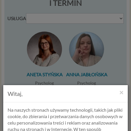
I TERMIN
USŁUGA
ANETA STYŃSKA
ANNA JABŁOŃSKA
Psycholog
Psycholog
Psychoterapeuta
Seksuolog
×
Witaj,
Terapeuta par
Psycholog dziecięcy
Diagnostyka
Terapeuta
Trener żywienia
środowiskowy
Na naszych stronach używamy technologii, takich jak pliki
cookie, do zbierania i przetwarzania danych osobowych w
Umów termin
Umów termin
celu personalizowania treści i reklam oraz analizowania
ruchu na stronach i w Internecie. W ten sposób