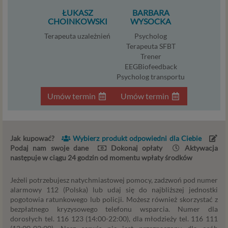
potrzeby, co obejmuje między innymi konieczność
ŁUKASZ
BARBARA
zapewnienia bezpieczeństwa usługi (np.
CHOINKOWSKI
WYSOCKA
sprawdzenie, czy do Twojego konta nie loguje się
Terapeuta uzależnień
Psycholog
nieuprawniona osoba), dokonanie pomiarów
Terapeuta SFBT
statystycznych, ulepszania naszych usług i
Trener
dopasowania ich do potrzeb i wygody
EEGBiofeedback
użytkowników (np. personalizowanie treści w
Psycholog transportu
usługach) jak również prowadzenie marketingu i
promocji własnych usług administratora
Umów termin
Umów termin
Psychorada.pl w serwisie administratora (np. jeśli
interesujesz się psychologią dziecka i oglądasz
materiały na ten temat w Psychorada.pl to możemy
Ci wyświetlić reklamę na podobny temat).
Jak kupować?
Wybierz produkt odpowiedni dla Ciebie
Podaj nam swoje dane
Dokonaj opłaty
Aktywacja
Twoja dobrowolna zgoda. Aby móc pokazać
następuje w ciągu 24 godzin od momentu wpłaty środków
interesujące Cię oferty reklamowe (np. produktu lub
usługi, których możesz potrzebować) reklamodawcy
Jeżeli potrzebujesz natychmiastowej pomocy, zadzwoń pod numer
i ich przedstawiciele muszą mieć możliwość
alarmowy 112 (Polska) lub udaj się do najbliższej jednostki
przetwarzania Twoich danych. Udzielenie takiej
pogotowia ratunkowego lub policji. Możesz również skorzystać z
zgody jest całkowicie dobrowolne, i jeśli nie chcesz,
bezpłatnego kryzysowego telefonu wsparcia. Numer dla
nie musisz jej udzielać. Dzięki naszemu rozwiązaniu
dorosłych tel. 116 123 (14:00-22:00), dla młodzieży tel. 116 111
masz również możliwość ograniczenia zakresu lub