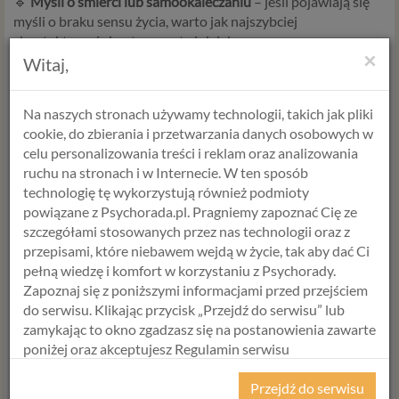
🔹
Myśli o śmierci lub samookaleczaniu
– jeśli pojawiają się
myśli o braku sensu życia, warto jak najszybciej
skontaktować się z terapeutą lub lekarzem.
×
Witaj,
Na naszych stronach używamy technologii, takich jak pliki
Co zrobić, jeśli zauważasz u siebie te
cookie, do zbierania i przetwarzania danych osobowych w
objawy?
celu personalizowania treści i reklam oraz analizowania
ruchu na stronach i w Internecie. W ten sposób
📌
Nie ignoruj ich
– depresja to choroba, którą można
technologię tę wykorzystują również podmioty
skutecznie leczyć. Im szybciej podejmiesz działanie, tym
powiązane z Psychorada.pl. Pragniemy zapoznać Cię ze
większa szansa na poprawę.
szczegółami stosowanych przez nas technologii oraz z
📌
Porozmawiaj z kimś, komu ufasz
– bliska osoba może
przepisami, które niebawem wejdą w życie, tak aby dać Ci
pomóc Ci spojrzeć na sytuację z innej perspektywy i wesprzeć
pełną wiedzę i komfort w korzystaniu z Psychorady.
Cię w podjęciu decyzji o szukaniu pomocy.
Zapoznaj się z poniższymi informacjami przed przejściem
📌
Skorzystaj z pomocy specjalisty
– psychoterapia to
do serwisu. Klikając przycisk „Przejdź do serwisu” lub
skuteczny sposób na lepsze zrozumienie swoich emocji i
zamykając to okno zgadzasz się na postanowienia zawarte
nauczenie się radzenia sobie z trudnościami.
poniżej oraz akceptujesz Regulamin serwisu
Psychorada.pl i Politykę Prywatności.
Przejdź do serwisu