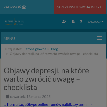
ZADZWOŃ
ZAREZERWUJ SWOJĄ WIZYTĘ
ZALOGUJ
MENU
Men
Tutaj jesteś:
Strona główna
Blog
Objawy depresji, na które warto zwrócić uwagę – checklista
Objawy depresji, na które
warto zwrócić uwagę –
checklista
czwartek, 13 marca 2025
:: Konsultacje Skype online - umów najbliższy termin >