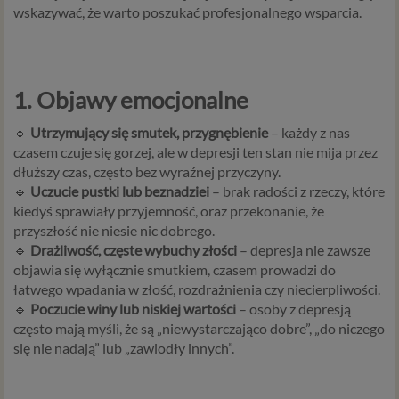
wskazywać, że warto poszukać profesjonalnego wsparcia.
1. Objawy emocjonalne
🔹
Utrzymujący się smutek, przygnębienie
– każdy z nas
czasem czuje się gorzej, ale w depresji ten stan nie mija przez
dłuższy czas, często bez wyraźnej przyczyny.
🔹
Uczucie pustki lub beznadziei
– brak radości z rzeczy, które
kiedyś sprawiały przyjemność, oraz przekonanie, że
przyszłość nie niesie nic dobrego.
🔹
Drażliwość, częste wybuchy złości
– depresja nie zawsze
objawia się wyłącznie smutkiem, czasem prowadzi do
łatwego wpadania w złość, rozdrażnienia czy niecierpliwości.
🔹
Poczucie winy lub niskiej wartości
– osoby z depresją
często mają myśli, że są „niewystarczająco dobre”, „do niczego
się nie nadają” lub „zawiodły innych”.