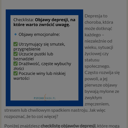
Depresja to
choroba, która
może dotknąć
każdego –
niezależnie od
wieku, sytuacji
życiowej czy
statusu
społecznego.
Często rozwija się
powoli, a jej
pierwsze objawy
bywają mylone ze
zwykłym
zmęczeniem,
stresem lub chwilowym spadkiem nastroju. Jak więc
rozpoznać, że to coś więcej?
Poniżej znajdziesz
checklistę objawów depresji
, które mogą