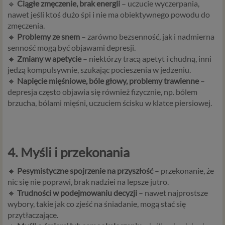
🔹
Ciągłe zmęczenie, brak energii
– uczucie wyczerpania,
nawet jeśli ktoś dużo śpi i nie ma obiektywnego powodu do
zmęczenia.
🔹
Problemy ze snem
– zarówno bezsenność, jak i nadmierna
senność mogą być objawami depresji.
🔹
Zmiany w apetycie
– niektórzy tracą apetyt i chudną, inni
jedzą kompulsywnie, szukając pocieszenia w jedzeniu.
🔹
Napięcie mięśniowe, bóle głowy, problemy trawienne
–
depresja często objawia się również fizycznie, np. bólem
brzucha, bólami mięśni, uczuciem ścisku w klatce piersiowej.
4. Myśli i przekonania
🔹
Pesymistyczne spojrzenie na przyszłość
– przekonanie, że
nic się nie poprawi, brak nadziei na lepsze jutro.
🔹
Trudności w podejmowaniu decyzji
– nawet najprostsze
wybory, takie jak co zjeść na śniadanie, mogą stać się
przytłaczające.