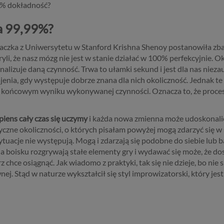
% dokładność?
 99,99%?
aczka z Uniwersytetu w Stanford Krishna Shenoy postanowiła zba
yli, że nasz mózg nie jest w stanie działać w 100% perfekcyjnie. Ok
alizuje daną czynność. Trwa to ułamki sekund i jest dla nas niezau
enia, gdy występuje dobrze znana dla nich okoliczność. Jednak te
końcowym wyniku wykonywanej czynności. Oznacza to, że proces
iens cały czas się uczymy
i każda nowa zmienna może udoskonalić
tyczne okoliczności, o których pisałam powyżej mogą zdarzyć się 
uacje nie występują. Mogą i zdarzają się podobne do siebie lub b
 na boisku rozgrywają stałe elementy gry i wydawać się może, że 
z chce osiągnąć. Jak wiadomo z praktyki, tak się nie dzieje, bo ni
j. Stąd w naturze wykształcił się styl improwizatorski, który j