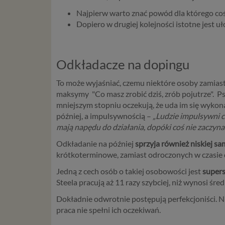
Najpierw warto znać powód dla którego coś 
Dopiero w drugiej kolejności istotne jest 
Odkładacze na dopingu
To może wyjaśniać, czemu niektóre osoby zamiast d
maksymy "Co masz zrobić dziś, zrób pojutrze". Ps
mniejszym stopniu oczekują, że uda im się wykona
później, a impulsywnością –
„Ludzie impulsywni ce
mają napędu do działania, dopóki coś nie zaczyna si
Odkładanie na później
sprzyja również niskiej s
krótkoterminowe, zamiast odroczonych w czasie
Jedną z cech osób o takiej osobowości jest
super
Steela pracują aż 11 razy szybciej, niż wynosi śre
Dokładnie odwrotnie postępują perfekcjoniści. Ni
praca nie spełni ich oczekiwań.