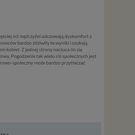
local
szych
ług.
zęściej niż mężczyźni odczuwają dyskomfort z
ewiduje
wców bardzo zdziwiły te wyniki i szukają
m kobiet. Z jednej strony narzuca im się
:
wy. Pogodzenie tak wielu ról społecznych jest
lturowo-społeczny może bardzo przytłaczać
j jesteś
cje na
owę o
e
as konto,
ia
z Ciebie
wnić Ci
dnionych
ą. Ta