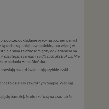
 np. poprzez odkładanie pracy na później w myśl
tą cechą są mniej pewne siebie, a co więcej w
istnieje silna zależność między odkładaniem na
i, ostateczne terminy są dla nich abstrakcją. Nie
 te badania Anna Błońska.
uprawiają hazard i wybierają szybkie zyski
 końca to działa w zawrotnym tempie. Według
 się bardziej, że nie skończą na czas lub że