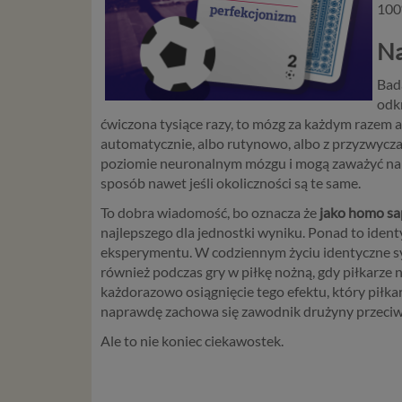
100
Na
Bad
odkr
ćwiczona tysiące razy, to mózg za każdym razem an
automatycznie, albo rutynowo, albo z przyzwyczaj
poziomie neuronalnym mózgu i mogą zaważyć na 
sposób nawet jeśli okoliczności są te same.
To dobra wiadomość, bo oznacza że
jako homo sap
najlepszego dla jednostki wyniku. Ponad to iden
eksperymentu. W codziennym życiu identyczne syt
również podczas gry w piłkę nożną, gdy piłkarze
każdorazowo osiągnięcie tego efektu, który piłkar
naprawdę zachowa się zawodnik drużyny przeciwne
Ale to nie koniec ciekawostek.