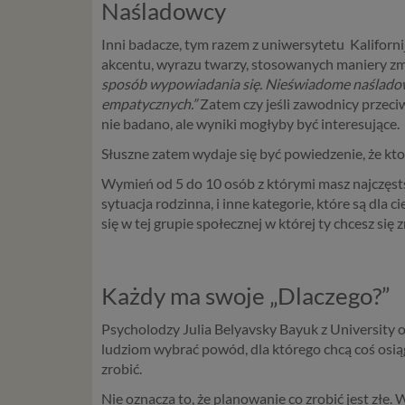
Naśladowcy
Inni badacze, tym razem z uniwersytetu Kaliforni
akcentu, wyrazu twarzy, stosowanych maniery z
sposób wypowiadania się. Nieświadome naśladow
empatycznych.”
Zatem czy jeśli zawodnicy przeci
nie badano, ale wyniki mogłyby być interesujące.
Słuszne zatem wydaje się być powiedzenie, że kto 
Wymień od 5 do 10 osób z którymi masz najczęsts
sytuacja rodzinna, i inne kategorie, które są dla 
się w tej grupie społecznej w której ty chcesz się z
Każdy ma swoje „Dlaczego?”
Psycholodzy Julia Belyavsky Bayuk z University o
ludziom wybrać powód, dla którego chcą coś osiągn
zrobić.
Nie oznacza to, że planowanie co zrobić jest złe. 