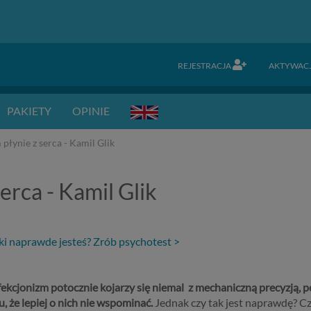
REJESTRACJA
AKTYWAC
PAKIETY
OPINIE
płynie z serca - Kamil Glik
erca - Kamil Glik
aki naprawde jesteś? Zrób psychotest >
fekcjonizm potocznie kojarzy się niemal z mechaniczną precyzją,
u, że lepiej o nich nie wspominać.
Jednak czy tak jest naprawdę? Czy