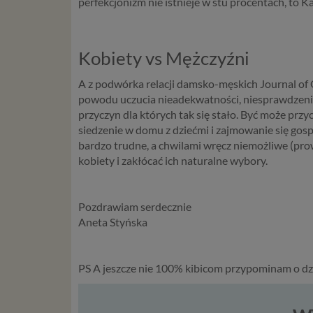
perfekcjonizm nie istnieje w stu procentach, to 
mogą być
storage)
stronach
Kobiety vs Mężczyźni
Podsta
A z podwórka relacji damsko-męskich Journal of 
Przetwa
powodu uczucia nieadekwatności, niesprawdzenia
kilka ro
przyczyn dla których tak się stało. Być może prz
przypadk
siedzenie w domu z dziećmi i zajmowanie się gos
bardzo trudne, a chwilami wręcz niemożliwe (prow
Ni
kobiety i zakłócać ich naturalne wybory.
st
st
re
Pozdrawiam serdecznie
ni
Aneta Styńska
to
da
w p
PS A jeszcze nie 100% kibicom przypominam o dz
usł
Ni
in