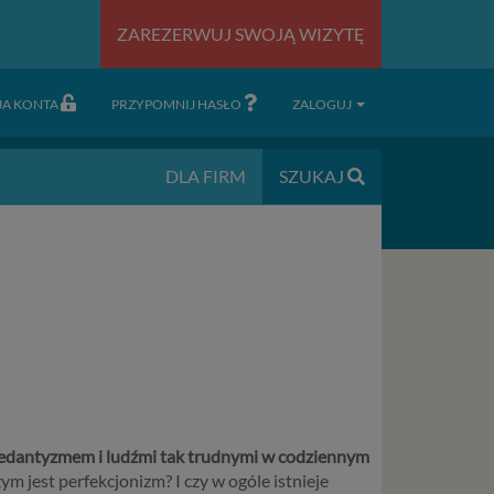
ZAREZERWUJ SWOJĄ WIZYTĘ
JA KONTA
PRZYPOMNIJ HASŁO
ZALOGUJ
DLA FIRM
SZUKAJ
 pedantyzmem i ludźmi tak trudnymi w codziennym
m jest perfekcjonizm? I czy w ogóle istnieje