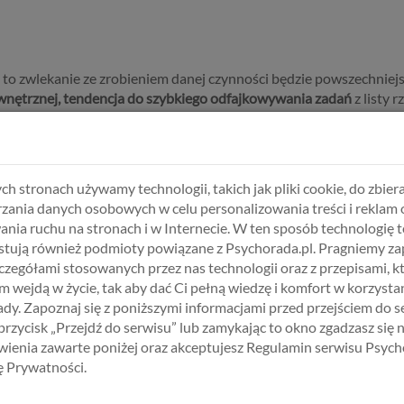
bi, to zwlekanie ze zrobieniem danej czynności będzie powszechniej
ewnętrznej, tendencja do szybkiego odfajkowywania zadań
z listy 
niejszych etapów. Wtedy i zadanie nie będzie wydawało się tak duże
tywować do realizacji dalszych działań.
ch stronach używamy technologii, takich jak pliki cookie, do zbiera
zania danych osobowych w celu personalizowania treści i reklam 
ania ruchu na stronach i w Internecie. W ten sposób technologię t
Ciebie nie wymagali”
– twierdzi Kamil Glik, który gra obecnie w n
tują również podmioty powiązane z Psychorada.pl. Pragniemy z
jedenastki roku w Serie A w której strzelił w tym sezonie 7 goli, 
zczegółami stosowanych przez nas technologii oraz z przepisami, k
 wejdą w życie, tak aby dać Ci pełną wiedzę i komfort w korzystan
dy. Zapoznaj się z poniższymi informacjami przed przejściem do s
daje
100% swojego serca grze
. Dzięki temu w Turynie jest uwielb
 przycisk „Przejdź do serwisu” lub zamykając to okno zgadzasz się 
 będąc przecież Włochem.
ienia zawarte poniżej oraz akceptujesz Regulamin serwisu Psych
kujemy, że włoży w mecz całą swoją pasję, serce, wysiłek. Glik taki 
kę Prywatności.
harakteru. Nawet gdy gra źle, gdy ewidentnie mu nie idzie, rzuca s
rew jego naturze. […] Glik jest bardziej autentyczny, realny, nasz. 