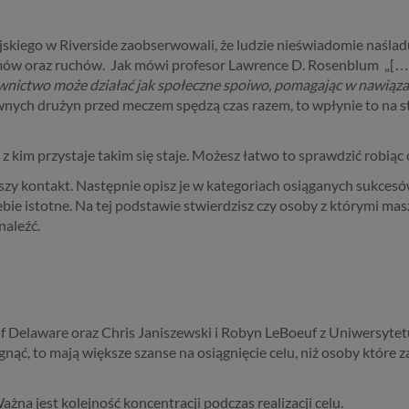
jskiego w Riverside zaobserwowali, że ludzie nieświadomie naśladu
mów oraz ruchów. Jak mówi profesor Lawrence D. Rosenblum „[…
nictwo może działać jak społeczne spoiwo, pomagając w nawiązan
wnych drużyn przed meczem spędzą czas razem, to wpłynie to na st
z kim przystaje takim się staje. Możesz łatwo to sprawdzić robiąc 
zy kontakt. Następnie opisz je w kategoriach osiąganych sukcesó
ciebie istotne. Na tej podstawie stwierdzisz czy osoby z którymi m
naleźć.
f Delaware oraz Chris Janiszewski i Robyn LeBoeuf z Uniwersytetu 
ąć, to mają większe szanse na osiągnięcie celu, niż osoby które za
Ważna jest kolejność koncentracji podczas realizacji celu.