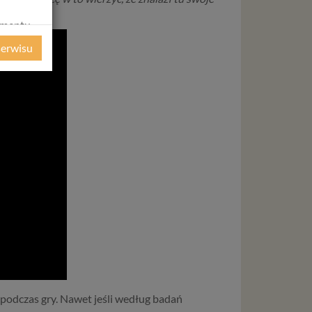
amentu
ochrony
serwisu
ie
WE
ycznym
ystanie z
l. W tej
aja
tanie,
liwej do
wisu
 podczas gry. Nawet jeśli według badań
osobowe