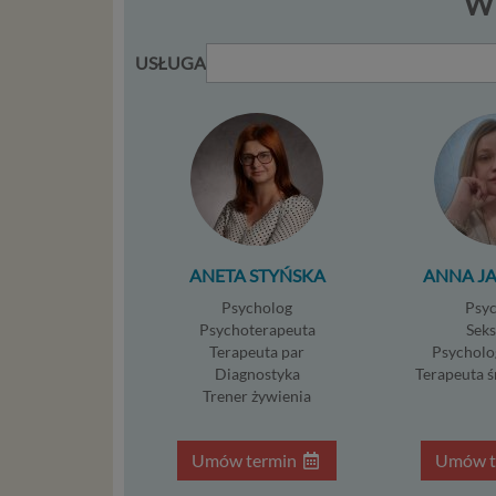
WY
po
je
mi
USŁUGA
sp
do
do
tr
usł
int
Ps
Tw
ANETA STYŃSKA
ANNA J
re
re
Psycholog
Psy
Two
Psychoterapeuta
Sek
ch
Terapeuta par
Psycholo
Diagnostyka
Terapeuta 
mo
Trener żywienia
Twoje da
posiadan
Umów termin
Umów t
dopuszc
do danej