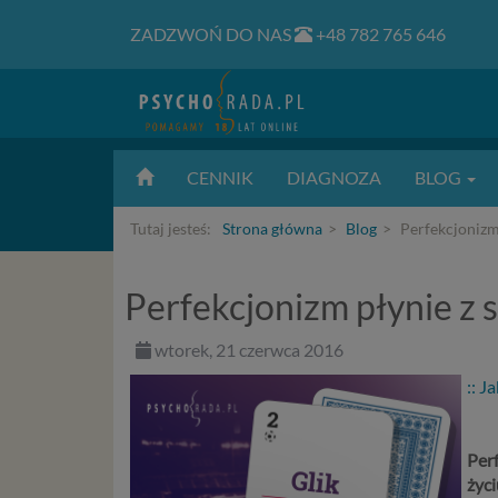
ZADZWOŃ DO NAS
+48 782 765 646
CENNIK
DIAGNOZA
BLOG
Tutaj jesteś:
Strona główna
Blog
Perfekcjonizm 
Perfekcjonizm płynie z s
wtorek, 21 czerwca 2016
:: J
Per
życi