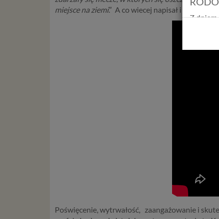
RODO
miejsce na ziemi
.” A co wiecej napisał i nagrał pio
Z dniem 
Europejs
osób fiz
swobodn
(określ
zakresie 
wprowadz
osobowyc
usług in
informac
przetwar
2018 r. 
nie zajmi
Czym s
Dane oso
zidentyf
takimi d
Poświęcenie, wytrwałość, zaangażowanie i skutec
konsulta