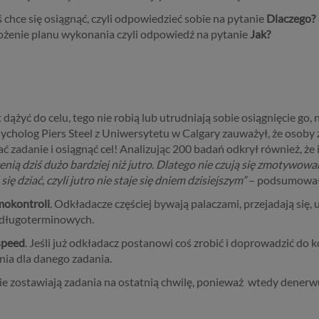
chce się osiągnąć, czyli odpowiedzieć sobie na pytanie
Dlaczego?
ułożenie planu wykonania czyli odpowiedź na pytanie
Jak?
ążyć do celu, tego nie robią lub utrudniają sobie osiągnięcie go,
ycholog Piers Steel z Uniwersytetu w Calgary zauważył, że osoby z 
ć zadanie i osiągnąć cel! Analizując 200 badań odkrył również, że 
nią dziś dużo bardziej niż jutro. Dlatego nie czują się zmotywowan
ę dziać, czyli jutro nie staje się dniem dzisiejszym”
– podsumowała
amokontroli
. Odkładacze częściej bywają palaczami, przejadają się, 
 długoterminowych.
speed
. Jeśli już odkładacz postanowi coś zrobić i doprowadzić do
dnia dla danego zadania.
e zostawiają zadania na ostatnią chwilę, ponieważ wtedy denerwują