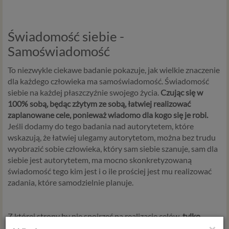
Świadomość siebie -
Samoświadomość
To niezwykle ciekawe badanie pokazuje, jak wielkie znaczenie
dla każdego człowieka ma samoświadomość. Świadomość
siebie na każdej płaszczyźnie swojego życia.
Czując się w
100% sobą, będąc zżytym ze sobą, łatwiej realizować
zaplanowane cele, ponieważ wiadomo dla kogo się je robi.
Jeśli dodamy do tego badania nad autorytetem, które
wskazują, że łatwiej ulegamy autorytetom, można bez trudu
wyobrazić sobie człowieka, który sam siebie szanuje, sam dla
siebie jest autorytetem, ma mocno skonkretyzowaną
świadomość tego kim jest i o ile prościej jest mu realizować
zadania, które samodzielnie planuje.
Z której strony by nie spojrzeć na realizację celów,
tylko
wtedy gdy będziesz dla siebie wartościową osobą, a cel