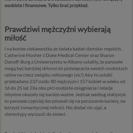
osobiste i finansowe. Tylko brać przykład.
2016/679 z dnia 27 kwietnia 2016 r. w sprawie ochrony
osób fizycznych w związku z przetwarzaniem danych
osobowych i w sprawie swobodnego przepływu takich
danych oraz uchylenia dyrektywy 95/46/WE (określane
Prawdziwi mężczyźni wybierają
popularnie jako „RODO”). RODO obowiązywać będzie w
miłość
identycznym zakresie we wszystkich krajach Unii
Europejskiej, a więc także w Polsce i wprowadza szereg
I na koniec ciekawostka ze świata badań damsko-męskich.
zmian w zasadach regulujących przetwarzanie danych
Catherine Mosher z Duke Medical Center oraz Sharon
osobowych, które będą miały wpływ na wiele dziedzin
Danoff-Burg z Uniwersytetu w Albany ustaliły, że panowie
życia, w tym na korzystanie z usług internetowych, takich
mogą być bardziej skłonni do poświęcania swoich osobistych
jak między innymi usługi serwisu Psychorada.pl. W tej
celów na rzecz związku miłosnego (sic!) Aby to ustalić
informacji przedstawiamy skrót najważniejszych
przebadano 237 osób: 80 mężczyzn i 157 kobiet w wieku od
zagadnień dotyczących przetwarzania Twoich danych
16 do 25 lat. Dla obu płci osobiste osiągnięcia i relacje
osobowych, jakie może mieć miejsce po 25 maja 2018 r. w
intymne okazały się bardzo ważne. Jednak według statystyk
związku z korzystaniem z naszych usług. Prosimy Cię o jej
to panowie częściej decydowali się na porzucenie kariery, na
przeczytanie, nie zajmie to więcej niż kilka minut.
korzyść romantycznej miłości. Nic dodać nic ująć, a
stereotypy wyrzucić do śmieci.
Czym są dane osobowe
Dane osobowe to, zgodnie z RODO, informacje o