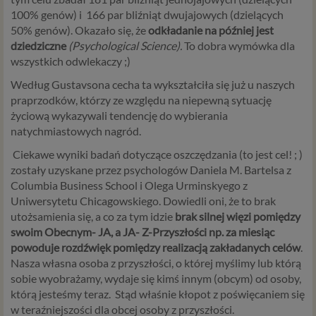
100% genów) i 166 par bliźniąt dwujajowych (dzielących
50% genów). Okazało się, że
odkładanie na później jest
dziedziczne
(Psychological Science).
To dobra wymówka dla
wszystkich odwlekaczy ;)
Według Gustavsona cecha ta wykształciła się już u naszych
praprzodków, którzy ze względu na niepewną sytuację
życiową wykazywali tendencję do wybierania
natychmiastowych nagród.
Ciekawe wyniki badań dotyczące oszczędzania (to jest cel! ; )
zostały uzyskane przez psychologów Daniela M. Bartelsa z
Columbia Business School i Olega Urminskyego z
Uniwersytetu Chicagowskiego. Dowiedli oni, że to brak
utożsamienia się, a co za tym idzie
brak silnej więzi pomiędzy
swoim Obecnym- JA, a JA- Z-Przyszłości np. za miesiąc
powoduje rozdźwięk pomiędzy realizacją zakładanych celów
.
Nasza własna osoba z przyszłości, o której myślimy lub którą
sobie wyobrażamy, wydaje się kimś innym (obcym) od osoby,
którą jesteśmy teraz. Stąd właśnie kłopot z poświęcaniem się
w teraźniejszości dla obcej osoby z przyszłości.