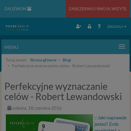
ZADZWOŃ
ZAREZERWUJ SWOJĄ WIZYTĘ
ZALOGUJ
MENU
Men
Tutaj jesteś:
Strona główna
Blog
Perfekcyjne wyznaczanie celów - Robert Lewandowski
Perfekcyjne wyznaczanie
celów - Robert Lewandowski
sobota, 18 czerwca 2016
:: Jaki naprawde
jesteś? Zrób
psychotest >