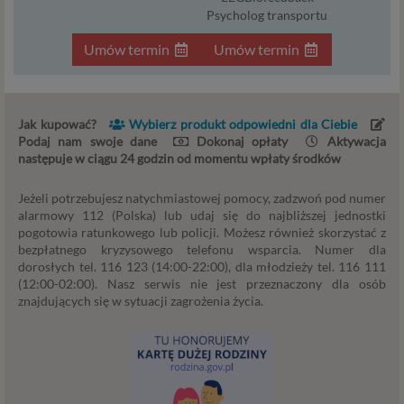
wyłącznie w przypadku posiadania przez nas lub inny
Psycholog transportu
podmiot przetwarzający dane jednej z dopuszczonych
przez RODO podstaw prawnych i wyłącznie w celu
Umów termin
Umów termin
dostosowanym do danej podstawy, zgodnie z opisem
powyżej. Twoje dane przetwarzane będą do czasu
istnienia podstawy do ich przetwarzania – czyli w
Jak kupować?
Wybierz produkt odpowiedni dla Ciebie
przypadku udzielenia zgody do momentu jej cofnięcia,
Podaj nam swoje dane
Dokonaj opłaty
Aktywacja
ograniczenia lub innych działań z Twojej strony
następuje w ciągu 24 godzin od momentu wpłaty środków
ograniczających tę zgodę, w przypadku niezbędności
danych do wykonania umowy – przez czas jej
Jeżeli potrzebujesz natychmiastowej pomocy, zadzwoń pod numer
wykonywania, a w przypadku, gdy podstawą
alarmowy 112 (Polska) lub udaj się do najbliższej jednostki
przetwarzania danych jest uzasadniony interes
pogotowia ratunkowego lub policji. Możesz również skorzystać z
administratora – do czasu istnienia tego uzasadnionego
bezpłatnego kryzysowego telefonu wsparcia. Numer dla
interesu.
dorosłych tel. 116 123 (14:00-22:00), dla młodzieży tel. 116 111
(12:00-02:00). Nasz serwis nie jest przeznaczony dla osób
znajdujących się w sytuacji zagrożenia życia.
Administratorzy
Administratorami Twoich danych osobowych Psychology
Consulting Aneta Styńska właściciel serwisu
internetowego Psychorada.pl. Pełne dane administratora
możesz sprawdzić wchodząc na podstrone Kontakt.