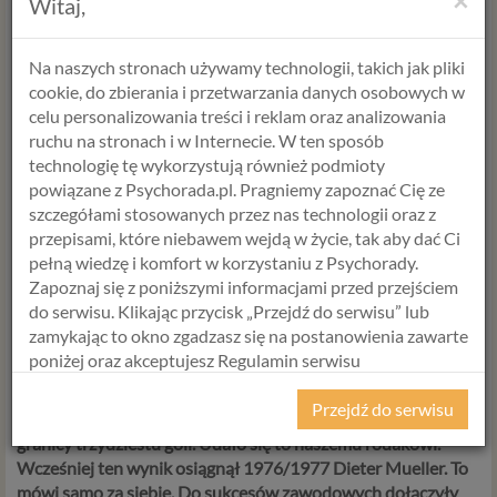
×
Witaj,
będzie dla ciebie istotny zrealizujesz go
.
Na naszych stronach używamy technologii, takich jak pliki
cookie, do zbierania i przetwarzania danych osobowych w
Być jak... Robert Lewandowski
celu personalizowania treści i reklam oraz analizowania
ruchu na stronach i w Internecie. W ten sposób
Jeśli brakuje ci idealnego wzorca polecamy naszego mistrza,
technologię tę wykorzystują również podmioty
który do perfekcji opanował umiejętność wyznaczania celów
powiązane z Psychorada.pl. Pragniemy zapoznać Cię ze
krótko i długookresowych. To oczywiście
Robert
szczegółami stosowanych przez nas technologii oraz z
Lewandowski
. To 28-letni piłkarz, który krok po kroku
przepisami, które niebawem wejdą w życie, tak aby dać Ci
modelowo wspiął się na absolutny top europejskiej piłki -
pełną wiedzę i komfort w korzystaniu z Psychorady.
począwszy od Znicza Pruszków, przez Lecha Poznań,
Zapoznaj się z poniższymi informacjami przed przejściem
Borussia Dortmund i Bayern Monachium. Modelowy
do serwisu. Klikając przycisk „Przejdź do serwisu” lub
przykład na to, jak można a nawet powinno się świadomie
zamykając to okno zgadzasz się na postanowienia zawarte
kierować własną karierą, by osiągnąć to czego się pragnie.
poniżej oraz akceptujesz Regulamin serwisu
Sukcesy tego sezonu to korona Króla Strzelców i 30 bramek
Psychorada.pl i Politykę Prywatności.
na koncie.
Przez prawie czterdzieści lat żaden zawodnik w
Przejdź do serwisu
rozgrywkach Bundesligi nie zdołał przekroczyć magicznej
RODO
granicy trzydziestu goli. Udało się to naszemu rodakowi.
Wcześniej ten wynik osiągnął 1976/1977 Dieter Mueller. To
Z dniem 25 maja 2018 r. rozpoczyna obowiązywanie
mówi samo za siebie. Do sukcesów zawodowych dołączyły
Rozporządzenie Parlamentu Europejskiego i Rady (UE)