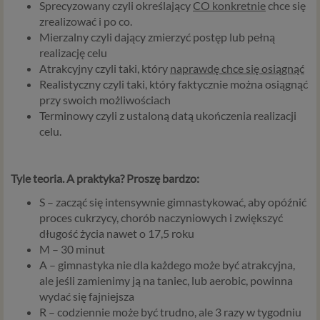
Sprecyzowany czyli określający
CO konkretnie
chce się
zrealizować i po co.
Mierzalny czyli dający zmierzyć postęp lub pełną
realizację celu
Atrakcyjny czyli taki, który
naprawdę chce się osiągnąć
Realistyczny czyli taki, który faktycznie można osiągnąć
przy swoich możliwościach
Terminowy czyli z ustaloną datą ukończenia realizacji
celu.
Tyle teoria. A praktyka? Proszę bardzo:
S – zacząć się intensywnie gimnastykować, aby opóźnić
proces cukrzycy, chorób naczyniowych i zwiększyć
długość życia nawet o 17,5 roku
M – 30 minut
A – gimnastyka nie dla każdego może być atrakcyjna,
ale jeśli zamienimy ją na taniec, lub aerobic, powinna
wydać się fajniejsza
R – codziennie może być trudno, ale 3 razy w tygodniu