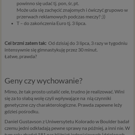
powinno się udać tj. pon, śr, pt.
Może uda się zachęcić znajomych i ćwiczyć grupowo w
przerwach reklamowych podczas meczy? ;))
T – do zakończenia Euro tj. 3 lipca.
Cel brzmi zatem tak:
Od dzisiaj do 3 lipca, 3 razy w tygodniu
intensywnie się gimnastykuję przez 30 minut.
Łatwe, prawda?
Geny czy wychowanie?
Mimo, że tak prosto ustalić cele, trudno je realizować. Wini
się za to słabą wolę czyli wpływające na nią czynniki
genetyczne czy charakterologiczne. Prawda zapewne leży
gdzieś pośrodku.
Daniel Gustavson z Uniwersytetu Kolorado w Boulder badał
czemu jedni odkładają pewne sprawy na później, a inni nie. W
tym celu zbadał 181 par bliźniąt jednojajowych (dzielących