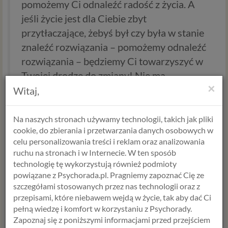
pomożemy Ci odnaleźć radość z życia. A
jeśli życie jest dla Ciebie zbyt
przytłaczające, żebyś był czy była w stanie
znaleźć rozwiązania – pomożemy odnaleźć
rozwiązania – będziemy Ci towarzyszyć w
Twojej drodze do zmiany! Nie ma
×
znaczenia czego zmiana ma dotyczyć…
Witaj,
Ucichły już fajerwerki, głosy z
życzeniami… Teraz już każdy został sam ze
Na naszych stronach używamy technologii, takich jak pliki
cookie, do zbierania i przetwarzania danych osobowych w
swoimi przemyśleniami… Jakie są Twoje?
celu personalizowania treści i reklam oraz analizowania
Z czym kończysz ubiegły rok? My z
ruchu na stronach i w Internecie. W ten sposób
nadzieją, że pomożemy jeszcze większej
technologię tę wykorzystują również podmioty
liczbie osób. A TY?
powiązane z Psychorada.pl. Pragniemy zapoznać Cię ze
szczegółami stosowanych przez nas technologii oraz z
przepisami, które niebawem wejdą w życie, tak aby dać Ci
Alicja Krawczyk
pełną wiedzę i komfort w korzystaniu z Psychorady.
Zapoznaj się z poniższymi informacjami przed przejściem
psycholog >