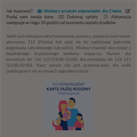
z prawnie uzasadnionych interesów realizowanych
przez administratora lub przez stronę trzecią. Ta
Jak kupować?
Wybierz produkt odpowiedni dla Ciebie
podstawa przetwarzania danych dotyczy
Podaj nam swoje dane
Dokonaj opłaty
Aktywacja
przypadków, gdy ich przetwarzanie jest
następuje w ciągu 24 godzin od momentu wpłaty środków
uzasadnione z uwagi na nasze usprawiedliwione
potrzeby, co obejmuje między innymi konieczność
Jeżeli potrzebujesz natychmiastowej pomocy, zadzwoń pod numer
zapewnienia bezpieczeństwa usługi (np.
alarmowy 112 (Polska) lub udaj się do najbliższej jednostki
pogotowia ratunkowego lub policji. Możesz również skorzystać z
sprawdzenie, czy do Twojego konta nie loguje się
bezpłatnego kryzysowego telefonu wsparcia. Numer dla
nieuprawniona osoba), dokonanie pomiarów
dorosłych tel. 116 123 (14:00-22:00), dla młodzieży tel. 116 111
statystycznych, ulepszania naszych usług i
(12:00-02:00). Nasz serwis nie jest przeznaczony dla osób
dopasowania ich do potrzeb i wygody
znajdujących się w sytuacji zagrożenia życia.
użytkowników (np. personalizowanie treści w
usługach) jak również prowadzenie marketingu i
promocji własnych usług administratora
Psychorada.pl w serwisie administratora (np. jeśli
interesujesz się psychologią dziecka i oglądasz
materiały na ten temat w Psychorada.pl to możemy
Ci wyświetlić reklamę na podobny temat).
Twoja dobrowolna zgoda. Aby móc pokazać
interesujące Cię oferty reklamowe (np. produktu lub
usługi, których możesz potrzebować) reklamodawcy