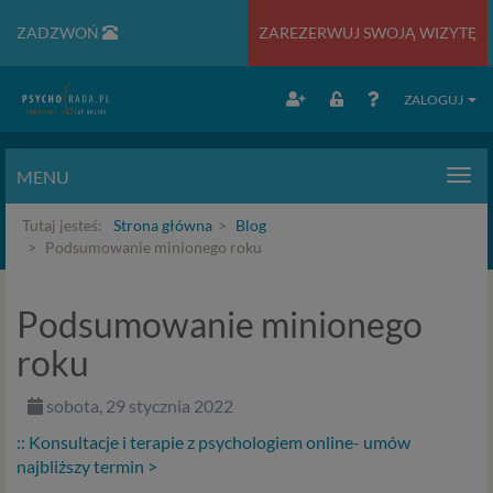
ZADZWOŃ
ZAREZERWUJ SWOJĄ WIZYTĘ
ZALOGUJ
MENU
Men
Tutaj jesteś:
Strona główna
Blog
Podsumowanie minionego roku
Podsumowanie minionego
roku
sobota, 29 stycznia 2022
:: Konsultacje i terapie z psychologiem online- umów
najbliższy termin >