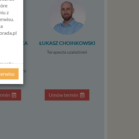
tóre
iu z
erwisu.
na
orada.pl
ERCZEWSKA
ŁUKASZ CHOINKOWSKI
olog
Terapeuta uzależnień
umatolog
amentu
nkolog
ochrony
ci i młodzieży
serwisu
ta par
ie
uzależnień
WE
ycznym
rmin
Umów termin
ystanie z
l. W tej
aja
tanie,