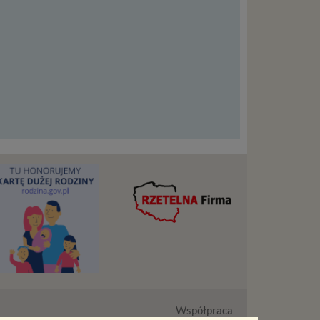
liwej do
wisu
osobowe
local
szych
ług.
ewiduje
:
j jesteś
cje na
owę o
Współpraca