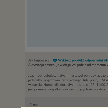
nie zajmi
Czym s
Dane oso
zidentyf
takimi d
konsulta
mogą być
storage)
stronach
Jak kupować?
Wybierz produkt odpowiedni dla
Aktywacja następuje w ciągu 24 godzin od momentu
Podsta
Przetwa
Jeżeli potrzebujesz natychmiastowej pomocy, zadzwo
kilka ro
jednostki pogotowia ratunkowego lub policji. Mo
przypadk
wsparcia. Numer dla dorosłych tel. 116 123 (14:00-22
jest przeznaczony dla osób znajdujących się w sytuacji
Ni
st
st
O nas