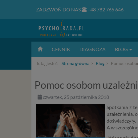
ZADZWOŃ DO NAS
+48 782 765 646
CENNIK
DIAGNOZA
BLOG
Tutaj jesteś:
Strona główna
Blog
Pomoc osobom
Pomoc osobom uzależn
czwartek, 25 października 2018
Spotkania z t
uzależnienia, 
doświadczyły.
A w szczególno
które dążą do 