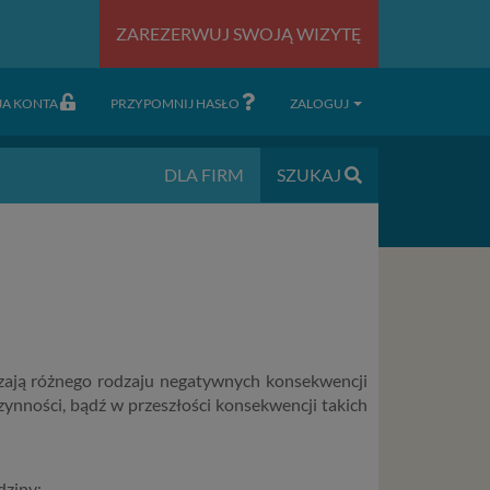
ZAREZERWUJ SWOJĄ WIZYTĘ
JA KONTA
PRZYPOMNIJ HASŁO
ZALOGUJ
DLA FIRM
SZUKAJ
czają różnego rodzaju negatywnych konsekwencji
czynności, bądź w przeszłości konsekwencji takich
dziny;