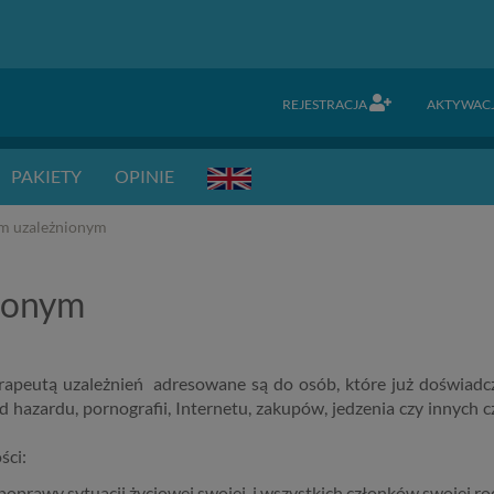
REJESTRACJA
AKTYWAC
PAKIETY
OPINIE
 uzależnionym
ionym
erapeutą uzależnień adresowane są do osób, które już doświad
od hazardu, pornografii, Internetu, zakupów, jedzenia czy innych 
ści:
poprawy sytuacji życiowej swojej i wszystkich członków swojej ro