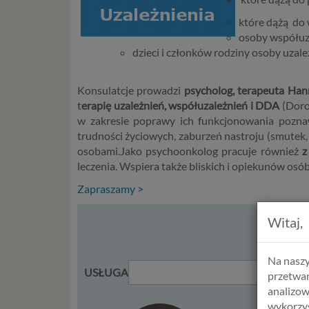
które dążą do 
osoby współuz
dzieci i członków rodziny osoby uzale
Konsulatcje prowadzi
psycholog, terapeuta Ha
t
erapię uzależnień, współuzależnień i DDA
(Doro
w zakresie poprawy ich funkcjonowania poznaw
trudności życiowych, zaburzeń nastroju (smutek, 
osobami.Jako psychoonkolog pracuje również
z
leczenia. Wspiera także bliskich i opiekunów osób
Zapraszamy >
Witaj,
WY
Na naszy
USŁUGA
przetwar
analizow
wykorzys