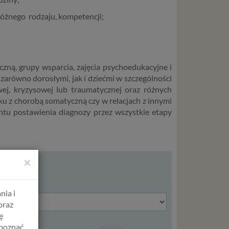
różnego rodzaju, kompetencji;
iczną, grupy wsparcia, zajęcia psychoedukacyjne i
zarówno dorosłymi, jak i dziećmi
w szczególności
wej, kryzysowej lub traumatycznej oraz
różnych
ązku z chorobą somatyczną czy w
relacjach z innymi
u postawienia diagnozy przez wszystkie etapy
×
MIN
nia i
oraz
ę
apoznać