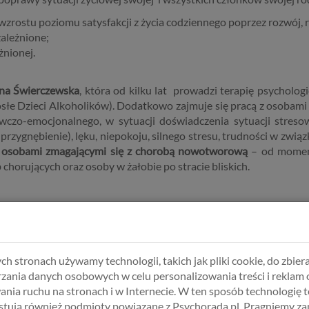
wzrostu poziomu satysfakcji z życia codziennego poprzez rozwój, 
ależnione;
żnionej.
nna Świerczewska
, która od kilku lat prowadzi terapię psycholog
słe Dzieci Alkoholików). Dodatkowo zajmuje się pracą z osobami 
czo-emocjonalnego, w sytuacji doświadczenia sytuacji streso
przygnębienie), lęku, niepokoju, silnego stresu, trudności w zwi
 osobami zmagającymi się z chorobą nowotworową
– od moment
 chorujących oraz osoby w żałobie po stracie bliskich.
BIERZ USŁUGĘ, SPECJALISTĘ I TER
ch stronach używamy technologii, takich jak pliki cookie, do zbiera
zania danych osobowych w celu personalizowania treści i reklam 
ania ruchu na stronach i w Internecie. W ten sposób technologię t
tują również podmioty powiązane z Psychorada.pl. Pragniemy z