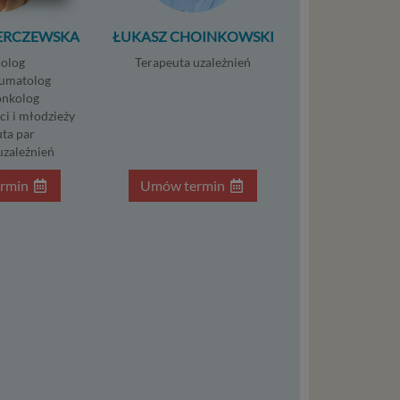
ycznym
ERCZEWSKA
ŁUKASZ CHOINKOWSKI
olog
Terapeuta uzależnień
ystanie z
umatolog
l. W tej
nkolog
ci i młodzieży
ta par
aja
uzależnień
tanie,
rmin
Umów termin
liwej do
wisu
osobowe
local
szych
ług.