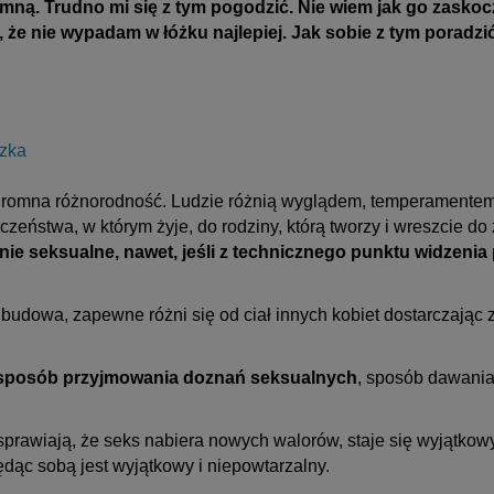
 mną. Trudno mi się z tym pogodzić. Nie wiem jak go zasko
 że nie wypadam w łóżku najlepiej. Jak sobie z tym poradzi
zka
ogromna różnorodność. Ludzie różnią wyglądem, temperamentem,
czeństwa, w którym żyje, do rodziny, którą tworzy i wreszcie do
ie seksualne, nawet, jeśli z technicznego punktu widzenia 
a, budowa, zapewne różni się od ciał innych kobiet dostarczaj
e o sposób przyjmowania doznań seksualnych
, sposób dawania 
sprawiają, że seks nabiera nowych walorów, staje się wyjątko
dąc sobą jest wyjątkowy i niepowtarzalny.