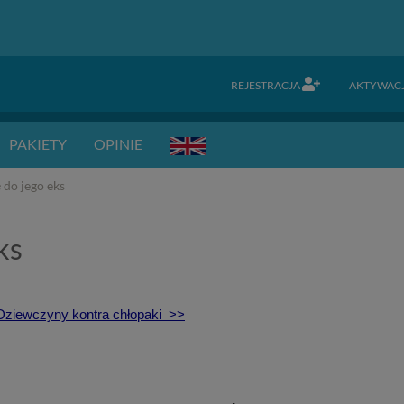
REJESTRACJA
AKTYWAC
PAKIETY
OPINIE
 do jego eks
ks
 Dziewczyny kontra chłopaki >>