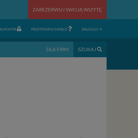
ZAREZERWUJ SWOJĄ WIZYTĘ
JA KONTA
PRZYPOMNIJ HASŁO
ZALOGUJ
DLA FIRM
SZUKAJ