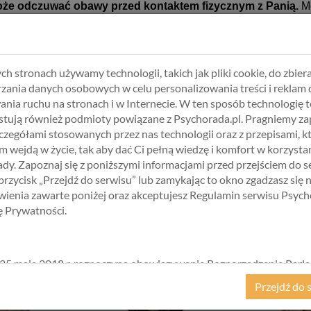
może odczuwać obawy przed kontaktem fizycznym z Panią.
Mo
abytymi umiejętnościami.
ch stronach używamy technologii, takich jak pliki cookie, do zbiera
zania danych osobowych w celu personalizowania treści i reklam 
ania ruchu na stronach i w Internecie. W ten sposób technologię t
|
Internetowy Program Zmiany Osobistej
tują również podmioty powiązane z Psychorada.pl. Pragniemy z
zczegółami stosowanych przez nas technologii oraz z przepisami, k
 wejdą w życie, tak aby dać Ci pełną wiedzę i komfort w korzystan
dy. Zapoznaj się z poniższymi informacjami przed przejściem do s
BIERZ USŁUGĘ, SPECJALISTĘ I TER
 przycisk „Przejdź do serwisu” lub zamykając to okno zgadzasz się 
ienia zawarte poniżej oraz akceptujesz Regulamin serwisu Psych
kę Prywatności.
25 maja 2018 r. rozpoczyna obowiązywanie Rozporządzenie Parl
kiego i Rady (UE) 2016/679 z dnia 27 kwietnia 2016 r. w sprawie 
Przejdź do 
ycznych w związku z przetwarzaniem danych osobowych i w spraw
ego przepływu takich danych oraz uchylenia dyrektywy 95/46/