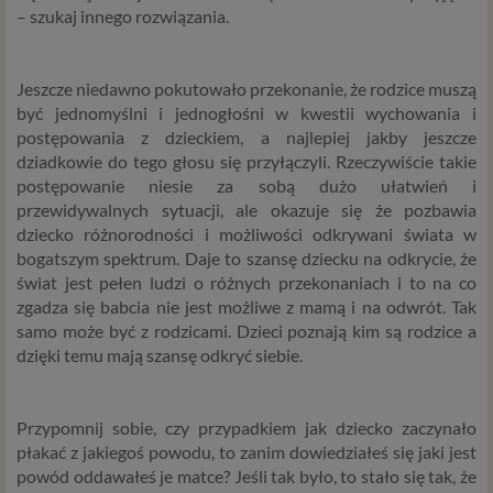
– szukaj innego rozwiązania.
Jeszcze niedawno pokutowało przekonanie, że rodzice muszą
być jednomyślni i jednogłośni w kwestii wychowania i
postępowania z dzieckiem, a najlepiej jakby jeszcze
dziadkowie do tego głosu się przyłączyli. Rzeczywiście takie
postępowanie niesie za sobą dużo ułatwień i
przewidywalnych sytuacji, ale okazuje się że pozbawia
dziecko różnorodności i możliwości odkrywani świata w
bogatszym spektrum. Daje to szansę dziecku na odkrycie, że
świat jest pełen ludzi o różnych przekonaniach i to na co
zgadza się babcia nie jest możliwe z mamą i na odwrót. Tak
samo może być z rodzicami. Dzieci poznają kim są rodzice a
dzięki temu mają szansę odkryć siebie.
Przypomnij sobie, czy przypadkiem jak dziecko zaczynało
płakać z jakiegoś powodu, to zanim dowiedziałeś się jaki jest
powód oddawałeś je matce? Jeśli tak było, to stało się tak, że