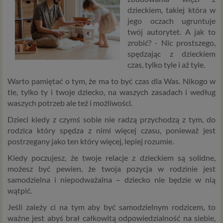
dzieckiem, takiej która w
jego oczach ugruntuje
twój autorytet. A jak to
zrobić? - Nic prostszego,
spędzając z dzieckiem
czas, tylko tyle i aż tyle.
Warto pamiętać o tym, że ma to być czas dla Was. Nikogo w
tle, tylko ty i twoje dziecko, na waszych zasadach i według
waszych potrzeb ale też i możliwości.
Dzieci kiedy z czymś sobie nie radzą przychodzą z tym, do
rodzica który spędza z nimi więcej czasu, ponieważ jest
postrzegany jako ten który więcej, lepiej rozumie.
Kiedy poczujesz, że twoje relacje z dzieckiem są solidne,
możesz być pewien, że twoja pozycja w rodzinie jest
samodzielna i niepodważalna – dziecko nie będzie w nią
wątpić.
Jeśli zależy ci na tym aby być samodzielnym rodzicem, to
ważne jest abyś brał całkowitą odpowiedzialność na siebie,