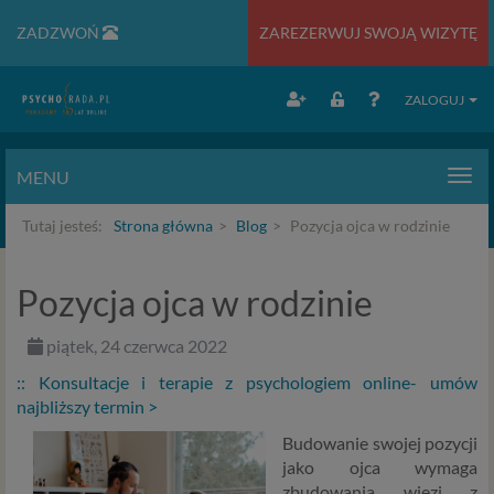
ZADZWOŃ
ZAREZERWUJ SWOJĄ WIZYTĘ
ZALOGUJ
MENU
Men
Tutaj jesteś:
Strona główna
Blog
Pozycja ojca w rodzinie
Pozycja ojca w rodzinie
piątek, 24 czerwca 2022
:: Konsultacje i terapie z psychologiem online- umów
najbliższy termin >
Budowanie swojej pozycji
jako ojca wymaga
zbudowania więzi z