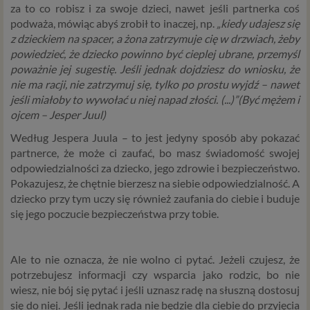
za to co robisz i za swoje dzieci, nawet jeśli partnerka coś
podważa, mówiąc abyś zrobił to inaczej, np.
„kiedy udajesz się
z dzieckiem na spacer, a żona zatrzymuje cię w drzwiach, żeby
powiedzieć, że dziecko powinno być cieplej ubrane, przemyśl
poważnie jej sugestię. Jeśli jednak dojdziesz do wniosku, że
nie ma racji, nie zatrzymuj się, tylko po prostu wyjdź – nawet
jeśli miałoby to wywołać u niej napad złości. (...)”(Być mężem i
ojcem – Jesper Juul)
Według Jespera Juula – to jest jedyny sposób aby pokazać
partnerce, że może ci zaufać, bo masz świadomość swojej
odpowiedzialności za dziecko, jego zdrowie i bezpieczeństwo.
Pokazujesz, że chętnie bierzesz na siebie odpowiedzialność. A
dziecko przy tym uczy się również zaufania do ciebie i buduje
się jego poczucie bezpieczeństwa przy tobie.
Ale to nie oznacza, że nie wolno ci pytać. Jeżeli czujesz, że
potrzebujesz informacji czy wsparcia jako rodzic, bo nie
wiesz, nie bój się pytać i jeśli uznasz radę na słuszną dostosuj
się do niej. Jeśli jednak rada nie będzie dla ciebie do przyjęcia