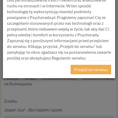
zauważy to również. Odzyska czas, który będzie mogła
ruchu na stronach i w Internecie. W ten sposób
poświęcić na swoje aktywności, a ty staniesz się przywódcą w
technologię tę wykorzystują również podmioty
rodzinie. Oczywiście nie stanie się to z dnia na dzień, to
powiązane z Psychorada.pl. Pragniemy zapoznać Cię ze
proces. Ale nie poddawaj się i bądź konsekwentny, nawet jeśli
szczegółami stosowanych przez nas technologii oraz z
wszyscy będą protestować. Ostatecznie dzięki temu
przepisami, które niebawem wejdą w życie, tak aby dać Ci
wszystko wróci do normy i poprawią się relacje w rodzinie.
pełną wiedzę i komfort w korzystaniu z Psychorady.
Zapoznaj się z poniższymi informacjami przed przejściem
do serwisu. Klikając przycisk „Przejdź do serwisu” lub
zamykając to okno zgadzasz się na postanowienia zawarte
poniżej oraz akceptujesz Regulamin serwisu
Alicja Krawc
zyk
Psychorada.pl i Politykę Prywatności.
Psycholog
Przejdź do serwisu
RODO
Patktyk Terapii Krótkoterminowej Skoncentrowanej
na Rozwiązaniu
Z dniem 25 maja 2018 r. rozpoczyna obowiązywanie
Rozporządzenie Parlamentu Europejskiego i Rady (UE)
2016/679 z dnia 27 kwietnia 2016 r. w sprawie ochrony
Źródło:
osób fizycznych w związku z przetwarzaniem danych
osobowych i w sprawie swobodnego przepływu takich
Jesper Juul – Być mężem i ojcem
danych oraz uchylenia dyrektywy 95/46/WE (określane