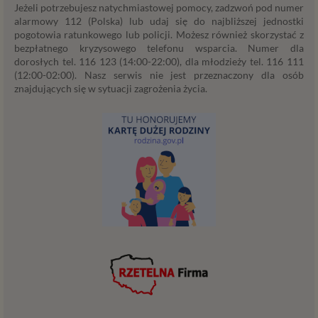
Jeżeli potrzebujesz natychmiastowej pomocy, zadzwoń pod numer
promocji własnych usług administratora
alarmowy 112 (Polska) lub udaj się do najbliższej jednostki
Psychorada.pl w serwisie administratora (np. jeśli
pogotowia ratunkowego lub policji. Możesz również skorzystać z
interesujesz się psychologią dziecka i oglądasz
bezpłatnego kryzysowego telefonu wsparcia. Numer dla
materiały na ten temat w Psychorada.pl to możemy
dorosłych tel. 116 123 (14:00-22:00), dla młodzieży tel. 116 111
Ci wyświetlić reklamę na podobny temat).
(12:00-02:00). Nasz serwis nie jest przeznaczony dla osób
Twoja dobrowolna zgoda. Aby móc pokazać
znajdujących się w sytuacji zagrożenia życia.
interesujące Cię oferty reklamowe (np. produktu lub
usługi, których możesz potrzebować) reklamodawcy
i ich przedstawiciele muszą mieć możliwość
przetwarzania Twoich danych. Udzielenie takiej
zgody jest całkowicie dobrowolne, i jeśli nie chcesz,
nie musisz jej udzielać. Dzięki naszemu rozwiązaniu
masz również możliwość ograniczenia zakresu lub
zmiany zgody w dowolnym momencie.
Twoje dane, w ramach naszych usług, przetwarzane będą
wyłącznie w przypadku posiadania przez nas lub inny
podmiot przetwarzający dane jednej z dopuszczonych
przez RODO podstaw prawnych i wyłącznie w celu
dostosowanym do danej podstawy, zgodnie z opisem
powyżej. Twoje dane przetwarzane będą do czasu