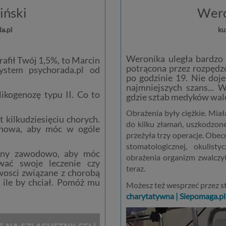
iński
Wero
a.pl
ku
Weronika uległa bardzo 
rafił Twój 1,5%, to Marcin
potrącona przez rozpęd
ystem psychorada.pl od
po godzinie 19. Nie doje
najmniejszych szans... W
ikogenozę typu II. Co to
gdzie sztab medyków walczy
Obrażenia były ciężkie. Miał
 kilkudziesięciu chorych.
do kilku złamań, uszkodzone 
uchowa, aby móc w ogóle
przeżyła trzy operacje. Obecn
stomatologicznej, okulist
ywny zawodowo, aby móc
obrażenia organizm zwalczył
wać swoje leczenie czy
teraz.
iwosci związane z chorobą
 ile by chciał. Pomóż mu
Możesz też wesprzeć przez s
charytatywna | Siepomaga.pl