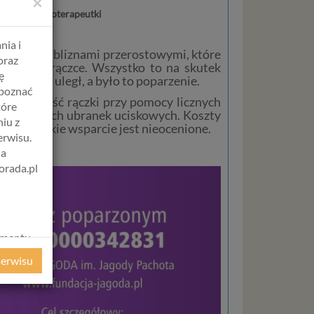
×
naszej psychoterapeutki
nia i
znowcami i bliznami przerostowymi, które
oraz
osnącej rączce. Wszystko to na skutek
ę
 któremu uległ, a było to poparzenie.
apoznać
o sprawność rączki przy pomocy licznych
tóre
cjalistycznych ubranek uciskowych. Koszty
iu z
dlatego takie wsparcie jest nieocenione.
erwisu.
na
orada.pl
amentu
ochrony
serwisu
ie
WE
ycznym