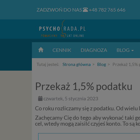
ZADZWOŃ DO NAS
+48 782 765 646
CENNIK
DIAGNOZA
BLOG
Tutaj jesteś:
Strona główna
Blog
Przekaż 1,5% 
Przekaż 1,5% podatku
czwartek, 5 stycznia 2023
Co roku rozliczamy się z podatku. Od wielu 
Zachęcamy Cię do tego aby wykonać taki ges
cel, wtedy mogą zaisilć czyjeś konto. To są 