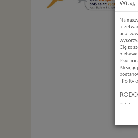
Witaj,
Na naszy
przetwar
analizow
wykorzys
Cię ze s
niebawem
Psychora
Klikając
postanow
i Polity
RODO
Z dniem 
Europejs
osób fiz
swobodn
(określ