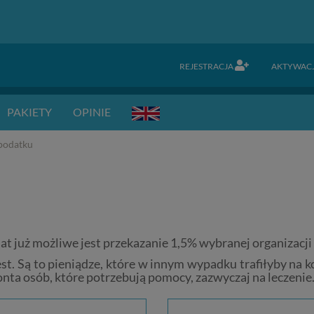
REJESTRACJA
AKTYWAC
PAKIETY
OPINIE
podatku
lat już możliwe jest przekazanie 1,5% wybranej organizacji 
t. Są to pieniądze, które w innym wypadku trafiłyby na k
konta osób, które potrzebują pomocy, zazwyczaj na leczenie