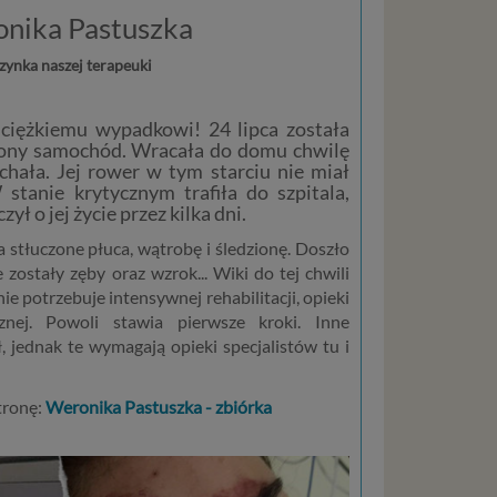
nika Pastuszka
zynka naszej terapeuki
ciężkiemu wypadkowi! 24 lipca została
zony samochód. Wracała do domu chwilę
chała. Jej rower w tym starciu nie miał
 stanie krytycznym trafiła do szpitala,
ł o jej życie przez kilka dni.
a stłuczone płuca, wątrobę i śledzionę. Doszło
zostały zęby oraz wzrok... Wiki do tej chwili
ie potrzebuje intensywnej rehabilitacji, opieki
ycznej. Powoli stawia pierwsze kroki. Inne
, jednak te wymagają opieki specjalistów tu i
tronę:
Weronika Pastuszka - zbiórka