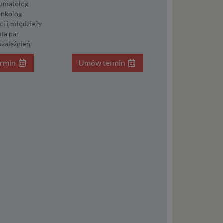
umatolog
nkolog
:
ci i młodzieży
ta par
j jesteś
uzależnień
cje na
owę o
rmin
Umów termin
e
as konto,
ia
z Ciebie
wnić Ci
dnionych
ą. Ta
warzanie
ejmuje
ba),
zowanie
łasnych