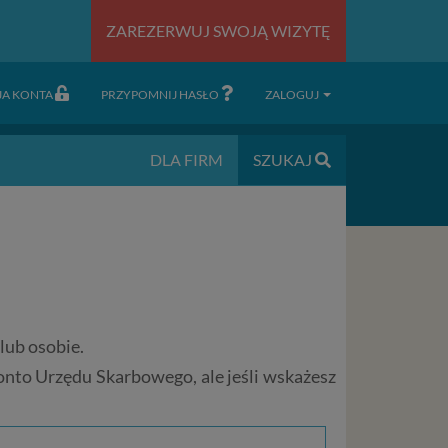
ZAREZERWUJ SWOJĄ WIZYTĘ
JA KONTA
PRZYPOMNIJ HASŁO
ZALOGUJ
DLA FIRM
SZUKAJ
lub osobie.
onto Urzędu Skarbowego, ale jeśli wskażesz
.