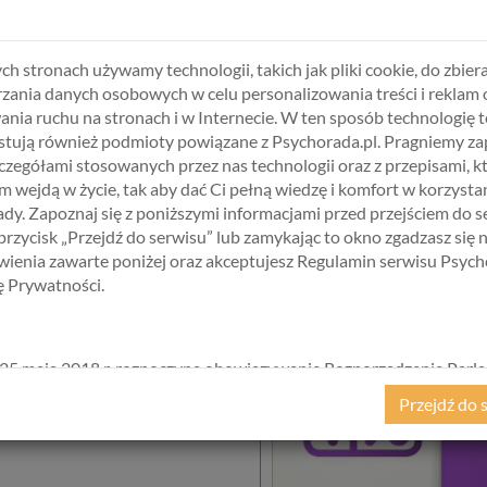
syn 
ch stronach używamy technologii, takich jak pliki cookie, do zbiera
Chłopiec zmaga się z bli
zania danych osobowych w celu personalizowania treści i reklam 
powodują przykurcze w r
ania ruchu na stronach i w Internecie. W ten sposób technologię t
nieszczęśliwego wypadku,
tują również podmioty powiązane z Psychorada.pl. Pragniemy z
Rodzice dzielnie walczą 
zczegółami stosowanych przez nas technologii oraz z przepisami, k
rehabilitacji ale też spa
 wejdą w życie, tak aby dać Ci pełną wiedzę i komfort w korzystan
takiej opieki są ogromne 
dy. Zapoznaj się z poniższymi informacjami przed przejściem do s
 przycisk „Przejdź do serwisu” lub zamykając to okno zgadzasz się 
ienia zawarte poniżej oraz akceptujesz Regulamin serwisu Psych
kę Prywatności.
25 maja 2018 r. rozpoczyna obowiązywanie Rozporządzenie Parl
kiego i Rady (UE) 2016/679 z dnia 27 kwietnia 2016 r. w sprawie 
Przejdź do 
ycznych w związku z przetwarzaniem danych osobowych i w spraw
ego przepływu takich danych oraz uchylenia dyrektywy 95/46/
ane popularnie jako „RODO”). RODO obowiązywać będzie w ident