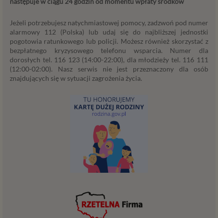
następuje w ciągu 24 godzin od momentu wpłaty środków
przetwarzania Twoich danych. Udzielenie takiej
zgody jest całkowicie dobrowolne, i jeśli nie chcesz,
Jeżeli potrzebujesz natychmiastowej pomocy, zadzwoń pod numer
nie musisz jej udzielać. Dzięki naszemu rozwiązaniu
alarmowy 112 (Polska) lub udaj się do najbliższej jednostki
masz również możliwość ograniczenia zakresu lub
pogotowia ratunkowego lub policji. Możesz również skorzystać z
zmiany zgody w dowolnym momencie.
bezpłatnego kryzysowego telefonu wsparcia. Numer dla
dorosłych tel. 116 123 (14:00-22:00), dla młodzieży tel. 116 111
Twoje dane, w ramach naszych usług, przetwarzane będą
(12:00-02:00). Nasz serwis nie jest przeznaczony dla osób
wyłącznie w przypadku posiadania przez nas lub inny
znajdujących się w sytuacji zagrożenia życia.
podmiot przetwarzający dane jednej z dopuszczonych
przez RODO podstaw prawnych i wyłącznie w celu
dostosowanym do danej podstawy, zgodnie z opisem
powyżej. Twoje dane przetwarzane będą do czasu
istnienia podstawy do ich przetwarzania – czyli w
przypadku udzielenia zgody do momentu jej cofnięcia,
ograniczenia lub innych działań z Twojej strony
ograniczających tę zgodę, w przypadku niezbędności
danych do wykonania umowy – przez czas jej
wykonywania, a w przypadku, gdy podstawą
przetwarzania danych jest uzasadniony interes
administratora – do czasu istnienia tego uzasadnionego
interesu.