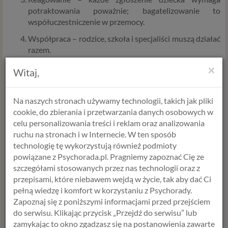
potraktowania poważnie; bagatelizowanie to
współuczestniczenie w przemocy.
Współpraca – rodzice, szkoła i specjaliści muszą działać
razem.
Wsparcie psychologiczne – zarówno dla ofiar, jak i
×
Witaj,
sprawców, którzy często sami mierzą się z deficytami
emocjonalnymi.
Na naszych stronach używamy technologii, takich jak pliki
cookie, do zbierania i przetwarzania danych osobowych w
Rola firmy – Psychorada dla Firm
celu personalizowania treści i reklam oraz analizowania
ruchu na stronach i w Internecie. W ten sposób
W Psychoradzie podkreślamy, że troska o pracownika to
technologię tę wykorzystują również podmioty
także troska o jego rodzinę. Dlatego w ramach programu
powiązane z Psychorada.pl. Pragniemy zapoznać Cię ze
Psychorada dla Firm
:
szczegółami stosowanych przez nas technologii oraz z
prowadzimy warsztaty dla rodziców,
przepisami, które niebawem wejdą w życie, tak aby dać Ci
pełną wiedzę i komfort w korzystaniu z Psychorady.
szkolimy liderów i HR w zakresie rozpoznawania
Zapoznaj się z poniższymi informacjami przed przejściem
sygnałów kryzysu u pracowników,
do serwisu. Klikając przycisk „Przejdź do serwisu” lub
oferujemy indywidualne konsultacje psychologiczne.
zamykając to okno zgadzasz się na postanowienia zawarte