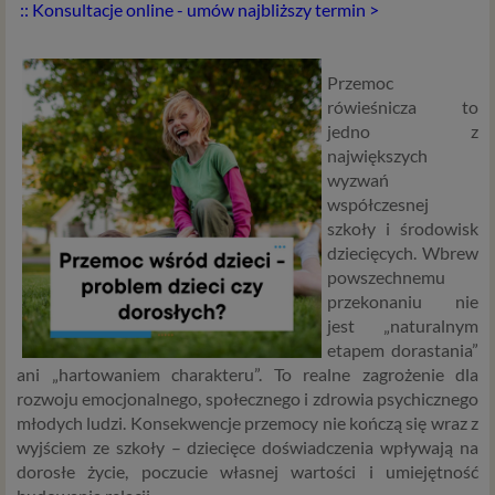
:: Konsultacje online - umów najbliższy termin >
Przemoc
rówieśnicza to
jedno z
największych
wyzwań
współczesnej
szkoły i środowisk
dziecięcych. Wbrew
powszechnemu
przekonaniu nie
jest „naturalnym
etapem dorastania”
ani „hartowaniem charakteru”. To realne zagrożenie dla
rozwoju emocjonalnego, społecznego i zdrowia psychicznego
młodych ludzi. Konsekwencje przemocy nie kończą się wraz z
wyjściem ze szkoły – dziecięce doświadczenia wpływają na
dorosłe życie, poczucie własnej wartości i umiejętność