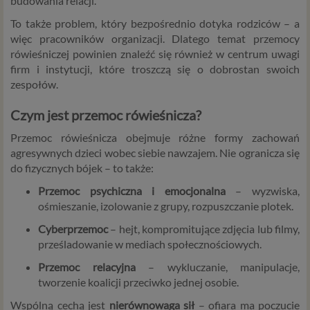
budowania relacji.
To także problem, który bezpośrednio dotyka rodziców – a
więc pracowników organizacji. Dlatego temat przemocy
rówieśniczej powinien znaleźć się również w centrum uwagi
firm i instytucji, które troszczą się o dobrostan swoich
zespołów.
Czym jest przemoc rówieśnicza?
Przemoc rówieśnicza obejmuje różne formy zachowań
agresywnych dzieci wobec siebie nawzajem. Nie ogranicza się
do fizycznych bójek – to także:
Przemoc psychiczna i emocjonalna
– wyzwiska,
ośmieszanie, izolowanie z grupy, rozpuszczanie plotek.
Cyberprzemoc
– hejt, kompromitujące zdjęcia lub filmy,
prześladowanie w mediach społecznościowych.
Przemoc relacyjna
– wykluczanie, manipulacje,
tworzenie koalicji przeciwko jednej osobie.
Wspólną cechą jest
nierównowaga sił
– ofiara ma poczucie