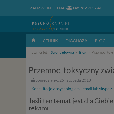
ZADZWOŃ DO NAS
+48 782 765 646
CENNIK
DIAGNOZA
BLOG
Tutaj jesteś:
Strona główna
Blog
Przemoc, toksy
Przemoc, toksyczny zwią
poniedziałek, 26 listopada 2018
:: Konsultacje z psychologiem - email lub skype >
Jeśli ten temat jest dla Cieb
rękami.