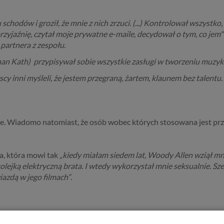
schodów i groził, że mnie z nich zrzuci. (...) Kontrolował wszystk
rzyjaźnię, czytał moje prywatne e-maile, decydował o tym, co jem" 
 partnera z zespołu.
han Kath) przypisywał sobie wszystkie zasługi w tworzeniu muzyki
cy inni myśleli, że jestem przegraną, żartem, klaunem bez talentu
nie. Wiadomo natomiast, że osób wobec których stosowana jest prz
a, która mowi tak
„kiedy miałam siedem lat, Woody Allen wziął mn
kolejką elektryczną brata. I wtedy wykorzystał mnie seksualnie. Sze
iazdą w jego filmach”
.
cy, o nadużyciach, o gwałtach, o sytauacjach, które nie miały pr