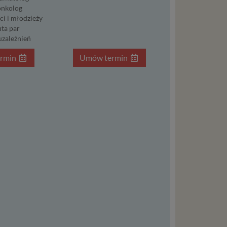
nkolog
ci i młodzieży
ystanie z
ta par
l. W tej
uzależnień
aja
rmin
Umów termin
tanie,
liwej do
wisu
osobowe
local
szych
ług.
ewiduje