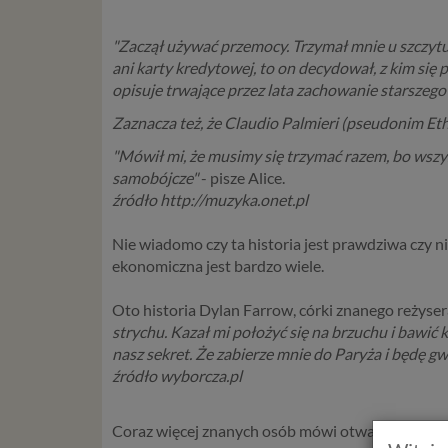
"Zaczął używać przemocy. Trzymał mnie u szczytu 
ani karty kredytowej, to on decydował, z kim się p
opisuje trwające przez lata zachowanie starszego
Zaznacza też, że Claudio Palmieri (pseudonim Et
"Mówił mi, że musimy się trzymać razem, bo wszys
samobójcze"
- pisze Alice.
źródło http://muzyka.onet.pl
Nie wiadomo czy ta historia jest prawdziwa czy 
ekonomiczna jest bardzo wiele.
Oto historia Dylan Farrow, córki znanego reżyser
strychu. Kazał mi położyć się na brzuchu i bawić 
nasz sekret. Że zabierze mnie do Paryża i będę gw
źródło wyborcza.pl
Coraz więcej znanych osób mówi otwarcie o przemo