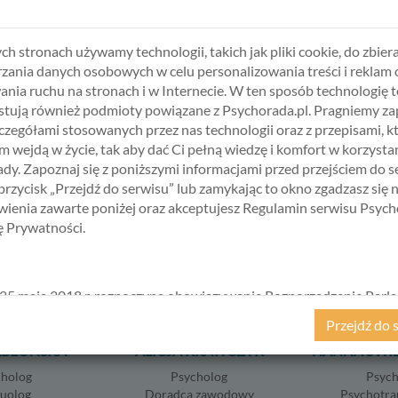
rawach osobistych, możesz jednak zgłosić się po profesjonalną pom
szcza. Pozwól sobie na lepsze życie.
ch stronach używamy technologii, takich jak pliki cookie, do zbiera
zania danych osobowych w celu personalizowania treści i reklam 
ania ruchu na stronach i w Internecie. W ten sposób technologię t
tują również podmioty powiązane z Psychorada.pl. Pragniemy z
BIERZ USŁUGĘ, SPECJALISTĘ I TER
zczegółami stosowanych przez nas technologii oraz z przepisami, k
 wejdą w życie, tak aby dać Ci pełną wiedzę i komfort w korzystan
dy. Zapoznaj się z poniższymi informacjami przed przejściem do s
 przycisk „Przejdź do serwisu” lub zamykając to okno zgadzasz się 
ienia zawarte poniżej oraz akceptujesz Regulamin serwisu Psych
kę Prywatności.
25 maja 2018 r. rozpoczyna obowiązywanie Rozporządzenie Parl
kiego i Rady (UE) 2016/679 z dnia 27 kwietnia 2016 r. w sprawie 
Przejdź do 
ycznych w związku z przetwarzaniem danych osobowych i w spraw
ABŁOŃSKA
ALICJA KRAWCZYK
HANNA ŚWI
ego przepływu takich danych oraz uchylenia dyrektywy 95/46/
ane popularnie jako „RODO”). RODO obowiązywać będzie w ident
cholog
Psycholog
Psych
we wszystkich krajach Unii Europejskiej, a więc także w Polsce i
suolog
Doradca zawodowy
Psychotra