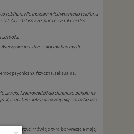
o, co robiłam. Nie mogłam mieć własnego telefonu
- tak Alice Glass z zespołu Crystal Castles
 zespołu.
. Wierzyłam mu. Przez lata miałam myśli
emoc psychiczna, fizyczna, seksualna,
ie za rękę i zaprowadził do ciemnego pokoju na
ptał, że jestem dobrą dziewczynką i że to będzie
awa się zdarzyć. Mówią o tym, bo wreszcie mają
×