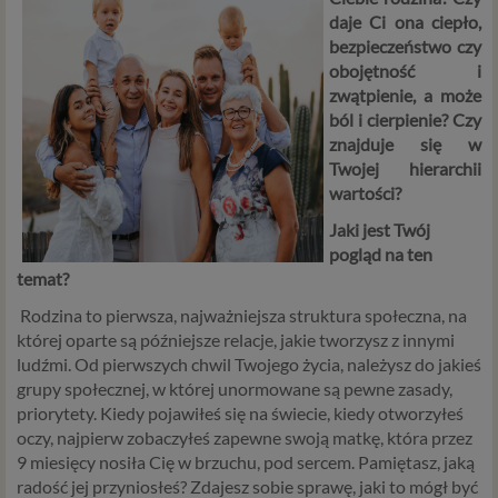
daje Ci ona ciepło,
bezpieczeństwo czy
obojętność i
zwątpienie, a może
ból i cierpienie? Czy
znajduje się w
Twojej hierarchii
wartości?
Jaki jest Twój
pogląd na ten
temat?
Rodzina to pierwsza, najważniejsza struktura społeczna, na
której oparte są późniejsze relacje, jakie tworzysz z innymi
ludźmi. Od pierwszych chwil Twojego życia, należysz do jakieś
grupy społecznej, w której unormowane są pewne zasady,
priorytety. Kiedy pojawiłeś się na świecie, kiedy otworzyłeś
oczy, najpierw zobaczyłeś zapewne swoją matkę, która przez
9 miesięcy nosiła Cię w brzuchu, pod sercem. Pamiętasz, jaką
radość jej przyniosłeś? Zdajesz sobie sprawę, jaki to mógł być