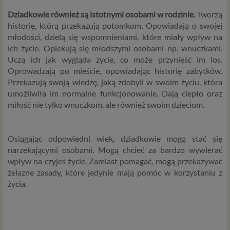
Twoje dane w serwisie konsultacyjnym czy w innej
usłudze oferowanej przez Psychoradę. Dane osobowe
Dziadkowie również są istotnymi osobami w rodzinie.
Tworzą
mogą być zapisywane w plikach cookies lub podobnych
historię, którą przekazują potomkom. Opowiadają o swojej
technologiach (np. local storage) instalowanych przez nas
młodości, dzielą się wspomnieniami, które miały wpływ na
lub naszych Zaufanych Partnerów na naszych stronach i
ich życie. Opiekują się młodszymi osobami np. wnuczkami.
urządzeniach, których używasz podczas korzystania z
Uczą ich jak wygląda życie, co może przynieść im los.
naszych usług.
Oprowadzają po mieście, opowiadając historię zabytków.
Przekazują swoją wiedzę, jaką zdobyli w swoim życiu, która
Podstawa i cel przetwarzania
umożliwiła im normalne funkcjonowanie. Dają ciepło oraz
miłość nie tylko wnuczkom, ale również swoim dzieciom.
Przetwarzanie danych osobowych wymaga podstawy
prawnej. RODO przewiduje kilka rodzajów takich
podstaw prawnych dla przetwarzania danych, a w
Osiągając odpowiedni wiek, dziadkowie mogą stać się
przypadkach korzystania z naszych usług wystąpią, co do
narzekającymi osobami. Mogą chcieć za bardzo wywierać
zasady trzy z nich:
wpływ na czyjeś życie. Zamiast pomagać, mogą przekazywać
Niezbędność przetwarzania do zawarcia lub
żelazne zasady, które jedynie mają pomóc w korzystaniu z
wykonania umowy, której jesteś stroną. Umowa to,
życia.
w naszym przypadku, regulamin serwisu i
informacje na stronach ofertowych danej usługi.
Jeśli zatem zawieramy z Tobą umowę o realizację
danej usługi, to możemy przetwarzać Twoje dane w