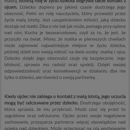
matką,
istotną rolę w życiu dziecka odgrywa także kontakt z
ojcem.
Dziecko dopiero po jakimś czasie dostrzega jego
obecność. Pełni on rolę nauczyciela, który prowadzi przez
życie małą istotę. Jest uzupełnieniem miłości, jaką dziecko
dostaje od matki. Dba o nie tak jak może, pomaga przy opiece
nad nim. Kocha je bezwarunkowo, czyli za to, że jest, że
przyszło na świat. Mimo, że matka w pierwszych chwilach
może zajmować najważniejsze miejsce w życiu dziecka,
później dzieli ono swoją miłość na dwie osoby: matkę i ojca.
Dziecko dzięki jego obecności czuje się bezpiecznie. Jego
bliskość, sprawia mu radość oraz spokój. Dzięki swojej
odpowiedzialność oraz konsekwencji w działaniu dba nie
tylko o dziecko, ale również o swoją partnerkę.
Kiedy ojciec nie zabiega o kontakt z małą istotą, jego uczucia
mogą być odczuwane przez dziecko.
Dostrzega obojętność,
która sprawia, że mu przykrość. Może czuć się przez to
zagubione oraz odrzucone. Ojciec przez swoje negatywne
zachowanie, przysparza partnerce więcej obowiązków nad
opieką nad dzieckiem. Może przerzucać na nią wychowanie