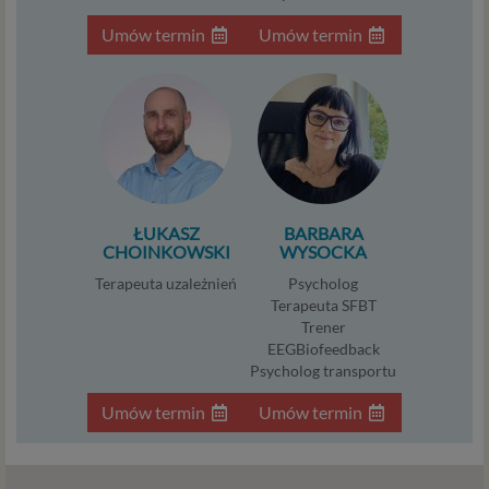
dostosowanym do danej podstawy, zgodnie z opisem
Umów termin
Umów termin
powyżej. Twoje dane przetwarzane będą do czasu
istnienia podstawy do ich przetwarzania – czyli w
przypadku udzielenia zgody do momentu jej cofnięcia,
ograniczenia lub innych działań z Twojej strony
ograniczających tę zgodę, w przypadku niezbędności
danych do wykonania umowy – przez czas jej
wykonywania, a w przypadku, gdy podstawą
przetwarzania danych jest uzasadniony interes
administratora – do czasu istnienia tego uzasadnionego
ŁUKASZ
BARBARA
CHOINKOWSKI
WYSOCKA
interesu.
Terapeuta uzależnień
Psycholog
Administratorzy
Terapeuta SFBT
Trener
Administratorami Twoich danych osobowych Psychology
EEGBiofeedback
Consulting Aneta Styńska właściciel serwisu
Psycholog transportu
internetowego Psychorada.pl. Pełne dane administratora
możesz sprawdzić wchodząc na podstrone Kontakt.
Umów termin
Umów termin
Znajdziesz tam również informację o naszych Zaufanych
Partnerach, czyli firmach i innych podmiotów, z którymi
współpracujemy głównie w zakresie administracyjnym,