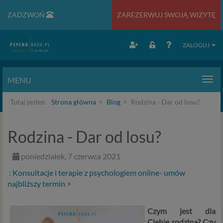
ZADZWOŃ
ZAREZERWUJ SWOJĄ WIZYTĘ
ZALOGUJ
MENU
Men
Tutaj jesteś:
Strona główna
Blog
Rodzina - Dar od losu?
Rodzina - Dar od losu?
poniedziałek, 7 czerwca 2021
: Konsultacje i terapie z psychologiem online- umów
najbliższy termin >
Czym jest dla
Ciebie rodzina? Czy