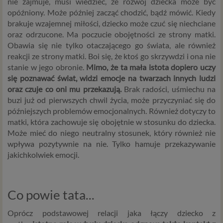
nie zajmuje, musi wiedzieć, że rozwój dziecka może być
opóźniony. Może później zacząć chodzić, bądź mówić. Kiedy
brakuje wzajemnej miłości, dziecko może czuć się niechciane
oraz odrzucone. Ma poczucie obojętności ze strony matki.
Obawia się nie tylko otaczającego go świata, ale również
reakcji ze strony matki. Boi się, że ktoś go skrzywdzi i ona nie
stanie w jego obronie.
Mimo, że ta mała istota dopiero uczy
się poznawać świat, widzi emocje na twarzach innych ludzi
oraz czuje co oni mu przekazują.
Brak radości, uśmiechu na
buzi już od pierwszych chwil życia, może przyczyniać się do
późniejszych problemów emocjonalnych. Również dotyczy to
matki, która zachowuje się obojętnie w stosunku do dziecka.
Może mieć do niego neutralny stosunek, który również nie
wpływa pozytywnie na nie. Tylko hamuje przekazywanie
jakichkolwiek emocji.
Co powie tata...
Oprócz podstawowej relacji jaka łączy dziecko z