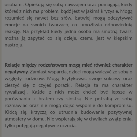
osobowych i w sprawie swobodnego przepływu takich
osobami. Opiekują się sobą nawzajem oraz pomagają, kiedy
danych oraz uchylenia dyrektywy 95/46/WE (określane
któreś z nich ma problem, bądź jest w jakimś kryzysie. Mogą
popularnie jako „RODO”). RODO obowiązywać będzie w
rozumieć się nawet bez słów. Łatwiej mogą odczytywać
identycznym zakresie we wszystkich krajach Unii
emocje na swoich twarzach, co umożliwia odpowiednią
Europejskiej, a więc także w Polsce i wprowadza szereg
reakcję. Na przykład kiedy jedna osoba ma smutną twarz,
zmian w zasadach regulujących przetwarzanie danych
można ją zapytać co się dzieje, czemu jest w kiepskim
osobowych, które będą miały wpływ na wiele dziedzin
nastroju.
życia, w tym na korzystanie z usług internetowych, takich
jak między innymi usługi serwisu Psychorada.pl. W tej
informacji przedstawiamy skrót najważniejszych
Relacje między rodzeństwem mogą mieć również charakter
zagadnień dotyczących przetwarzania Twoich danych
negatywny.
Zamiast wsparcia, dzieci mogą walczyć ze sobą o
osobowych, jakie może mieć miejsce po 25 maja 2018 r. w
względy rodziców. Mogą krytykować swoje sukcesy oraz
związku z korzystaniem z naszych usług. Prosimy Cię o jej
cieszyć się z czyjeś porażki. Relacja ta ma charakter
przeczytanie, nie zajmie to więcej niż kilka minut.
rywalizacji. Każde z nich może chcieć być lepsze w
porównaniu z bratem czy siostrą. Nie potrafią ze sobą
Czym są dane osobowe
rozmawiać oraz nie mogą dojść wspólnie do kompromisu.
Dane osobowe to, zgodnie z RODO, informacje o
Kłócą się, krzyczą co utrudnia budowanie pozytywnej
zidentyfikowanej lub możliwej do zidentyfikowania
atmosfery w domu. Nie wspierają się w chwilach zwątpienia,
osobie fizycznej. W przypadku korzystania z naszego
tylko potęgują negatywne uczucia.
serwisu takimi danymi są np. adres e-mail, adres IP lub