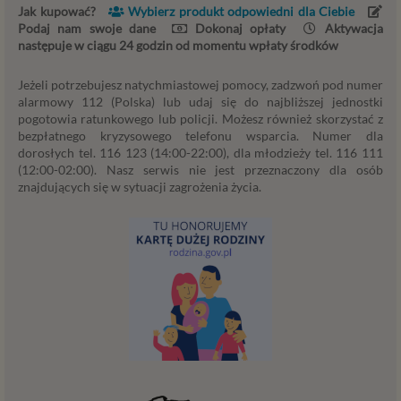
Jak kupować?
Wybierz produkt odpowiedni dla Ciebie
technologicznym koniecznym do prowadzenia serwisu i
Podaj nam swoje dane
Dokonaj opłaty
Aktywacja
marketingowym.
następuje w ciągu 24 godzin od momentu wpłaty środków
Przekazywanie danych
Jeżeli potrzebujesz natychmiastowej pomocy, zadzwoń pod numer
alarmowy 112 (Polska) lub udaj się do najbliższej jednostki
Twoje dane będą przetwarzać Psychology Consulting
pogotowia ratunkowego lub policji. Możesz również skorzystać z
właściciel serwisu Psychorada.pl i Zaufani Partnerzy.
bezpłatnego kryzysowego telefonu wsparcia. Numer dla
Twoje dane mogą być również powierzone do
dorosłych tel. 116 123 (14:00-22:00), dla młodzieży tel. 116 111
przetwarzania innym podmiotom. W każdym takim
(12:00-02:00). Nasz serwis nie jest przeznaczony dla osób
przypadku przekazanie danych nie uprawnia ich odbiorcy
znajdujących się w sytuacji zagrożenia życia.
do dowolnego korzystania z nich, a jedynie do korzystania
w celach wyraźnie wskazanych przez Psychorada.pl lub
Zaufanego Partnera. Przekazywanie danych ma miejsce
na ogół w przypadku współpracy z podwykonawcą (np.
agencją marketingową) lub usługodawcą (np. dostawcą
usług przechowywania danych). Dzięki temu możemy np.
lepiej dobrać najciekawsze lub najtańsze oferty
dopasowane dla Ciebie. W każdym przypadku
przekazanie danych nie zwalnia przekazującego z
odpowiedzialności za ich przetwarzanie. Dane mogą być
też przekazywane organom publicznym, o ile upoważniają