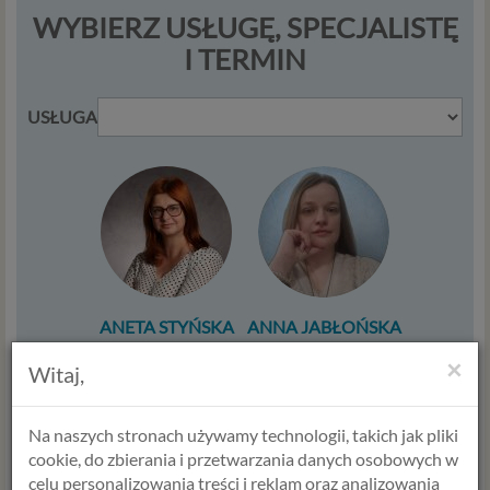
WYBIERZ USŁUGĘ, SPECJALISTĘ
I TERMIN
USŁUGA
ANETA STYŃSKA
ANNA JABŁOŃSKA
Psycholog
Psycholog
×
Witaj,
Psychoterapeuta
Seksuolog
Terapeuta par
Psycholog dziecięcy
Diagnostyka
Terapeuta
Na naszych stronach używamy technologii, takich jak pliki
Trener żywienia
środowiskowy
cookie, do zbierania i przetwarzania danych osobowych w
celu personalizowania treści i reklam oraz analizowania
Umów termin
Umów termin