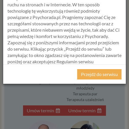
ruchu na stronach i w Internecie. W ten sposób
technologię tę wykorzystują również podmioty
powiązane z Psychorada.pl. Pragniemy zapoznać Cię ze
szczegółami stosowanych przez nas technologii oraz z
przepisami, które niebawem wejdą w życie, tak aby dać Ci
pełną wiedzę i komfort w korzystaniu z Psychorady.
Zapoznaj się z poniższymi informacjami przed przejściem
do serwisu. Klikając przycisk „Przejdź do serwisu” lub
ALICJA
HANNA
zamykając to okno zgadzasz się na postanowienia zawarte
KRAWCZYK
ŚWIERCZEWSKA
poniżej oraz akceptujesz Regulamin serwisu
Psycholog
Psycholog
Psychorada.pl i Politykę Prywatności.
Doradca zawodowy
Psychotraumatolog
Przejdź do serwisu
Terapeuta SFBT
Psychoonkolog
RODO
Diagnostyka
Psycholog dzieci i
młodzieży
Z dniem 25 maja 2018 r. rozpoczyna obowiązywanie
Terapeuta par
Rozporządzenie Parlamentu Europejskiego i Rady (UE)
Terapeuta uzależnień
2016/679 z dnia 27 kwietnia 2016 r. w sprawie ochrony
osób fizycznych w związku z przetwarzaniem danych
Umów termin
Umów termin
osobowych i w sprawie swobodnego przepływu takich
danych oraz uchylenia dyrektywy 95/46/WE (określane
popularnie jako „RODO”). RODO obowiązywać będzie w