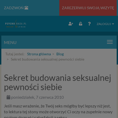
ZADZWOŃ
ZAREZERWUJ SWOJĄ WIZYTĘ
ZALOGUJ
MENU
Men
Tutaj jesteś:
Strona główna
Blog
Sekret budowania seksualnej pewności siebie
Sekret budowania seksualnej
pewności siebie
poniedziałek, 7 czerwca 2010
Jeśli masz wrażenie, że Twój seks mógłby być lepszy niż jest,
to lektura tej stony może otworzyć Ci oczy na zupełnie nowy
poziom doznań i satysfakcji z seksu.