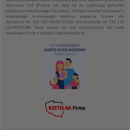
alarmowy 112 (Polska) lub udaj się do najbliższej jednostki
technologiach (np. local storage) instalowanych przez nas
pogotowia ratunkowego lub policji. Możesz również skorzystać z
lub naszych Zaufanych Partnerów na naszych stronach i
bezpłatnego kryzysowego telefonu wsparcia. Numer dla
urządzeniach, których używasz podczas korzystania z
dorosłych tel. 116 123 (14:00-22:00), dla młodzieży tel. 116 111
naszych usług.
(12:00-02:00). Nasz serwis nie jest przeznaczony dla osób
znajdujących się w sytuacji zagrożenia życia.
Podstawa i cel przetwarzania
Przetwarzanie danych osobowych wymaga podstawy
prawnej. RODO przewiduje kilka rodzajów takich
podstaw prawnych dla przetwarzania danych, a w
przypadkach korzystania z naszych usług wystąpią, co do
zasady trzy z nich:
Niezbędność przetwarzania do zawarcia lub
wykonania umowy, której jesteś stroną. Umowa to,
w naszym przypadku, regulamin serwisu i
informacje na stronach ofertowych danej usługi.
Jeśli zatem zawieramy z Tobą umowę o realizację
danej usługi, to możemy przetwarzać Twoje dane w
zakresie niezbędnym do realizacji tej umowy. W
przypadku, gdy zakładasz u nas konto, to umowa o