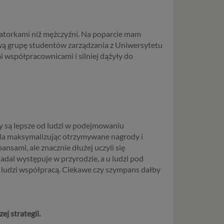
ystanie z
l. W tej
jatorkami niż mężczyźni. Na poparcie mam
ową grupę studentów zarządzania z Uniwersytetu
aja
 współpracownicami i silniej dążyły do
tanie,
liwej do
y są lepsze od ludzi w podejmowaniu
wisu
ala maksymalizując otrzymywane nagrody i
nsami, ale znacznie dłużej uczyli się
osobowe
dal występuje w przyrodzie, a u ludzi pod
local
 ludzi współpracą. Ciekawe czy szympans dałby
szych
ług.
ej strategii.
ewiduje