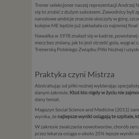
Trener selekcjoner naszej reprezentacji Andrzej
się to zrobić z dużym sukcesem. Zawodnicy byli zg
narodowe ambicje znacznie skoczyły w górę, szcz
kolejne ME będzie już zakładała co najmniej finał 
Nawałka w 1978 znalazł się w kadrze, powołanej 
mecz bez zmiany, jak to jest strzelić gola, wygra
Trenerską Polskiego Związku Piłki Nożnej i uzysku
Praktyka czyni Mistrza
Abstrahując od piłki nożnej wybierając specjalist
danym zakresie.
Ktoś kto nigdy w życiu nie zajmo
dany temat.
Magazyn Social Science and Medicine (2011) zamie
wynika, że
najlepsze wyniki osiągają te szpitale, k
W zakresie zwalczania nowotworów, chorób serca 
przez lekarza osiąga o około 25% lepsze wyniki 