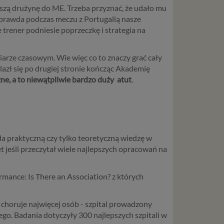
aszą drużynę do ME. Trzeba przyznać, że udało mu
Co prawda podczas meczu z Portugalią nasze
trener podniesie poprzeczkę i strategia na
arze czasowym. Wie więc co to znaczy grać cały
alazł się po drugiej stronie kończąc Akademię
ne, a to niewątpliwie bardzo duży atut
.
ada praktyczną czy tylko teoretyczną wiedzę w
t jeśli przeczytał wiele najlepszych opracowań na
rmance: Is There an Association? z których
choruje najwięcej osób - szpital prowadzony
go. Badania dotyczyły 300 najlepszych szpitali w