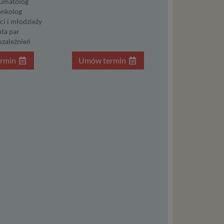
umatolog
śli
nkolog
t w
ci i młodzieży
ta par
uzależnień
rmin
Umów termin
zania
eśli nie
nież
encie.
ypadku
osowanym
ędą do
nia
trony
ia umowy
a danych
ionego