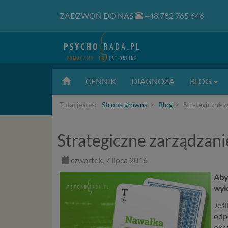
ZADZWOŃ DO NAS
+48 782 765 646
CENNIK
DIAGNOZA
BLOG
Tutaj jesteś:
Strona główna
Blog
Strategiczne 
Strategiczne zarządzan
czwartek, 7 lipca 2016
Aby 
wyk
Jeśl
odpo
okre