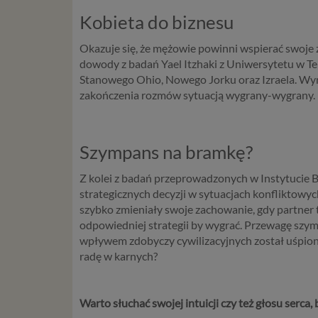
wprowadz
Kobieta do biznesu
osobowyc
usług in
Okazuje się, że mężowie powinni wspierać swoje
informac
dowody z badań Yael Itzhaki z Uniwersytetu w Te
przetwar
Stanowego Ohio, Nowego Jorku oraz Izraela. Wynik
2018 r. 
zakończenia rozmów sytuacją wygrany-wygrany. P
nie zajmi
Czym s
Szympans na bramkę?
Dane oso
Z kolei z badań przeprowadzonych w Instytucie 
zidentyf
strategicznych decyzji w sytuacjach konfliktow
takimi d
szybko zmieniały swoje zachowanie, gdy partner te
konsulta
odpowiedniej strategii by wygrać. Przewagę szym
mogą być
wpływem zdobyczy cywilizacyjnych został uśpion
storage)
radę w karnych?
stronach
Podsta
Warto słuchać swojej intuicji czy też głosu serca,
Przetwa