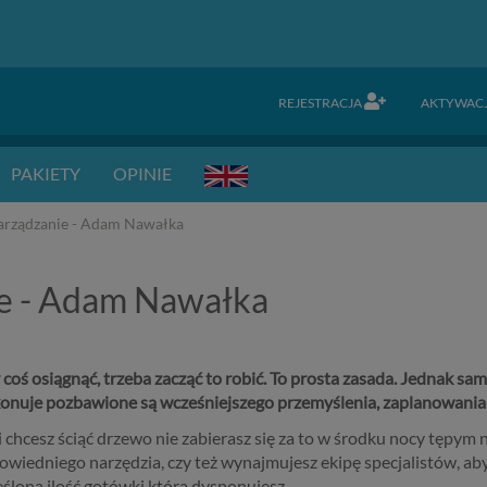
REJESTRACJA
AKTYWAC
PAKIETY
OPINIE
zarządzanie - Adam Nawałka
ie - Adam Nawałka
coś osiągnąć, trzeba zacząć to robić. To prosta zasada. Jednak samo 
onuje pozbawione są wcześniejszego przemyślenia, zaplanowania 
i chcesz ściąć drzewo nie zabierasz się za to w środku nocy tępym n
wiedniego narzędzia, czy też wynajmujesz ekipę specjalistów, aby
śloną ilość gotówki którą dysponujesz.