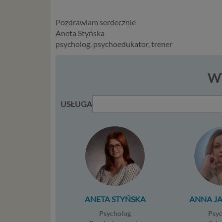
kilka ro
przypadk
Pozdrawiam serdecznie
Aneta Styńska
Ni
psycholog, psychoedukator, trener
st
st
re
WY
ni
to
da
USŁUGA
w p
usł
Ni
in
po
je
mi
sp
do
ANETA STYŃSKA
ANNA J
do
Psycholog
Psy
tr