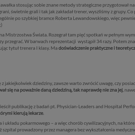
 Nawałka stosując sobie znane metody strategiczne przygotował n
rani, świetnie grali i tak jak zakładał trener, wyszliśmy z grupy. 
ególnie po szybkiej bramce Roberta Lewandowskiego, więc pewnie 
;)
na Mistrzostwa Świata. Rozegrał tam pięć spotkań w pełnym wymi
ć czy przegrać. W barwach reprezentacji wystąpił 34 razy. Potem zn
jąc tytuł trenera I klasy. Ma
doświadczenie praktyczne i teoretycz
ę z jakiejkolwiek dziedziny, zawsze warto zwrócić uwagę, czy posi
wał się na poważnie daną dziedziną, tak naprawdę nie zna jej
, nawe
ścił publikację z badań pt. Physician-Leaders and Hospital Perfo
tórymi kierują lekarze
.
i układu pokarmowego – a więc chorób cywilizacyjnych, na które 
niż szpital prowadzony przez managera bez wykształcenia medyczne