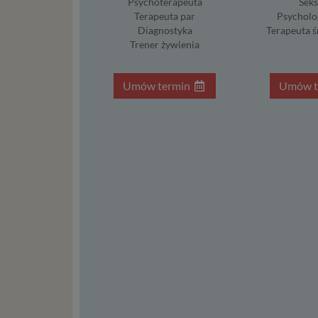
Psychoterapeuta
Sek
usł
Terapeuta par
Psycholo
int
Diagnostyka
Terapeuta 
Ps
Trener żywienia
Tw
re
Umów termin
Umów t
re
Two
ch
mo
Twoje da
posiadan
dopuszc
do danej
czasu is
zgody do
ogranicz
– przez 
jest uza
interesu.