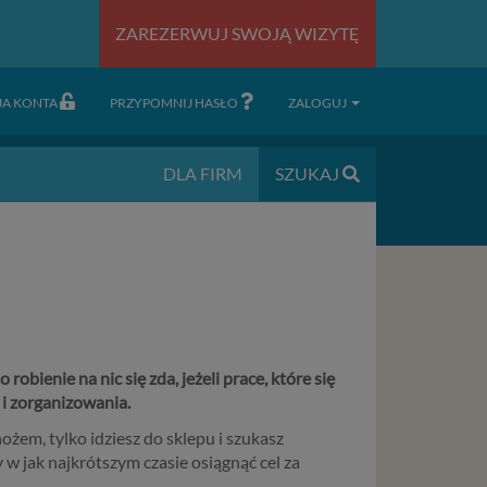
ZAREZERWUJ SWOJĄ WIZYTĘ
JA KONTA
PRZYPOMNIJ HASŁO
ZALOGUJ
DLA FIRM
SZUKAJ
robienie na nic się zda, jeżeli prace, które się
i zorganizowania.
ożem, tylko idziesz do sklepu i szukasz
 w jak najkrótszym czasie osiągnąć cel za