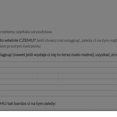
zumie problemy szpitala od podstaw.
e to właśnie CZEMU?
Jeśli chcesz coś osiągnąć, zależy ci na tym naj
akim prostym ćwiczeniu:
ągnąć (nawet jeśli wydaje ci się to teraz mało realne), uzyskać, zrob
…………………………………………………………………………
…………………………………………………………………………
…………………………………………………………………………
…………………………………………………………………………
…………………………………………………………………………
…………………………………………………………………………
…………………………………………………………………………
EMU
tak bardzo ci na tym zależy:
…………………………………………………………………………
…………………………………………………………………………