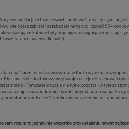
a szereg zmian w zasadach regulujących przetwarzanie danych
h, które będą miały wpływ na wiele dziedzin życia, w tym na korz
ternetowych, takich jak między innymi usługi serwisu Psychorada.p
 żony w negocjacjach biznesowych, ponieważ te są lepszymi negoc
ji przedstawiamy skrót najważniejszych zagadnień dotyczących
l Awiwie, która zebrała i przebadała na tę okoliczność 554-osob
zania Twoich danych osobowych, jakie może mieć miejsce po 25 m
i wskazują, że kobiety były hojniejszymi negocjatorami, lepszymi
w związku z korzystaniem z naszych usług. Prosimy Cię o jej przeczy
roszę zatem o awanse dla pań :)
e to więcej niż kilka minut.
ą dane osobowe
bowe to, zgodnie z RODO, informacje o zidentyfikowanej lub moż
Badań nad Naczelnymi Uniwersytetu w Kioto wynika, że szympans
ikowania osobie fizycznej. W przypadku korzystania z naszego ser
ych. Błyskawicznie dostosowywały swoje reakcje do zachowań ryw
anymi są np. adres e-mail, adres IP lub Twoje dane w serwisie
ż je zmienił. Tymczasem ludzie nie tylko pozostali w tyle za szympa
cyjnym czy w innej usłudze oferowanej przez Psychoradę. Dane 
pansom najprawdopodobniej dawał instynkt przetrwania, który na
 zapisywane w plikach cookies lub podobnych technologiach (np. 
y, oraz stadna konieczność konkurowania ze sobą, zastępowana u
 instalowanych przez nas lub naszych Zaufanych Partnerów na na
 i urządzeniach, których używasz podczas korzystania z naszych us
wa i cel przetwarzania
 bo sam rozum to jednak nie wszystko przy ustalaniu nawet najlepsz
rzanie danych osobowych wymaga podstawy prawnej. RODO prz