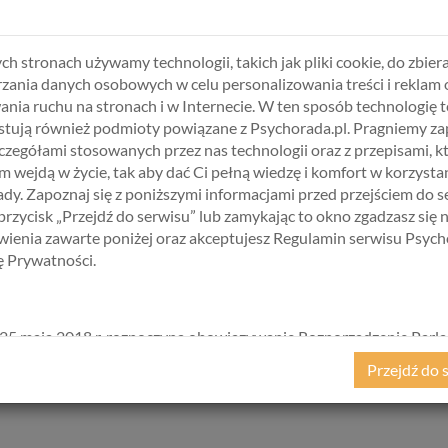
…………………………………………………………………………
…………………………………………………………………………
…………………………………………………………………………
ch stronach używamy technologii, takich jak pliki cookie, do zbiera
…………………………………………………………………………
zania danych osobowych w celu personalizowania treści i reklam 
…………………………………………………………………………
ania ruchu na stronach i w Internecie. W ten sposób technologię t
tują również podmioty powiązane z Psychorada.pl. Pragniemy z
zczegółami stosowanych przez nas technologii oraz z przepisami, k
…………………………………………………………………………
 wejdą w życie, tak aby dać Ci pełną wiedzę i komfort w korzystan
…………………………………………………………………………
dy. Zapoznaj się z poniższymi informacjami przed przejściem do s
…………………………………………………………………………
 przycisk „Przejdź do serwisu” lub zamykając to okno zgadzasz się 
…………………………………………………………………………
ienia zawarte poniżej oraz akceptujesz Regulamin serwisu Psych
…………………………………………………………………………
kę Prywatności.
…………………………………………………………………………
…………………………………………………………………………
25 maja 2018 r. rozpoczyna obowiązywanie Rozporządzenie Parl
, ponieważ,
jeśli najpierw zrozumiesz
czemu
ci na czymś zależy, to 
kiego i Rady (UE) 2016/679 z dnia 27 kwietnia 2016 r. w sprawie 
Przejdź do 
ić (badania Julii Belyavsky Bayuk z University of Delaware oraz C
ycznych w związku z przetwarzaniem danych osobowych i w spraw
ego przepływu takich danych oraz uchylenia dyrektywy 95/46/
ane popularnie jako „RODO”). RODO obowiązywać będzie w ident
we wszystkich krajach Unii Europejskiej, a więc także w Polsce i