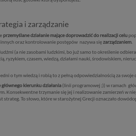
rategia i zarządzanie
e
przemyślane działanie mające doprowadzić do realizacji celu
pop
b innych oraz kontrolowanie postępów nazywa się
zarządzaniem
.
dźmi (a nie zasobami ludzkimi, bo już samo to określenie odbiera
ią, ryzykiem, czasem, wiedzą, działami nauki, środowiskiem, nier
edni o tym wiedzą i robią to z pełną odpowiedzialnością za swoje dec
ie głównego kierunku działania
(linii programowej ;)) w ramach głó
m. Konsekwentne trzymanie się jej i realizowanie zamierzeń w n
st strateg. To słowo, które w starożytnej Grecji oznaczało dowódc