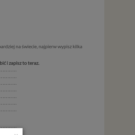
bardziej na świecie, najpierw wypisz kilka
ić i zapisz to teraz.
…………
…………
…………
…………
…………
…………
…………
…………
…………