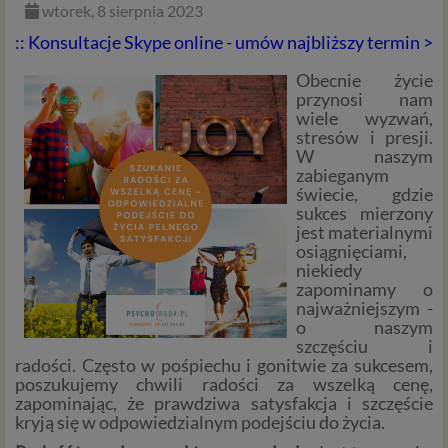
wtorek, 8 sierpnia 2023
:: Konsultacje Skype online - umów najbliższy termin >
Obecnie życie
przynosi nam
wiele wyzwań,
stresów i presji.
W naszym
zabieganym
świecie, gdzie
sukces mierzony
jest materialnymi
osiągnięciami,
niekiedy
zapominamy o
najważniejszym -
o naszym
szczęściu i
radości. Często w pośpiechu i gonitwie za sukcesem,
poszukujemy chwili radości za wszelką cenę,
zapominając, że prawdziwa satysfakcja i szczęście
kryją się w odpowiedzialnym podejściu do życia.