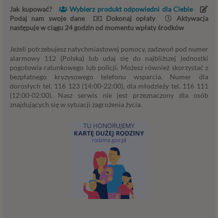
przez administratora lub przez stronę trzecią. Ta
Jak kupować?
Wybierz produkt odpowiedni dla Ciebie
Podaj nam swoje dane
podstawa przetwarzania danych dotyczy
Dokonaj opłaty
Aktywacja
następuje w ciągu 24 godzin od momentu wpłaty środków
przypadków, gdy ich przetwarzanie jest
uzasadnione z uwagi na nasze usprawiedliwione
Jeżeli potrzebujesz natychmiastowej pomocy, zadzwoń pod numer
potrzeby, co obejmuje między innymi konieczność
alarmowy 112 (Polska) lub udaj się do najbliższej jednostki
zapewnienia bezpieczeństwa usługi (np.
pogotowia ratunkowego lub policji. Możesz również skorzystać z
sprawdzenie, czy do Twojego konta nie loguje się
bezpłatnego kryzysowego telefonu wsparcia. Numer dla
nieuprawniona osoba), dokonanie pomiarów
dorosłych tel. 116 123 (14:00-22:00), dla młodzieży tel. 116 111
statystycznych, ulepszania naszych usług i
(12:00-02:00). Nasz serwis nie jest przeznaczony dla osób
dopasowania ich do potrzeb i wygody
znajdujących się w sytuacji zagrożenia życia.
użytkowników (np. personalizowanie treści w
usługach) jak również prowadzenie marketingu i
promocji własnych usług administratora
Psychorada.pl w serwisie administratora (np. jeśli
interesujesz się psychologią dziecka i oglądasz
materiały na ten temat w Psychorada.pl to możemy
Ci wyświetlić reklamę na podobny temat).
Twoja dobrowolna zgoda. Aby móc pokazać
interesujące Cię oferty reklamowe (np. produktu lub
usługi, których możesz potrzebować) reklamodawcy