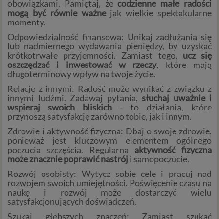
obowiązkami. Pamiętaj, że
codzienne małe radości
mogą być równie ważne
jak wielkie spektakularne
momenty.
Odpowiedzialność finansowa: Unikaj zadłużania się
lub nadmiernego wydawania pieniędzy, by uzyskać
krótkotrwałe przyjemności. Zamiast tego,
ucz się
oszczędzać i inwestować w rzeczy
, które mają
długoterminowy wpływ na twoje życie.
Relacje z innymi: Radość może wynikać z związku z
innymi ludźmi. Zadawaj pytania,
słuchaj uważnie i
wspieraj swoich bliskich
- to działania, które
przynoszą satysfakcję zarówno tobie, jak i innym.
Zdrowie i aktywność fizyczna: Dbaj o swoje zdrowie,
ponieważ jest kluczowym elementem ogólnego
poczucia szczęścia. Regularna
aktywność fizyczna
może znacznie poprawić nastrój
i samopoczucie.
Rozwój osobisty: Wytycz sobie cele i pracuj nad
rozwojem swoich umiejętności. Poświęcenie czasu na
naukę i rozwój może dostarczyć wielu
satysfakcjonujących doświadczeń.
Szukaj głębszych znaczeń: Zamiast szukać