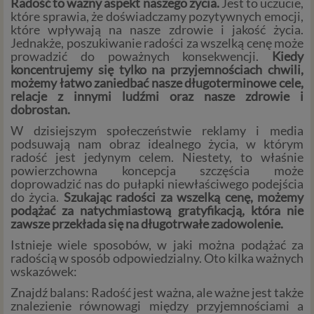
Radość to ważny aspekt naszego życia.
Jest to uczucie,
które sprawia, że doświadczamy pozytywnych emocji,
które wpływają na nasze zdrowie i jakość życia.
Jednakże, poszukiwanie radości za wszelką cenę może
prowadzić do poważnych konsekwencji.
Kiedy
koncentrujemy się tylko na przyjemnościach chwili,
możemy łatwo zaniedbać nasze długoterminowe cele,
relacje z innymi ludźmi oraz nasze zdrowie i
dobrostan.
W dzisiejszym społeczeństwie reklamy i media
podsuwają nam obraz idealnego życia, w którym
radość jest jedynym celem. Niestety, to właśnie
powierzchowna koncepcja szczęścia może
doprowadzić nas do pułapki niewłaściwego podejścia
do życia.
Szukając radości za wszelką cenę, możemy
podążać za natychmiastową gratyfikacją, która nie
zawsze przekłada się na długotrwałe zadowolenie.
Istnieje wiele sposobów, w jaki można podążać za
radością w sposób odpowiedzialny. Oto kilka ważnych
wskazówek:
Znajdź balans: Radość jest ważna, ale ważne jest także
znalezienie równowagi między przyjemnościami a