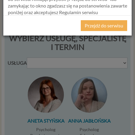
zamykając to okno zgadzasz się na postanowienia zawarte
psycholog >
P
raktyk Terapii Któtkoterminowej Skoncentrowanej
poniżej oraz akceptujesz Regulamin serwisu
na Rozwiązaniu
Psychorada.pl i Politykę Prywatności.
Przejdź do serwisu
RODO
WYBIERZ USŁUGĘ, SPECJALISTĘ
Z dniem 25 maja 2018 r. rozpoczyna obowiązywanie
I TERMIN
Rozporządzenie Parlamentu Europejskiego i Rady (UE)
2016/679 z dnia 27 kwietnia 2016 r. w sprawie ochrony
osób fizycznych w związku z przetwarzaniem danych
USŁUGA
osobowych i w sprawie swobodnego przepływu takich
danych oraz uchylenia dyrektywy 95/46/WE (określane
popularnie jako „RODO”). RODO obowiązywać będzie w
identycznym zakresie we wszystkich krajach Unii
Europejskiej, a więc także w Polsce i wprowadza szereg
zmian w zasadach regulujących przetwarzanie danych
osobowych, które będą miały wpływ na wiele dziedzin
życia, w tym na korzystanie z usług internetowych, takich
ANETA STYŃSKA
ANNA JABŁOŃSKA
jak między innymi usługi serwisu Psychorada.pl. W tej
informacji przedstawiamy skrót najważniejszych
Psycholog
Psycholog
zagadnień dotyczących przetwarzania Twoich danych