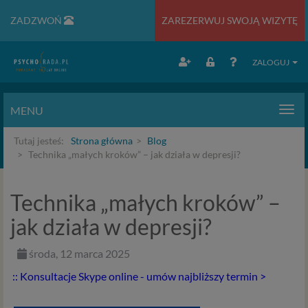
ZADZWOŃ
ZAREZERWUJ SWOJĄ WIZYTĘ
ZALOGUJ
MENU
Men
Tutaj jesteś:
Strona główna
Blog
Technika „małych kroków” – jak działa w depresji?
Technika „małych kroków” –
jak działa w depresji?
środa, 12 marca 2025
:: Konsultacje Skype online - umów najbliższy termin >