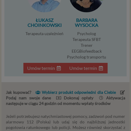
uzasadnione z uwagi na nasze usprawiedliwione
potrzeby, co obejmuje między innymi konieczność
zapewnienia bezpieczeństwa usługi (np.
ŁUKASZ
BARBARA
sprawdzenie, czy do Twojego konta nie loguje się
CHOINKOWSKI
WYSOCKA
nieuprawniona osoba), dokonanie pomiarów
Terapeuta uzależnień
Psycholog
statystycznych, ulepszania naszych usług i
Terapeuta SFBT
dopasowania ich do potrzeb i wygody
Trener
użytkowników (np. personalizowanie treści w
EEGBiofeedback
usługach) jak również prowadzenie marketingu i
Psycholog transportu
promocji własnych usług administratora
Psychorada.pl w serwisie administratora (np. jeśli
Umów termin
Umów termin
interesujesz się psychologią dziecka i oglądasz
materiały na ten temat w Psychorada.pl to możemy
Ci wyświetlić reklamę na podobny temat).
Twoja dobrowolna zgoda. Aby móc pokazać
Jak kupować?
Wybierz produkt odpowiedni dla Ciebie
Podaj nam swoje dane
Dokonaj opłaty
Aktywacja
interesujące Cię oferty reklamowe (np. produktu lub
następuje w ciągu 24 godzin od momentu wpłaty środków
usługi, których możesz potrzebować) reklamodawcy
i ich przedstawiciele muszą mieć możliwość
Jeżeli potrzebujesz natychmiastowej pomocy, zadzwoń pod numer
przetwarzania Twoich danych. Udzielenie takiej
alarmowy 112 (Polska) lub udaj się do najbliższej jednostki
zgody jest całkowicie dobrowolne, i jeśli nie chcesz,
pogotowia ratunkowego lub policji. Możesz również skorzystać z
nie musisz jej udzielać. Dzięki naszemu rozwiązaniu