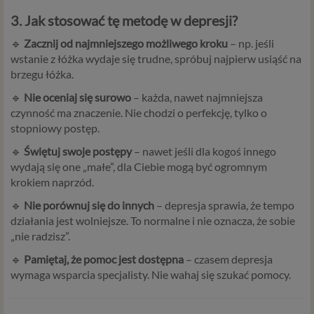
3. Jak stosować tę metodę w depresji?
🔹
Zacznij od najmniejszego możliwego kroku
– np. jeśli
wstanie z łóżka wydaje się trudne, spróbuj najpierw usiąść na
brzegu łóżka.
🔹
Nie oceniaj się surowo
– każda, nawet najmniejsza
czynność ma znaczenie. Nie chodzi o perfekcję, tylko o
stopniowy postęp.
🔹
Świętuj swoje postępy
– nawet jeśli dla kogoś innego
wydają się one „małe”, dla Ciebie mogą być ogromnym
krokiem naprzód.
🔹
Nie porównuj się do innych
– depresja sprawia, że tempo
działania jest wolniejsze. To normalne i nie oznacza, że sobie
„nie radzisz”.
🔹
Pamiętaj, że pomoc jest dostępna
– czasem depresja
wymaga wsparcia specjalisty. Nie wahaj się szukać pomocy.