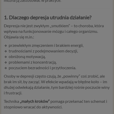
można ją zastosować w praktyce.
1. Dlaczego depresja utrudnia działanie?
Depresja nie jest zwykłym „smutkiem” – to choroba, która
wpływa na funkcjonowanie mózgu i całego organizmu.
Objawia się m.in.:
🔹 przewlekłym zmęczeniem i brakiem energii,
🔹 trudnościami z podejmowaniem decyzji,
🔹 obniżoną motywacją,
🔹 problemami z koncentracją,
🔹 poczuciem bezradności i przytłoczenia.
Osoby w depresji często czują, że „powinny” coś zrobić, ale
brak im sił, by zacząć. W efekcie wpadają w błędne koło – im
dłużej odwlekają działanie, tym bardziej rośnie poczucie winy
i frustracji.
Technika
„małych kroków”
pomaga przełamać ten schemat i
stopniowo wracać do aktywności.