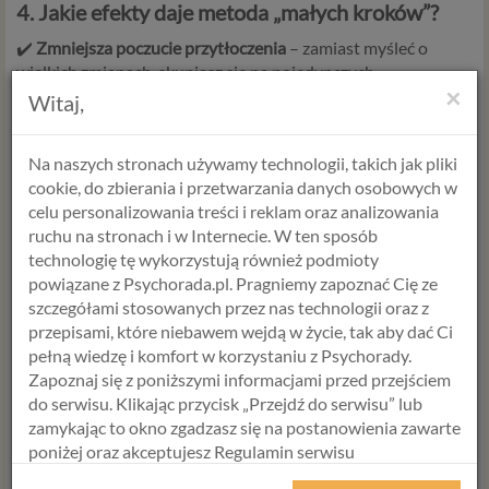
4. Jakie efekty daje metoda „małych kroków”?
✔️
Zmniejsza poczucie przytłoczenia
– zamiast myśleć o
wielkich zmianach, skupiasz się na pojedynczych,
×
wykonalnych działaniach.
Witaj,
✔️
Buduje poczucie sprawczości
– każda wykonana czynność
wzmacnia wiarę w to, że można pokonać trudności.
Na naszych stronach używamy technologii, takich jak pliki
cookie, do zbierania i przetwarzania danych osobowych w
✔️
Pomaga odzyskać motywację
– małe sukcesy sprawiają, że
celu personalizowania treści i reklam oraz analizowania
łatwiej jest przejść do kolejnych działań.
ruchu na stronach i w Internecie. W ten sposób
✔️
Stopniowo poprawia nastrój
– nawet niewielka aktywność
technologię tę wykorzystują również podmioty
może wpłynąć na funkcjonowanie mózgu i pomóc w regulacji
powiązane z Psychorada.pl. Pragniemy zapoznać Cię ze
emocji.
szczegółami stosowanych przez nas technologii oraz z
przepisami, które niebawem wejdą w życie, tak aby dać Ci
pełną wiedzę i komfort w korzystaniu z Psychorady.
5. Nie jesteś sam/a – wsparcie jest możliwe!
Zapoznaj się z poniższymi informacjami przed przejściem
do serwisu. Klikając przycisk „Przejdź do serwisu” lub
Depresja może sprawiać, że nawet drobne działania wydają
zamykając to okno zgadzasz się na postanowienia zawarte
się niemożliwe, ale
małe kroki mają wielką moc
. Nie musisz
poniżej oraz akceptujesz Regulamin serwisu
robić wszystkiego naraz – liczy się każda, nawet najmniejsza
Psychorada.pl i Politykę Prywatności.
zmiana.