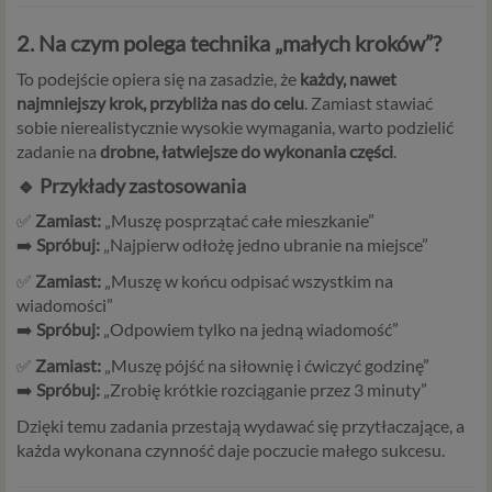
2. Na czym polega technika „małych kroków”?
To podejście opiera się na zasadzie, że
każdy, nawet
najmniejszy krok, przybliża nas do celu
. Zamiast stawiać
sobie nierealistycznie wysokie wymagania, warto podzielić
zadanie na
drobne, łatwiejsze do wykonania części
.
🔹 Przykłady zastosowania
✅
Zamiast:
„Muszę posprzątać całe mieszkanie”
➡️
Spróbuj:
„Najpierw odłożę jedno ubranie na miejsce”
✅
Zamiast:
„Muszę w końcu odpisać wszystkim na
wiadomości”
➡️
Spróbuj:
„Odpowiem tylko na jedną wiadomość”
✅
Zamiast:
„Muszę pójść na siłownię i ćwiczyć godzinę”
➡️
Spróbuj:
„Zrobię krótkie rozciąganie przez 3 minuty”
Dzięki temu zadania przestają wydawać się przytłaczające, a
każda wykonana czynność daje poczucie małego sukcesu.