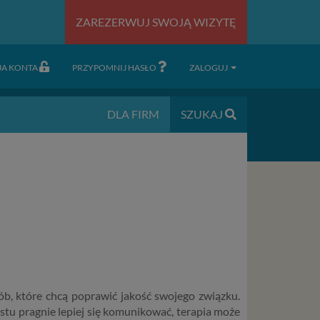
ZAREZERWUJ SWOJĄ WIZYTĘ
JA KONTA
PRZYPOMNIJ HASŁO
ZALOGUJ
DLA FIRM
SZUKAJ
sób, które chcą poprawić jakość swojego związku.
stu pragnie lepiej się komunikować, terapia może