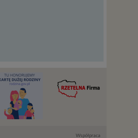
ba),
zowanie
łasnych
śli
t w
zania
eśli nie
nież
encie.
ypadku
osowanym
ędą do
nia
trony
Współpraca