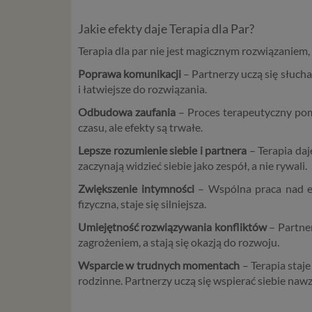
Jakie efekty daje Terapia dla Par?
Terapia dla par nie jest magicznym rozwiązaniem, 
Poprawa komunikacji
– Partnerzy uczą się słucha
i łatwiejsze do rozwiązania.
Odbudowa zaufania
– Proces terapeutyczny pom
czasu, ale efekty są trwałe.
Lepsze rozumienie siebie i partnera
– Terapia daj
zaczynają widzieć siebie jako zespół, a nie rywali.
Zwiększenie intymności
– Wspólna praca nad em
fizyczna, staje się silniejsza.
Umiejętność rozwiązywania konfliktów
– Partner
zagrożeniem, a stają się okazją do rozwoju.
Wsparcie w trudnych momentach
– Terapia staj
rodzinne. Partnerzy uczą się wspierać siebie naw