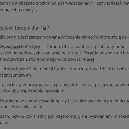
czem do głębszego zrozumienia i trwałej zmiany. Każdy związek ma 
 nad sobą i relacją.
o jest Terapia dla Par?
dla par nie jest zarezerwowana wyłącznie dla osób, które stoją na
eżywających kryzysy
– Zdrada, utrata zaufania, problemy finans
tszych powodów zgłaszania się na terapię. Terapia pozwala na 
enie rozwiązań, które pomogą odbudować relację.
ętności wyrażania emocji i potrzeb może prowadzić do frustracji 
m i zrozumianym.
y dziecka, przeprowadzka za granicę lub zmiana pracy mogą wyma
osoby, aby wspierać się nawzajem.
Problemy w sferze seksualnej czy brak bliskości emocjonalnej m
 nad ich rozwiązaniem.
iach, języku czy tradycjach często stają się wyzwaniem w tak
bami.