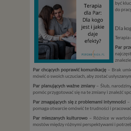
być klu
do pracy
Dla kog
Terapia 
Par prz
najczęs
znalezi
Par chcących poprawić komunikację
– Brak umiej
mówić o swoich uczuciach, aby zostać usłyszany
Par planujących ważne zmiany
– Ślub, narodzin
pomóc przygotować się na te zmiany i znaleźć sp
Par zmagających się z problemami intymności
– 
pomaga otwarcie omówić te trudności i pracować
Par mieszanych kulturowo
– Różnice w wartośc
mostów między różnymi perspektywami i potrze