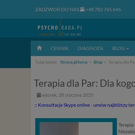
ZADZWOŃ DO NAS
+48 782 765 646
CENNIK
DIAGNOZA
BLOG
Tutaj jesteś:
Strona główna
Blog
Terapia dla Par
Terapia dla Par: Dla kogo 
wtorek, 28 stycznia 2025
:: Konsultacje Skype online - umów najbliższy te
Terapia
Niezale