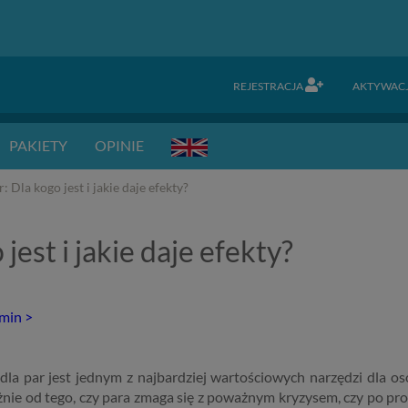
REJESTRACJA
AKTYWAC
PAKIETY
OPINIE
: Dla kogo jest i jakie daje efekty?
jest i jakie daje efekty?
rmin >
 dla par jest jednym z najbardziej wartościowych narzędzi dla o
żnie od tego, czy para zmaga się z poważnym kryzysem, czy po pro