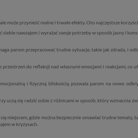
ale może przynieść realne i trwałe efekty. Oto najczęstsze korzyści
ć siebie nawzajem i wyrażać swoje potrzeby w sposób jasny i konst
aga parom przepracować trudne sytuacje, takie jak zdrada, i 
e przestrzeń do refleksji nad własnymi emocjami i reakcjami, co 
ocjonalną i fizyczną bliskością pozwala parom na nowo odkryć
zy uczą się radzić sobie z różnicami w sposób, który wzmacnia zwi
e się miejscem, gdzie można bezpiecznie omawiać trudne tematy, t
zajem w kryzysach.