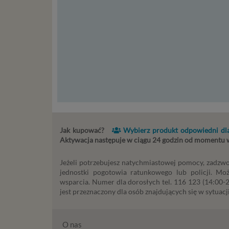
mi
sp
do
do
tr
usł
int
Ps
Tw
re
re
Two
Jak kupować?
Wybierz produkt odpowiedni dla
ch
Aktywacja następuje w ciągu 24 godzin od momentu
mo
Jeżeli potrzebujesz natychmiastowej pomocy, zadzwo
Twoje da
jednostki pogotowia ratunkowego lub policji. Mo
posiadan
wsparcia. Numer dla dorosłych tel. 116 123 (14:00-22
dopuszc
jest przeznaczony dla osób znajdujących się w sytuacji
do danej
czasu is
zgody do
O nas