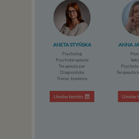
stronach
Podsta
Przetwa
kilka ro
przypadk
ANETA STYŃSKA
ANNA J
Ni
Psycholog
Psy
st
Psychoterapeuta
Sek
st
Terapeuta par
Psycholo
re
Diagnostyka
Terapeuta 
ni
Trener żywienia
to
da
Umów termin
Umów t
w p
usł
Ni
in
po
je