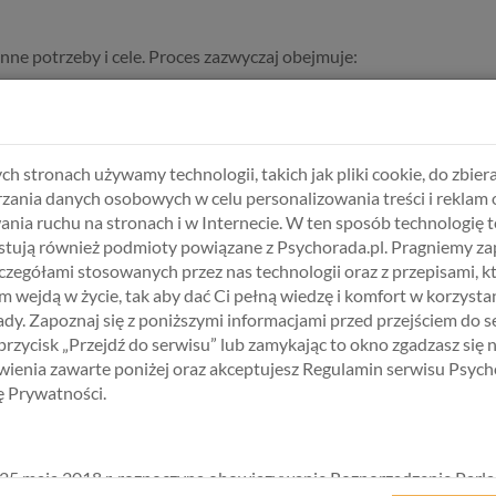
inne potrzeby i cele. Proces zazwyczaj obejmuje:
i i omawiamy zasady współpracy. To moment na zrozumienie, z c
mieniem źródeł trudności i wzorców zachowań. Ważne jest, ab
ch stronach używamy technologii, takich jak pliki cookie, do zbiera
o sytuacji.
zania danych osobowych w celu personalizowania treści i reklam 
 komunikacyjnych, radzenia sobie z emocjami i rozwiązywania ko
ania ruchu na stronach i w Internecie. W ten sposób technologię t
tują również podmioty powiązane z Psychorada.pl. Pragniemy z
zczegółami stosowanych przez nas technologii oraz z przepisami, k
ci od potrzeb, sesje mogą obejmować zarówno indywidualne rozm
 wejdą w życie, tak aby dać Ci pełną wiedzę i komfort w korzystan
, zanim można poprawić relację.
dy. Zapoznaj się z poniższymi informacjami przed przejściem do s
 przycisk „Przejdź do serwisu” lub zamykając to okno zgadzasz się 
ienia zawarte poniżej oraz akceptujesz Regulamin serwisu Psych
kę Prywatności.
iejsze do rozwiązania. Powtarzające się kłótnie mogą wskazywać na
alnie. Jeśli więź między partnerami słabnie, terapia może pomóc j
25 maja 2018 r. rozpoczyna obowiązywanie Rozporządzenie Parl
ą się od lat. Nierozwiązane kwestie z przeszłości mogą utrudniać