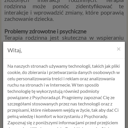
rodzinna może pomóc zidentyfikować te
interakcje i wprowadzić zmiany, które poprawią
zachowanie dziecka.
Problemy zdrowotne i psychiczne
Terapia rodzinna jest skuteczna w wspieraniu
rodzin, które borykają się z chorobami
×
psychicznymi, takimi jak depresja, lęki, czy
Witaj,
schizofrenia. Może także pomóc w radzeniu
sobie z chronicznymi chorobami fizycznymi,
Na naszych stronach używamy technologii, takich jak pliki
które wpływają na całą rodzinę, np. cukrzycą czy
cookie, do zbierania i przetwarzania danych osobowych w
nowotworem.
celu personalizowania treści i reklam oraz analizowania
ruchu na stronach i w Internecie. W ten sposób
Kryzysy rodzinne
technologię tę wykorzystują również podmioty
Nagłe zmiany życiowe, takie jak rozwód, śmierć
powiązane z Psychorada.pl. Pragniemy zapoznać Cię ze
bliskiej osoby, czy utrata pracy, mogą wywołać
szczegółami stosowanych przez nas technologii oraz z
kryzys rodzinny. Terapia rodzinna oferuje
przepisami, które niebawem wejdą w życie, tak aby dać Ci
wsparcie w procesie przystosowania się do tych
pełną wiedzę i komfort w korzystaniu z Psychorady.
zmian i pomaga w radzeniu sobie z
Zapoznaj się z poniższymi informacjami przed przejściem
towarzyszącym im stresem i emocjami.