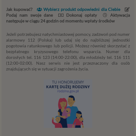
i ich przedstawiciele muszą mieć możliwość
Jak kupować?
Wybierz produkt odpowiedni dla Ciebie
przetwarzania Twoich danych. Udzielenie takiej
Podaj nam swoje dane
Dokonaj opłaty
Aktywacja
zgody jest całkowicie dobrowolne, i jeśli nie chcesz,
następuje w ciągu 24 godzin od momentu wpłaty środków
nie musisz jej udzielać. Dzięki naszemu rozwiązaniu
masz również możliwość ograniczenia zakresu lub
Jeżeli potrzebujesz natychmiastowej pomocy, zadzwoń pod numer
zmiany zgody w dowolnym momencie.
alarmowy 112 (Polska) lub udaj się do najbliższej jednostki
pogotowia ratunkowego lub policji. Możesz również skorzystać z
Twoje dane, w ramach naszych usług, przetwarzane będą
bezpłatnego kryzysowego telefonu wsparcia. Numer dla
wyłącznie w przypadku posiadania przez nas lub inny
dorosłych tel. 116 123 (14:00-22:00), dla młodzieży tel. 116 111
podmiot przetwarzający dane jednej z dopuszczonych
(12:00-02:00). Nasz serwis nie jest przeznaczony dla osób
przez RODO podstaw prawnych i wyłącznie w celu
znajdujących się w sytuacji zagrożenia życia.
dostosowanym do danej podstawy, zgodnie z opisem
powyżej. Twoje dane przetwarzane będą do czasu
istnienia podstawy do ich przetwarzania – czyli w
przypadku udzielenia zgody do momentu jej cofnięcia,
ograniczenia lub innych działań z Twojej strony
ograniczających tę zgodę, w przypadku niezbędności
danych do wykonania umowy – przez czas jej
wykonywania, a w przypadku, gdy podstawą
przetwarzania danych jest uzasadniony interes
administratora – do czasu istnienia tego uzasadnionego