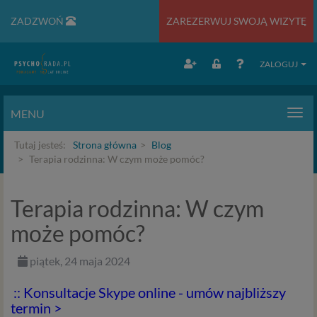
ZADZWOŃ
ZAREZERWUJ SWOJĄ WIZYTĘ
ZALOGUJ
MENU
Men
Tutaj jesteś:
Strona główna
Blog
Terapia rodzinna: W czym może pomóc?
Terapia rodzinna: W czym
może pomóc?
piątek, 24 maja 2024
:: Konsultacje Skype online - umów najbliższy
termin >