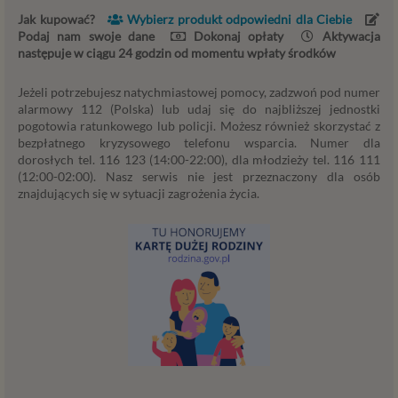
użytkowników (np. personalizowanie treści w
Jak kupować?
Wybierz produkt odpowiedni dla Ciebie
usługach) jak również prowadzenie marketingu i
Podaj nam swoje dane
Dokonaj opłaty
Aktywacja
promocji własnych usług administratora
następuje w ciągu 24 godzin od momentu wpłaty środków
Psychorada.pl w serwisie administratora (np. jeśli
interesujesz się psychologią dziecka i oglądasz
Jeżeli potrzebujesz natychmiastowej pomocy, zadzwoń pod numer
alarmowy 112 (Polska) lub udaj się do najbliższej jednostki
materiały na ten temat w Psychorada.pl to możemy
pogotowia ratunkowego lub policji. Możesz również skorzystać z
Ci wyświetlić reklamę na podobny temat).
bezpłatnego kryzysowego telefonu wsparcia. Numer dla
Twoja dobrowolna zgoda. Aby móc pokazać
dorosłych tel. 116 123 (14:00-22:00), dla młodzieży tel. 116 111
interesujące Cię oferty reklamowe (np. produktu lub
(12:00-02:00). Nasz serwis nie jest przeznaczony dla osób
usługi, których możesz potrzebować) reklamodawcy
znajdujących się w sytuacji zagrożenia życia.
i ich przedstawiciele muszą mieć możliwość
przetwarzania Twoich danych. Udzielenie takiej
zgody jest całkowicie dobrowolne, i jeśli nie chcesz,
nie musisz jej udzielać. Dzięki naszemu rozwiązaniu
masz również możliwość ograniczenia zakresu lub
zmiany zgody w dowolnym momencie.
Twoje dane, w ramach naszych usług, przetwarzane będą
wyłącznie w przypadku posiadania przez nas lub inny
podmiot przetwarzający dane jednej z dopuszczonych
przez RODO podstaw prawnych i wyłącznie w celu