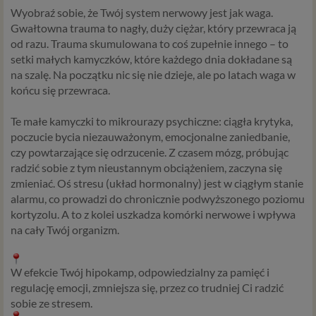
Wyobraź sobie, że Twój system nerwowy jest jak waga.
Gwałtowna trauma to nagły, duży ciężar, który przewraca ją
od razu. Trauma skumulowana to coś zupełnie innego – to
setki małych kamyczków, które każdego dnia dokładane są
na szalę. Na początku nic się nie dzieje, ale po latach waga w
końcu się przewraca.
Te małe kamyczki to mikrourazy psychiczne: ciągła krytyka,
poczucie bycia niezauważonym, emocjonalne zaniedbanie,
czy powtarzające się odrzucenie. Z czasem mózg, próbując
radzić sobie z tym nieustannym obciążeniem, zaczyna się
zmieniać. Oś stresu (układ hormonalny) jest w ciągłym stanie
alarmu, co prowadzi do chronicznie podwyższonego poziomu
kortyzolu. A to z kolei uszkadza komórki nerwowe i wpływa
na cały Twój organizm.
W efekcie Twój hipokamp, odpowiedzialny za pamięć i
regulację emocji, zmniejsza się, przez co trudniej Ci radzić
sobie ze stresem.