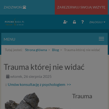
ZADZWOŃ
ZAREZERWUJ SWOJĄ WIZYTĘ
ZALOGUJ
MENU
Men
Tutaj jesteś:
Strona główna
Blog
Trauma której nie widać
Trauma której nie widać
wtorek, 26 sierpnia 2025
::
Umów konsultację z psychologiem >>
Trauma