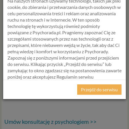
Na naszych stronach używamy technologii, takich jak pliki
Pamiętaj – nie musisz przeżywać wielkiej tragedii, by mieć
cookie, do zbierania i przetwarzania danych osobowych w
prawo do czucia się zranionym. Twoje doświadczenia mają
celu personalizowania treści i reklam oraz analizowania
znaczenie i zasługujesz na to, by się nimi zająć.
ruchu na stronach i w Internecie. W ten sposób
Jesteś w stanie sobie pomóc. Jeśli czujesz, że ten temat
technologię tę wykorzystują również podmioty
dotyczy ciebie możesz zacząć od małych kroków: zachęcam
powiązane z Psychorada.pl. Pragniemy zapoznać Cię ze
do prowadzenia dziennika emocji, w którym zapisuje się to co
szczegółami stosowanych przez nas technologii oraz z
się danego dnia czuje i dlaczego. To pomoże nazwać te
przepisami, które niebawem wejdą w życie, tak aby dać Ci
"niewidzialne rany".
pełną wiedzę i komfort w korzystaniu z Psychorady.
Zapoznaj się z poniższymi informacjami przed przejściem
Pamiętaj też, że najlepszą formą pomocy jest szukanie
do serwisu. Klikając przycisk „Przejdź do serwisu” lub
wsparcia. Daj sobie pozwolenie na to, by poprosić o pomoc
zamykając to okno zgadzasz się na postanowienia zawarte
psychoterapeutę. Z jego pomocą, krok po kroku, można
poniżej oraz akceptujesz Regulamin serwisu
nauczyć się dbać o siebie, budować poczucie bezpieczeństwa
Psychorada.pl i Politykę Prywatności.
i odzyskać spokój.
Przejdź do serwisu
Człowiek jest silniejszy, niż myśli, a proces leczenia jest
RODO
możliwy.
Z dniem 25 maja 2018 r. rozpoczyna obowiązywanie
Rozporządzenie Parlamentu Europejskiego i Rady (UE)
2016/679 z dnia 27 kwietnia 2016 r. w sprawie ochrony
Umów konsultację z psychologiem >>
osób fizycznych w związku z przetwarzaniem danych