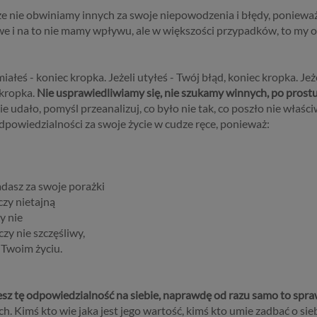
e nie obwiniamy innych za swoje niepowodzenia i błędy, ponieważ,
owe i na to nie mamy wpływu, ale w większości przypadków, to my 
iałeś - koniec kropka. Jeżeli utyłeś - Twój błąd, koniec kropka. Jeż
 kropka.
Nie usprawiedliwiamy się, nie szukamy winnych, po prostu
nie udało, pomyśl przeanalizuj, co było nie tak, co poszło nie właści
odpowiedzialności za swoje życie w cudze ręce, ponieważ:
dasz za swoje porażki
czy nietajną
y nie
czy nie szczęśliwy,
 Twoim życiu.
iesz tę odpowiedzialność na siebie, naprawdę od razu samo to spra
 Kimś kto wie jaka jest jego wartość, kimś kto umie zadbać o sieb