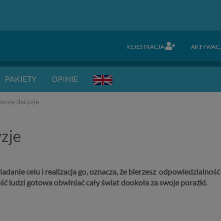
REJESTRACJA
AKTYWAC
PAKIETY
OPINIE
Twoje decyzje
yzje
iadanie celu i realizacja go, oznacza, że bierzesz odpowiedzialnoś
ć ludzi gotowa obwiniać cały świat dookoła za swoje porażki.