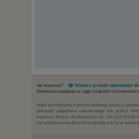
stronach
Podsta
Przetwa
kilka ro
przypadk
Ni
st
st
re
ni
Jak kupować?
Wybierz produkt odpowiedni dla
to
Aktywacja następuje w ciągu 24 godzin od momentu
da
w p
Jeżeli potrzebujesz natychmiastowej pomocy, zadzwo
usł
jednostki pogotowia ratunkowego lub policji. Mo
Ni
wsparcia. Numer dla dorosłych tel. 116 123 (14:00-22
in
jest przeznaczony dla osób znajdujących się w sytuacji
po
je