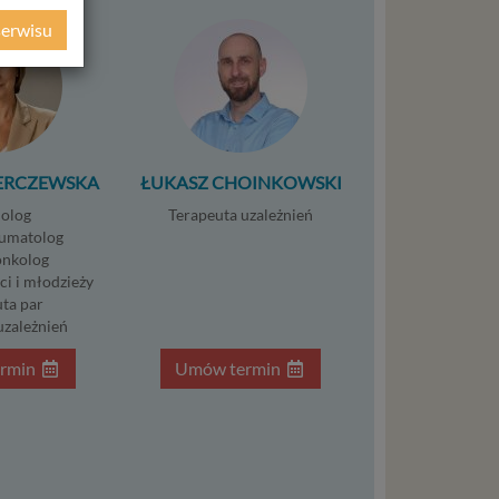
ochrony
serwisu
ie
WE
ycznym
ystanie z
ERCZEWSKA
ŁUKASZ CHOINKOWSKI
l. W tej
olog
Terapeuta uzależnień
aja
umatolog
nkolog
tanie,
ci i młodzieży
ta par
uzależnień
rmin
Umów termin
liwej do
wisu
osobowe
local
szych