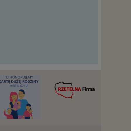
ług.
ewiduje
:
j jesteś
cje na
owę o
e
as konto,
ia
z Ciebie
wnić Ci
dnionych
ą. Ta
warzanie
ejmuje