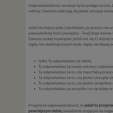
Odpowiedzialność za swoje życie polega na tym, ż
robimy. Owszem zdarzają się jakieś sytuacje los
Jeżeli dostajesz pałę z kartkówki, po prostu nie um
odpowiedniej ilości pieniędzy - Twój błąd, koniec
Zawsze szukaj rozwiązań, jeżeli coś się Ci dzisiaj 
nigdy nie obwiniaj innych osób, nigdy nie dawaj 
tylko Ty odpowiadasz za siebie,
Ty odpowiadasz za swoje sukcesy i odpowia
Ty odpowiadasz za to, czy masz fajną pracę 
Ty odpowiadasz za to, czy jesteś szczupły cz
Ty odpowiadasz za to, czy jesteś szczęśliwy 
Ty odpowiadasz za wszystko co się dzieje w
Przyjmij tę odpowiedzialność, to
jeżeli to przyjm
pewniejszym siebie,
świadomie stojącym na nogach.