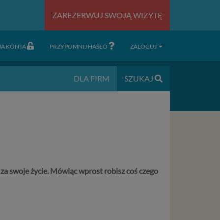
ZAREZERWUJ SWOJĄ WIZYTĘ
JA KONTA
PRZYPOMNIJ HASŁO
ZALOGUJ
DLA FIRM
SZUKAJ
ć za swoje życie. Mówiąc wprost robisz coś czego