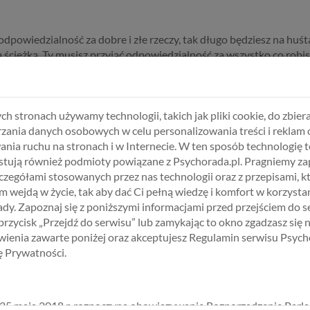
odpowiedzialność za dobre i złe rzeczy, tak długo będziesz na huśt
 ścieżką. Ty musisz przyjąć odpowiedzialność za wszystko co robisz -
o nie będą Cię dobijały różne rzeczy, tylko stwierdzisz: acha, zro
jak to zrobić aby było lepiej następnym razem, i to robisz, po prost
arysia w markecie Ci coś powie, nie czekasz aż Pan Józio z zakładu 
ch stronach używamy technologii, takich jak pliki cookie, do zbiera
toś Ci powie -nie.
Robisz tylko to co Ty, Ty podejmujesz decyzję, Ty 
zania danych osobowych w celu personalizowania treści i reklam 
y.
ania ruchu na stronach i w Internecie. W ten sposób technologię t
tują również podmioty powiązane z Psychorada.pl. Pragniemy z
zczegółami stosowanych przez nas technologii oraz z przepisami, k
 wejdą w życie, tak aby dać Ci pełną wiedzę i komfort w korzystan
dy. Zapoznaj się z poniższymi informacjami przed przejściem do s
 przycisk „Przejdź do serwisu” lub zamykając to okno zgadzasz się 
ienia zawarte poniżej oraz akceptujesz Regulamin serwisu Psych
BIERZ USŁUGĘ, SPECJALISTĘ I TER
kę Prywatności.
25 maja 2018 r. rozpoczyna obowiązywanie Rozporządzenie Parl