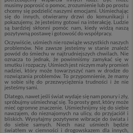
musimy poprosić o pomoc, zrozumienie lub po prostu
chcemy się podzielić naszymi emocjami. Uśmiechając
się do innych, otwieramy drzwi do komunikacji i
pokazujemy, że jesteśmy gotowi na interakcję. Ludzie
są bardziej skłonni pomóc nam, kiedy widzą naszą
pozytywną postawę i gotowość do współpracy.
Oczywiście, uśmiech nie rozwiąże wszystkich naszych
problemów. Nie zawsze jesteśmy w stanie znaleźć
powód do śmiechu w najtrudniejszych chwilach. Nie
oznacza to jednak, że powinniśmy zamykać się w
smutku i rozpaczy. Uśmiech jest niczym mały promień
nadziei, który może towarzyszyć nam w drodze do
rozwiązania problemów. To przypomnienie, że mamy
w sobie siłę do przezwyciężenia trudności i że nie
jesteśmy sami.
Dlatego, nawet jeśli świat wydaje się nam ponury i zły,
spróbujmy uśmiechnąć się. To prosty gest, który może
mieć ogromne znaczenie. Uśmiechnijmy się do siebie
nawzajem, do nieznajomych na ulicy, do przyjaciół i
bliskich. Wysyłajmy pozytywne wibracje do świata i
do siebie samych. Niech nasz uśmiech będzie
światłem w ciemności i drogowskazem dla innych,