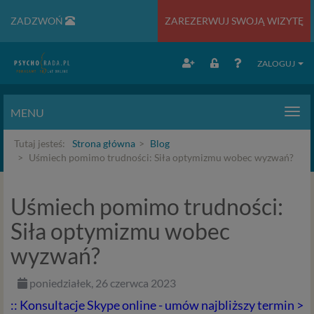
ZADZWOŃ
ZAREZERWUJ SWOJĄ WIZYTĘ
ZALOGUJ
MENU
Men
Tutaj jesteś:
Strona główna
Blog
Uśmiech pomimo trudności: Siła optymizmu wobec wyzwań?
Uśmiech pomimo trudności:
Siła optymizmu wobec
wyzwań?
poniedziałek, 26 czerwca 2023
:: Konsultacje Skype online - umów najbliższy termin >