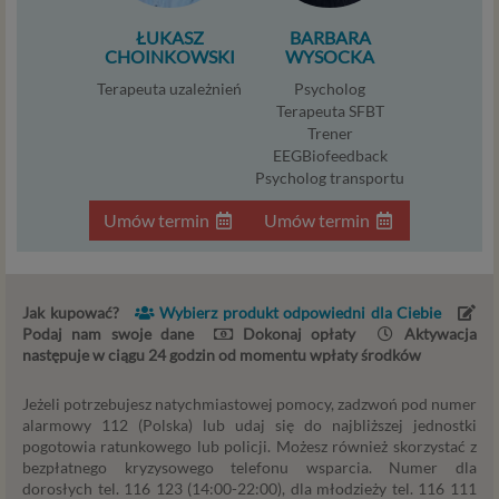
Niezbędność przetwarzania do zawarcia lub
ŁUKASZ
BARBARA
wykonania umowy, której jesteś stroną. Umowa to,
CHOINKOWSKI
WYSOCKA
w naszym przypadku, regulamin serwisu i
Terapeuta uzależnień
Psycholog
informacje na stronach ofertowych danej usługi.
Terapeuta SFBT
Jeśli zatem zawieramy z Tobą umowę o realizację
Trener
danej usługi, to możemy przetwarzać Twoje dane w
EEGBiofeedback
zakresie niezbędnym do realizacji tej umowy. W
Psycholog transportu
przypadku, gdy zakładasz u nas konto, to umowa o
dostarczenie tego konta upoważnia nas do
Umów termin
Umów termin
przetwarzania danych niezbędnych do jego
zapewnienia (np. danych podanych przez Ciebie w
profilu tego konta). Bez tej możliwości nie bylibyśmy
Jak kupować?
Wybierz produkt odpowiedni dla Ciebie
w stanie zapewnić Ci usługi, a Ty nie mógłbyś z niej
Podaj nam swoje dane
Dokonaj opłaty
Aktywacja
korzystać.
następuje w ciągu 24 godzin od momentu wpłaty środków
Niezbędność przetwarzania do celów wynikających
z prawnie uzasadnionych interesów realizowanych
Jeżeli potrzebujesz natychmiastowej pomocy, zadzwoń pod numer
przez administratora lub przez stronę trzecią. Ta
alarmowy 112 (Polska) lub udaj się do najbliższej jednostki
podstawa przetwarzania danych dotyczy
pogotowia ratunkowego lub policji. Możesz również skorzystać z
przypadków, gdy ich przetwarzanie jest
bezpłatnego kryzysowego telefonu wsparcia. Numer dla
uzasadnione z uwagi na nasze usprawiedliwione
dorosłych tel. 116 123 (14:00-22:00), dla młodzieży tel. 116 111