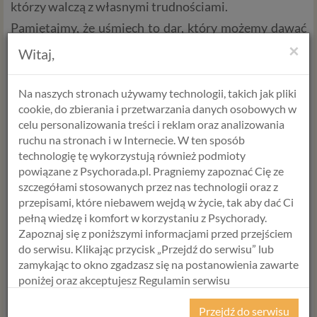
którzy walczą z własnymi trudnościami.
Pamiętajmy, że uśmiech to dar, który możemy dawać
sobie nawzajem każdego dnia. Niech stanie się
×
Witaj,
naszym sprzymierzeńcem w trudnych chwilach i
naszym towarzyszem w podróży przez życie.
Przezwyciężajmy trudności z optymizmem i
Na naszych stronach używamy technologii, takich jak pliki
uśmiechem na twarzy, a zobaczymy, jak wiele
pozytywnych zmian może to przynieść. W końcu,
cookie, do zbierania i przetwarzania danych osobowych w
uśmiech jest najlepszym lekarstwem na wszystko, co
celu personalizowania treści i reklam oraz analizowania
nas przytłacza.
ruchu na stronach i w Internecie. W ten sposób
technologię tę wykorzystują również podmioty
powiązane z Psychorada.pl. Pragniemy zapoznać Cię ze
Alicja Krawczyk
szczegółami stosowanych przez nas technologii oraz z
psycholog >
przepisami, które niebawem wejdą w życie, tak aby dać Ci
P
raktyk Terapii Któtkoterminowej Skoncentrowanej
pełną wiedzę i komfort w korzystaniu z Psychorady.
na Rozwiązaniu
Zapoznaj się z poniższymi informacjami przed przejściem
do serwisu. Klikając przycisk „Przejdź do serwisu” lub
zamykając to okno zgadzasz się na postanowienia zawarte
WYBIERZ USŁUGĘ, SPECJALISTĘ
poniżej oraz akceptujesz Regulamin serwisu
I TERMIN
Psychorada.pl i Politykę Prywatności.
Przejdź do serwisu