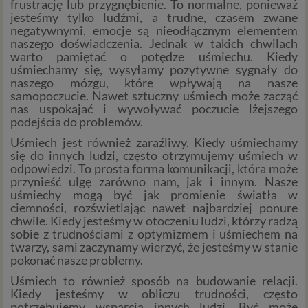
frustrację lub przygnębienie. To normalne, ponieważ
jesteśmy tylko ludźmi, a trudne, czasem zwane
negatywnymi, emocje są nieodłącznym elementem
naszego doświadczenia. Jednak w takich chwilach
warto pamiętać o potędze uśmiechu. Kiedy
uśmiechamy się, wysyłamy pozytywne sygnały do
naszego mózgu, które wpływają na nasze
samopoczucie. Nawet sztuczny uśmiech może zacząć
nas uspokajać i wywoływać poczucie lżejszego
podejścia do problemów.
Uśmiech jest również zaraźliwy. Kiedy uśmiechamy
się do innych ludzi, często otrzymujemy uśmiech w
odpowiedzi. To prosta forma komunikacji, która może
przynieść ulgę zarówno nam, jak i innym. Nasze
uśmiechy mogą być jak promienie światła w
ciemności, rozświetlając nawet najbardziej ponure
chwile. Kiedy jesteśmy w otoczeniu ludzi, którzy radzą
sobie z trudnościami z optymizmem i uśmiechem na
twarzy, sami zaczynamy wierzyć, że jesteśmy w stanie
pokonać nasze problemy.
Uśmiech to również sposób na budowanie relacji.
Kiedy jesteśmy w obliczu trudności, często
potrzebujemy wsparcia innych ludzi. Być może