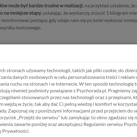
ów może być bardzo trudne w realizacji
, na przykład ustalenie, 
to na mniejsze etapy
, ustalając, że wystarczy zrzucić 1 kilogram mi
dy monitorować postępy, gdy udaje nam się po kolei wykonać mniejs
cia wyniku końcowego.
owodzeniu to nasza motywacja, a więc
dlaczego lub dla kogo chcemy 
ch stronach używamy technologii, takich jak pliki cookie, do zbiera
zakończeniu podjętych działań. To, że jest na początku wysoka nie
zania danych osobowych w celu personalizowania treści i reklam 
pierwszych postępów czy pozytywne sygnały z otoczenia.
ania ruchu na stronach i w Internecie. W ten sposób technologię t
tują również podmioty powiązane z Psychorada.pl. Pragniemy z
zczegółami stosowanych przez nas technologii oraz z przepisami, k
ne tak ważne i dlaczego chcesz je zrealizować – to skutecznie zwię
 wejdą w życie, tak aby dać Ci pełną wiedzę i komfort w korzystan
dy. Zapoznaj się z poniższymi informacjami przed przejściem do s
wydaje się być celem konkretnie sformułowanym, wystarczy silna 
 przycisk „Przejdź do serwisu” lub zamykając to okno zgadzasz się 
ienia zawarte poniżej oraz akceptujesz Regulamin serwisu Psych
kę Prywatności.
? Być asertywnym,
zacząć realizować swoje potrzeby
, więcej uwag