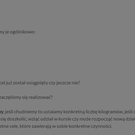
my je ogólnikowo:
el już został osiągnięty czy jeszcze nie?
zaczęliśmy się realizować?
ny
, jeśli chudniemy to ustalamy konkretną liczbę kilogramów, jeśli 
 się doszkolić, wziąć udział w kursie czy może rozpocząć nową dz
retne cele, które zawierają w sobie konkretne czynności.