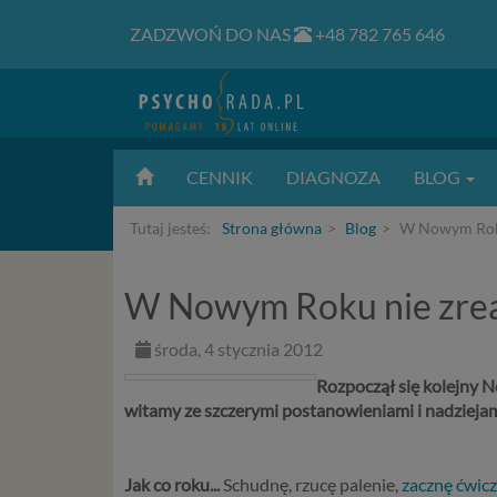
ZADZWOŃ DO NAS
+48 782 765 646
CENNIK
DIAGNOZA
BLOG
Tutaj jesteś:
Strona główna
Blog
W Nowym Roku 
W Nowym Roku nie zrea
środa, 4 stycznia 2012
Rozpoczął się kolejny 
witamy ze szczerymi postanowieniami i nadziejami 
Jak co roku...
Schudnę, rzucę palenie,
zacznę ćwic