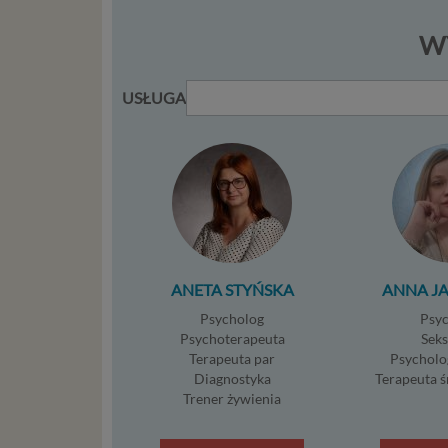
konsulta
mogą być
WY
storage)
stronach
USŁUGA
Podsta
Przetwa
kilka ro
przypadk
Ni
st
st
ANETA STYŃSKA
ANNA J
re
Psycholog
Psy
ni
Psychoterapeuta
Sek
to
Terapeuta par
Psycholo
da
Diagnostyka
Terapeuta 
w p
Trener żywienia
usł
Ni