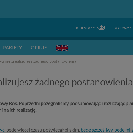
REJESTRACJA
AKTYWAC
PAKIETY
OPINIE
nie zrealizujesz żadnego postanowienia
lizujesz żadnego postanowienia
Nowy Rok.
Poprzedni pożegnaliśmy podsumowując i rozliczając plany
na ich realizację.
zyć
, będę więcej czasu poświęcał bliskim,
będę szczęśliwy
,
będę mils