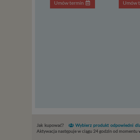
in
Umów termin
Umów t
po
je
mi
sp
do
do
tr
usł
int
Ps
Tw
re
re
Two
ch
mo
Twoje da
Jak kupować?
Wybierz produkt odpowiedni dla
posiadan
Aktywacja następuje w ciągu 24 godzin od momentu
dopuszc