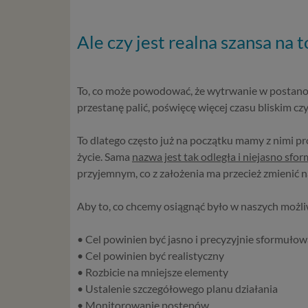
Ale czy jest realna szansa na t
To, co może powodować, że wytrwanie w postanowi
przestanę palić, poświęcę więcej czasu bliskim czy
To dlatego często już na początku mamy z nimi 
życie. Sama
nazwa jest tak odległa i niejasno sf
przyjemnym, co z założenia ma przecież zmienić na
Aby to, co chcemy osiągnąć było w naszych możli
• Cel powinien być jasno i precyzyjnie sformuło
• Cel powinien być realistyczny
• Rozbicie na mniejsze elementy
• Ustalenie szczegółowego planu działania
• Monitorowanie postępów