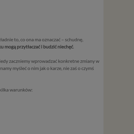
kładnie to, co ona ma oznaczać – schudnę,
u mogą przytłaczać i budzić niechęć
.
, kiedy zaczniemy wprowadzać konkretne zmiany w
namy myśleć o nim jak o karze, nie zaś o czymś
 kilka warunków: