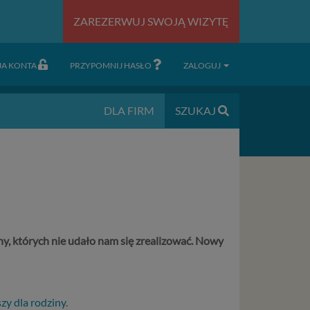
ZAREZERWUJ SWOJĄ WIZYTĘ
JA KONTA
PRZYPOMNIJ HASŁO
ZALOGUJ
DLA FIRM
SZUKAJ
, których nie udało nam się zrealizować.
Nowy
zy dla rodziny
.