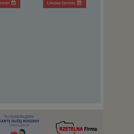
ą. Ta
rmin
Umów termin
warzanie
ejmuje
ba),
zowanie
łasnych
śli
t w
zania
eśli nie
nież
encie.
ypadku
osowanym