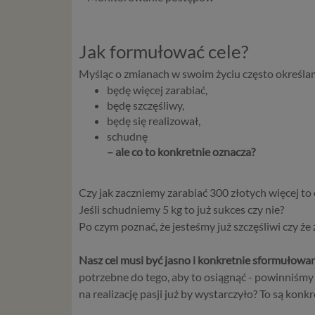
Jak formułować cele?
Myśląc o zmianach w swoim życiu często określa
będę więcej zarabiać,
będę szczęśliwy,
będę się realizował,
schudnę
– ale co to konkretnie oznacza?
Czy jak zaczniemy zarabiać 300 złotych więcej to c
Jeśli schudniemy 5 kg to już sukces czy nie?
Po czym poznać, że jesteśmy już szczęśliwi czy że 
Nasz cel musi być jasno i konkretnie sformułowa
potrzebne do tego, aby to osiągnąć - powinniśmy
na realizację pasji już by wystarczyło? To są konk