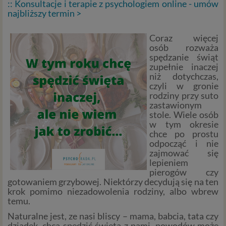
:: Konsultacje i terapie z psychologiem online - umów
najbliższy termin >
Coraz więcej
osób rozważa
spędzanie świąt
zupełnie inaczej
niż dotychczas,
czyli w gronie
rodziny przy suto
zastawionym
stole. Wiele osób
w tym okresie
chce po prostu
odpocząć i nie
zajmować się
lepieniem
pierogów czy
gotowaniem grzybowej. Niektórzy decydują się na ten
krok pomimo niezadowolenia rodziny, albo wbrew
temu.
Naturalne jest, ze nasi bliscy – mama, babcia, tata czy
dziadek, chcą spędzić święta z nami, powodów może