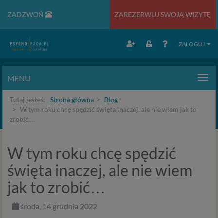
ZADZWOŃ
ZAREZERWUJ SWOJĄ WIZYTĘ
ZALOGUJ
MENU
Men
Tutaj jesteś:
Strona główna
Blog
W tym roku chcę spędzić święta inaczej, ale nie wiem jak to
zrobić…
W tym roku chcę spędzić
święta inaczej, ale nie wiem
jak to zrobić…
środa, 14 grudnia 2022