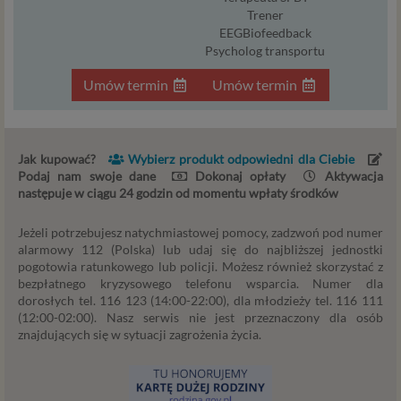
sprawdzenie, czy do Twojego konta nie loguje się
Trener
nieuprawniona osoba), dokonanie pomiarów
EEGBiofeedback
statystycznych, ulepszania naszych usług i
Psycholog transportu
dopasowania ich do potrzeb i wygody
użytkowników (np. personalizowanie treści w
Umów termin
Umów termin
usługach) jak również prowadzenie marketingu i
promocji własnych usług administratora
Psychorada.pl w serwisie administratora (np. jeśli
Jak kupować?
Wybierz produkt odpowiedni dla Ciebie
interesujesz się psychologią dziecka i oglądasz
Podaj nam swoje dane
Dokonaj opłaty
Aktywacja
materiały na ten temat w Psychorada.pl to możemy
następuje w ciągu 24 godzin od momentu wpłaty środków
Ci wyświetlić reklamę na podobny temat).
Twoja dobrowolna zgoda. Aby móc pokazać
Jeżeli potrzebujesz natychmiastowej pomocy, zadzwoń pod numer
interesujące Cię oferty reklamowe (np. produktu lub
alarmowy 112 (Polska) lub udaj się do najbliższej jednostki
usługi, których możesz potrzebować) reklamodawcy
pogotowia ratunkowego lub policji. Możesz również skorzystać z
i ich przedstawiciele muszą mieć możliwość
bezpłatnego kryzysowego telefonu wsparcia. Numer dla
przetwarzania Twoich danych. Udzielenie takiej
dorosłych tel. 116 123 (14:00-22:00), dla młodzieży tel. 116 111
(12:00-02:00). Nasz serwis nie jest przeznaczony dla osób
zgody jest całkowicie dobrowolne, i jeśli nie chcesz,
znajdujących się w sytuacji zagrożenia życia.
nie musisz jej udzielać. Dzięki naszemu rozwiązaniu
masz również możliwość ograniczenia zakresu lub
zmiany zgody w dowolnym momencie.