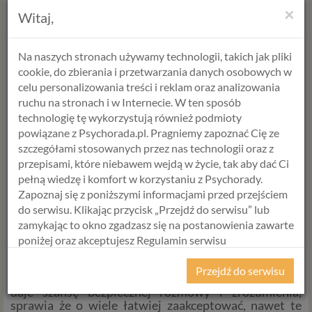
×
zastanowić się nad tym, czy mnie zależy na tym, co
Witaj,
pomyśli czy poczuje moja rodzina. Czy chcę stawiać
sprawy na ostrzu noża, czy raczej pokazać swoje
prawdziwe potrzeby.
Na naszych stronach używamy technologii, takich jak pliki
cookie, do zbierania i przetwarzania danych osobowych w
Niezależnie od tego, którą opcje wybierzesz, pamiętaj
o tym, że osoba po drugiej stronie zawsze ma jakieś
celu personalizowania treści i reklam oraz analizowania
dobre powody, nawet jeśli odbierasz to jako presję ze
ruchu na stronach i w Internecie. W ten sposób
strony rodziny – dobre powody mogą być takie, że nie
technologię tę wykorzystują również podmioty
wyobrażają sobie świąt bez ciebie i chcą twojego
powiązane z Psychorada.pl. Pragniemy zapoznać Cię ze
uczestnictwa.
szczegółami stosowanych przez nas technologii oraz z
Nie myśl o tym jako, o czymś co jest atakiem na ciebie i
przepisami, które niebawem wejdą w życie, tak aby dać Ci
twoją potrzebę. Spróbuj zobaczyć to, tak jak widzi to
pełną wiedzę i komfort w korzystaniu z Psychorady.
mama czy babcia. Nawet jeśli sposób w jaki okazują,
Zapoznaj się z poniższymi informacjami przed przejściem
jest dla ciebie trudny – pomyśl o ich dobrych
do serwisu. Klikając przycisk „Przejdź do serwisu” lub
powodach, a potem spróbuj przedstawić swoje dobre
zamykając to okno zgadzasz się na postanowienia zawarte
powody do wyjazdu – nie musisz z siebie rezygnować.
Czasem wystarczy wzajemne zrozumienie potrzeb, w
poniżej oraz akceptujesz Regulamin serwisu
prostych słowach: „rozumiem, że chcecie mojej
Psychorada.pl i Politykę Prywatności.
obecności w święta… w tym roku jednak będzie
Przejdź do serwisu
inaczej… uszanujcie to proszę”. Komunikacja, która
RODO
daje szansę bezpiecznej rozmowy i zrozumienia,
sprawia że o wiele łatwiej zaakceptować, nawet te
Z dniem 25 maja 2018 r. rozpoczyna obowiązywanie