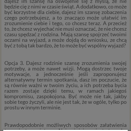
dajesz im szansę na oswojenie się z myślą, że nie
będzie cię z nimi w czasie świąt. A dodatkowo, co może
być korzystne dla ciebie, dajesz im szansę zobaczenia
czego potrzebujesz, a to znacząco może ułatwić im
zrozumienie ciebie i tego, co chcesz teraz. A przecież
to, że chcesz wyjechać nie musi oznaczać, że nie chcesz
czasu spędzać z rodzina. Mają szansę spojrzeć twoimi
oczami na wyjazd, a może dojdą do wniosku, ze chcą
być z tobą tak bardzo, że to może być wspólny wyjazd?
Opcja 3. Dajesz rodzinie szansę zrozumienia swojej
potrzeby, a może nawet wizji. Mogą dostrzec twoje
motywacje, a jednocześnie jeśli zaproponujesz
alternatywny termin spotkania, dasz im poczucie, że
są równie ważni w twoim życiu, a ich potrzeba bycia
razem zostaje dzięki temu, w ramach jakiegoś
kompromisu, zaspokojona. Być może nie tak, jakby
sobie tego życzyli, ale nie jest tak, że w ogóle, tylko po
prostu w innym terminie.
Prawdopodobnie możliwych sposobów załatwienia
tego jest mnóstwo. Najważniejsze jest to, aby