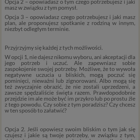
Opcja 2 – opowiadasz o tym czego potrzebujesz i jaki
masz w związku z tym pomysł.
Opcja 3 – opowiadasz czego potrzebujesz i jaki masz
plan, ale proponujesz spotkanie z rodziną w innym,
niezbyt odległym terminie.
Przyjrzyjmy się każdej z tych możliwości.
W opcji 1, nie dajesz nikomu wyboru, ani akceptacji dla
jego potrzeb i uczuć. Ale zapewniasz sobie
zaspokojenie swojej potrzeby. Możliwe, że to wywoła
negatywne uczucia u bliskich, mogą poczuć się
pominięci, nieważni lub zignorowani. Albo mogą się
też zwyczajnie obrazić, że nie zostali uprzedzeni, a
zawsze spędzaliście święta razem. Prawdopodobnie
przejdzie im ale może być im przykro lub po prostu źle
z tego powodu. Czy sobie z tym poradzisz? Czy chcesz
w ten sposób to załatwić?
Opcja 2. Jeśli opowiesz swoim bliskim o tym jak się
czujesz i jakie są twoje potrzeby, w związku z tym,