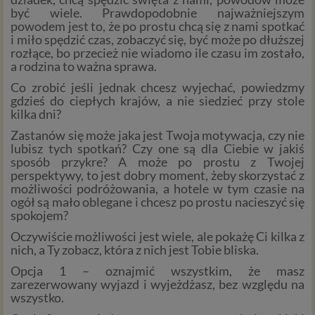
być wiele. Prawdopodobnie najważniejszym
powodem jest to, że po prostu chcą się z nami spotkać
i miło spędzić czas, zobaczyć się, być może po dłuższej
rozłące, bo przecież nie wiadomo ile czasu im zostało,
a rodzina to ważna sprawa.
Co zrobić jeśli jednak chcesz wyjechać, powiedzmy
gdzieś do ciepłych krajów, a nie siedzieć przy stole
kilka dni?
Zastanów się może jaka jest Twoja motywacja, czy nie
lubisz tych spotkań? Czy one są dla Ciebie w jakiś
sposób przykre? A może po prostu z Twojej
perspektywy, to jest dobry moment, żeby skorzystać z
możliwości podróżowania, a hotele w tym czasie na
ogół są mało oblegane i chcesz po prostu nacieszyć się
spokojem?
Oczywiście możliwości jest wiele, ale pokażę Ci kilka z
nich, a Ty zobacz, która z nich jest Tobie bliska.
Opcja 1 – oznajmić wszystkim, że masz
zarezerwowany wyjazd i wyjeżdżasz, bez względu na
wszystko.