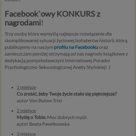
Facebook`owy KONKURS z
nagrodami
!
Trzy osoby które wymyślą najlepsze rozwiązanie dla
skomplikowanej sytuacji życiowej bohaterów historii, którą
publikujemy na naszym
profilu na Facebooku
oraz
zamieszczam poniżej otrzymają od nas nagrody książkowe z
dedykacją pomysłodawczyni Internetowej Poradni
Psychologiczno-Seksuologicznej Anety Styńskie
j! :)
1 miejsce
Co zrobić, żeby Twoje życie stało się piękniejsze?
autor Von Bulow Trixi
2 miejsce
Myślę o Tobie.
Moc dobrych myśli.
autor Beata Pawlikowska
3 miejsce