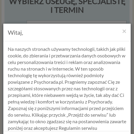
WYBIERZ USŁUGĘ, SPECJALISTĘ
I TERMIN
USŁUGA
×
Witaj,
Na naszych stronach używamy technologii, takich jak pliki
cookie, do zbierania i przetwarzania danych osobowych w
celu personalizowania treści i reklam oraz analizowania
ruchu na stronach i w Internecie. W ten sposób
technologię tę wykorzystują również podmioty
powiązane z Psychorada.pl. Pragniemy zapoznać Cię ze
ANETA STYŃSKA
ANNA JABŁOŃSKA
szczegółami stosowanych przez nas technologii oraz z
Psycholog
Psycholog
przepisami, które niebawem wejdą w życie, tak aby dać Ci
Psychoterapeuta
Seksuolog
pełną wiedzę i komfort w korzystaniu z Psychorady.
Terapeuta par
Psycholog dziecięcy
Zapoznaj się z poniższymi informacjami przed przejściem
Diagnostyka
Terapeuta
do serwisu. Klikając przycisk „Przejdź do serwisu” lub
Trener żywienia
środowiskowy
zamykając to okno zgadzasz się na postanowienia zawarte
Umów termin
Umów termin
poniżej oraz akceptujesz Regulamin serwisu