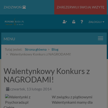
ZADZWOŃ
ZAREZERWUJ SWOJĄ WIZYTĘ
ZALOGUJ
MENU
Men
Tutaj jesteś:
Strona główna
Blog
Walentynkowy Konkurs z NAGRODAMI!
Walentynkowy Konkurs z
NAGRODAMI!
czwartek, 13 lutego 2014
W związku z piątkowymi
Walentynkami mamy dla
Ciebie...