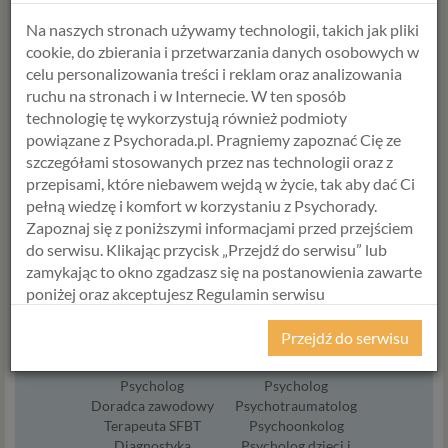
ANETA STYŃSKA
ANNA JABŁOŃSKA
Na naszych stronach używamy technologii, takich jak pliki
Psycholog
Psycholog
cookie, do zbierania i przetwarzania danych osobowych w
Psychoterapeuta
Seksuolog
celu personalizowania treści i reklam oraz analizowania
Terapeuta par
Psycholog dziecięcy
ruchu na stronach i w Internecie. W ten sposób
Diagnostyka
Terapeuta
technologię tę wykorzystują również podmioty
Trener żywienia
środowiskowy
powiązane z Psychorada.pl. Pragniemy zapoznać Cię ze
Umów termin
Umów termin
szczegółami stosowanych przez nas technologii oraz z
przepisami, które niebawem wejdą w życie, tak aby dać Ci
pełną wiedzę i komfort w korzystaniu z Psychorady.
Zapoznaj się z poniższymi informacjami przed przejściem
do serwisu. Klikając przycisk „Przejdź do serwisu” lub
zamykając to okno zgadzasz się na postanowienia zawarte
poniżej oraz akceptujesz Regulamin serwisu
Psychorada.pl i Politykę Prywatności.
Przejdź do serwisu
ALICJA
HANNA
KRAWCZYK
ŚWIERCZEWSKA
RODO
Psycholog
Psycholog
Z dniem 25 maja 2018 r. rozpoczyna obowiązywanie
Doradca zawodowy
Psychotraumatolog
Rozporządzenie Parlamentu Europejskiego i Rady (UE)
Terapeuta SFBT
Psychoonkolog
2016/679 z dnia 27 kwietnia 2016 r. w sprawie ochrony
Diagnostyka
Psycholog dzieci i