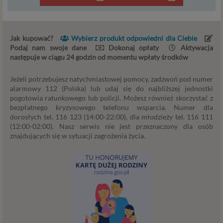
serwisu takimi danymi są np. adres e-mail, adres IP lub
Twoje dane w serwisie konsultacyjnym czy w innej
usłudze oferowanej przez Psychoradę. Dane osobowe
Jak kupować?
Wybierz produkt odpowiedni dla Ciebie
mogą być zapisywane w plikach cookies lub podobnych
Podaj nam swoje dane
Dokonaj opłaty
Aktywacja
technologiach (np. local storage) instalowanych przez nas
następuje w ciągu 24 godzin od momentu wpłaty środków
lub naszych Zaufanych Partnerów na naszych stronach i
urządzeniach, których używasz podczas korzystania z
Jeżeli potrzebujesz natychmiastowej pomocy, zadzwoń pod numer
naszych usług.
alarmowy 112 (Polska) lub udaj się do najbliższej jednostki
pogotowia ratunkowego lub policji. Możesz również skorzystać z
Podstawa i cel przetwarzania
bezpłatnego kryzysowego telefonu wsparcia. Numer dla
dorosłych tel. 116 123 (14:00-22:00), dla młodzieży tel. 116 111
Przetwarzanie danych osobowych wymaga podstawy
(12:00-02:00). Nasz serwis nie jest przeznaczony dla osób
prawnej. RODO przewiduje kilka rodzajów takich
znajdujących się w sytuacji zagrożenia życia.
podstaw prawnych dla przetwarzania danych, a w
przypadkach korzystania z naszych usług wystąpią, co do
zasady trzy z nich:
Niezbędność przetwarzania do zawarcia lub
wykonania umowy, której jesteś stroną. Umowa to,
w naszym przypadku, regulamin serwisu i
informacje na stronach ofertowych danej usługi.