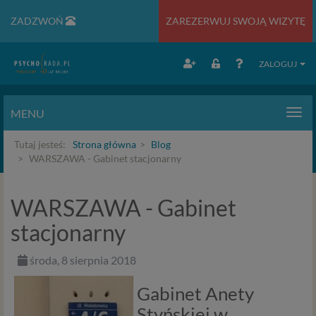
ZADZWOŃ
ZAREZERWUJ SWOJĄ WIZYTĘ
ZALOGUJ
MENU
Men
Tutaj jesteś:
Strona główna
Blog
WARSZAWA - Gabinet stacjonarny
WARSZAWA - Gabinet
stacjonarny
środa, 8 sierpnia 2018
Gabinet Anety
Styńskiej w