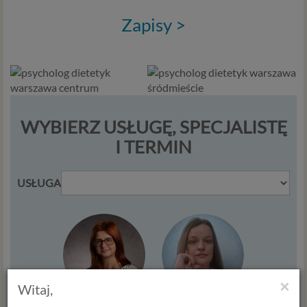
Zapisy >
WYBIERZ USŁUGĘ, SPECJALISTĘ
I TERMIN
USŁUGA
×
Witaj,