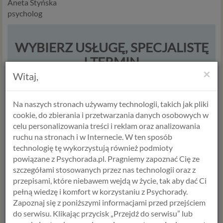
Aneta Styńska
psycholog
WYBIERZ USŁUGĘ, SPECJALISTĘ
I TERMIN
×
Witaj,
USŁUGA
Na naszych stronach używamy technologii, takich jak pliki
cookie, do zbierania i przetwarzania danych osobowych w
celu personalizowania treści i reklam oraz analizowania
ruchu na stronach i w Internecie. W ten sposób
technologię tę wykorzystują również podmioty
powiązane z Psychorada.pl. Pragniemy zapoznać Cię ze
szczegółami stosowanych przez nas technologii oraz z
przepisami, które niebawem wejdą w życie, tak aby dać Ci
ANETA STYŃSKA
ANNA JABŁOŃSKA
pełną wiedzę i komfort w korzystaniu z Psychorady.
Psycholog
Psycholog
Zapoznaj się z poniższymi informacjami przed przejściem
Psychoterapeuta
Seksuolog
do serwisu. Klikając przycisk „Przejdź do serwisu” lub
Terapeuta par
Psycholog dziecięcy