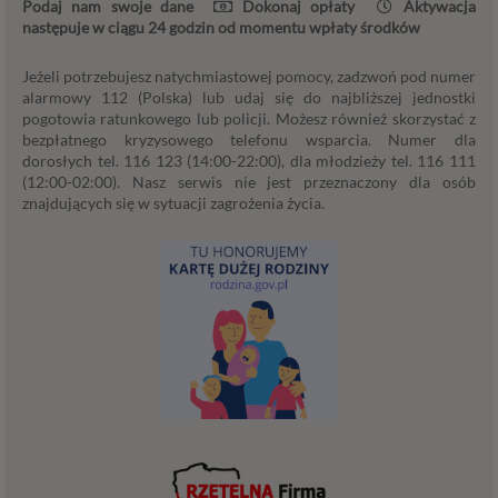
Podaj nam swoje dane
Dokonaj opłaty
Aktywacja
podstaw prawnych dla przetwarzania danych, a w
następuje w ciągu 24 godzin od momentu wpłaty środków
przypadkach korzystania z naszych usług wystąpią, co do
zasady trzy z nich:
Jeżeli potrzebujesz natychmiastowej pomocy, zadzwoń pod numer
alarmowy 112 (Polska) lub udaj się do najbliższej jednostki
Niezbędność przetwarzania do zawarcia lub
pogotowia ratunkowego lub policji. Możesz również skorzystać z
wykonania umowy, której jesteś stroną. Umowa to,
bezpłatnego kryzysowego telefonu wsparcia. Numer dla
w naszym przypadku, regulamin serwisu i
dorosłych tel. 116 123 (14:00-22:00), dla młodzieży tel. 116 111
informacje na stronach ofertowych danej usługi.
(12:00-02:00). Nasz serwis nie jest przeznaczony dla osób
znajdujących się w sytuacji zagrożenia życia.
Jeśli zatem zawieramy z Tobą umowę o realizację
danej usługi, to możemy przetwarzać Twoje dane w
zakresie niezbędnym do realizacji tej umowy. W
przypadku, gdy zakładasz u nas konto, to umowa o
dostarczenie tego konta upoważnia nas do
przetwarzania danych niezbędnych do jego
zapewnienia (np. danych podanych przez Ciebie w
profilu tego konta). Bez tej możliwości nie bylibyśmy
w stanie zapewnić Ci usługi, a Ty nie mógłbyś z niej
korzystać.
Niezbędność przetwarzania do celów wynikających
z prawnie uzasadnionych interesów realizowanych