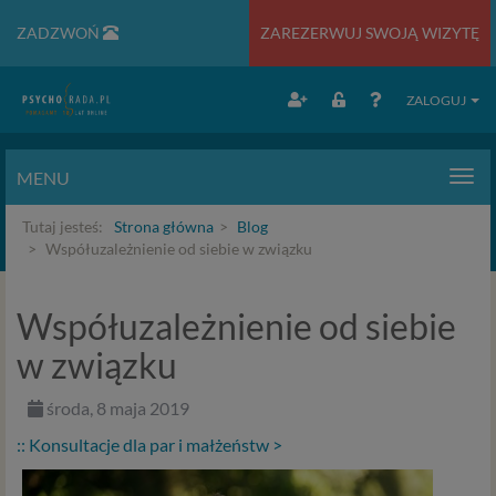
ZADZWOŃ
ZAREZERWUJ SWOJĄ WIZYTĘ
ZALOGUJ
MENU
Men
Tutaj jesteś:
Strona główna
Blog
Współuzależnienie od siebie w związku
Współuzależnienie od siebie
w związku
środa, 8 maja 2019
:: Konsultacje dla par i małżeństw >