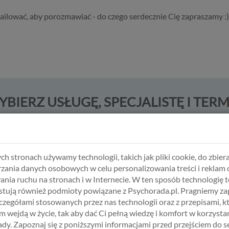
ailować, aby porozmawiać - do czego serdecznie Cię zapraszamy :)
BIERZ USŁUGĘ, SPECJALISTĘ I TER
ch stronach używamy technologii, takich jak pliki cookie, do zbiera
zania danych osobowych w celu personalizowania treści i reklam 
ania ruchu na stronach i w Internecie. W ten sposób technologię t
tują również podmioty powiązane z Psychorada.pl. Pragniemy z
zczegółami stosowanych przez nas technologii oraz z przepisami, k
 wejdą w życie, tak aby dać Ci pełną wiedzę i komfort w korzystan
dy. Zapoznaj się z poniższymi informacjami przed przejściem do s
ABŁOŃSKA
ALICJA KRAWCZYK
HANNA ŚWI