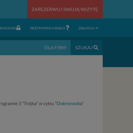
ZAREZERWUJ SWOJĄ WIZYTĘ
JA KONTA
PRZYPOMNIJ HASŁO
ZALOGUJ
DLA FIRM
SZUKAJ
ogramie 3 "Trójka" w cyklu "
Dobronocka
"