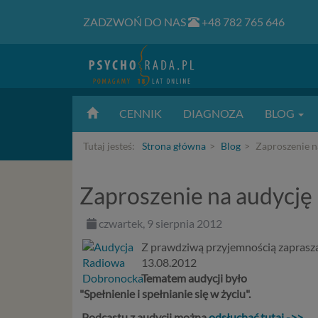
ZADZWOŃ DO NAS
+48 782 765 646
CENNIK
DIAGNOZA
BLOG
Tutaj jesteś:
Strona główna
Blog
Zaproszenie n
Zaproszenie na audycję
czwartek, 9 sierpnia 2012
Z prawdziwą przyjemnością zapraszam
13.08.2012
Tematem audycji było
"Spełnienie i spełnianie się w życiu".
Podcastu z audycji można
odsłuchać tutaj ->>