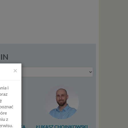
MIN
×
nia i
oraz
ę
apoznać
tóre
iu z
erwisu.
ERCZEWSKA
ŁUKASZ CHOINKOWSKI