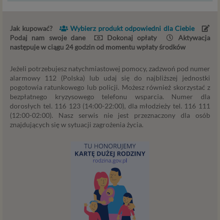
dopasowania ich do potrzeb i wygody
użytkowników (np. personalizowanie treści w
usługach) jak również prowadzenie marketingu i
Jak kupować?
Wybierz produkt odpowiedni dla Ciebie
promocji własnych usług administratora
Podaj nam swoje dane
Dokonaj opłaty
Aktywacja
następuje w ciągu 24 godzin od momentu wpłaty środków
Psychorada.pl w serwisie administratora (np. jeśli
interesujesz się psychologią dziecka i oglądasz
Jeżeli potrzebujesz natychmiastowej pomocy, zadzwoń pod numer
materiały na ten temat w Psychorada.pl to możemy
alarmowy 112 (Polska) lub udaj się do najbliższej jednostki
Ci wyświetlić reklamę na podobny temat).
pogotowia ratunkowego lub policji. Możesz również skorzystać z
Twoja dobrowolna zgoda. Aby móc pokazać
bezpłatnego kryzysowego telefonu wsparcia. Numer dla
interesujące Cię oferty reklamowe (np. produktu lub
dorosłych tel. 116 123 (14:00-22:00), dla młodzieży tel. 116 111
usługi, których możesz potrzebować) reklamodawcy
(12:00-02:00). Nasz serwis nie jest przeznaczony dla osób
i ich przedstawiciele muszą mieć możliwość
znajdujących się w sytuacji zagrożenia życia.
przetwarzania Twoich danych. Udzielenie takiej
zgody jest całkowicie dobrowolne, i jeśli nie chcesz,
nie musisz jej udzielać. Dzięki naszemu rozwiązaniu
masz również możliwość ograniczenia zakresu lub
zmiany zgody w dowolnym momencie.
Twoje dane, w ramach naszych usług, przetwarzane będą
wyłącznie w przypadku posiadania przez nas lub inny
podmiot przetwarzający dane jednej z dopuszczonych