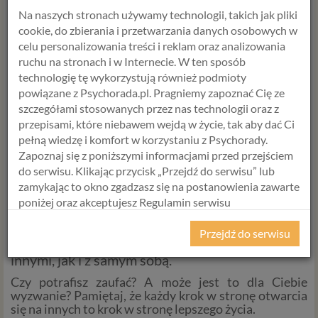
Zaufanie rodzi się z przewidywalności. Jeśli mówisz,
Na naszych stronach używamy technologii, takich jak pliki
że coś zrobisz, dotrzymuj słowa. Każde złamane
cookie, do zbierania i przetwarzania danych osobowych w
obietnice osłabiają więź.
celu personalizowania treści i reklam oraz analizowania
Pracuj nad przeszłością
ruchu na stronach i w Internecie. W ten sposób
technologię tę wykorzystują również podmioty
Jeśli masz trudności z zaufaniem z powodu dawnych
powiązane z Psychorada.pl. Pragniemy zapoznać Cię ze
zranień, warto poszukać wsparcia terapeutycznego.
Przepracowanie traum i zrozumienie mechanizmów
szczegółami stosowanych przez nas technologii oraz z
obronnych pomoże Ci budować zdrowe relacje w
przepisami, które niebawem wejdą w życie, tak aby dać Ci
przyszłości.
pełną wiedzę i komfort w korzystaniu z Psychorady.
Zapoznaj się z poniższymi informacjami przed przejściem
Zaufanie to wartość, która otwiera nas na innych
do serwisu. Klikając przycisk „Przejdź do serwisu” lub
ludzi, pozwala budować głębokie relacje i
zamykając to okno zgadzasz się na postanowienia zawarte
czerpać więcej satysfakcji z życia. Choć czasem
poniżej oraz akceptujesz Regulamin serwisu
wiąże się z ryzykiem, jest niezbędne, by tworzyć
Psychorada.pl i Politykę Prywatności.
autentyczne więzi i rozwijać się emocjonalnie.
Przejdź do serwisu
Warto je pielęgnować – zarówno w relacjach z
RODO
innymi, jak i z samym sobą.
Z dniem 25 maja 2018 r. rozpoczyna obowiązywanie
Czy potrafisz zaufać? A może jest to dla Ciebie
Rozporządzenie Parlamentu Europejskiego i Rady (UE)
wyzwanie? Pamiętaj, że każdy krok w stronę otwarcia
2016/679 z dnia 27 kwietnia 2016 r. w sprawie ochrony
się na innych to krok w stronę lepszego życia.