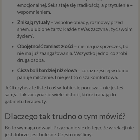
emocjonalnej.
Seks
staje
się
rzadkością,
a
przytulenie –
wspomnieniem.
Znikają
rytuały
–
wspólne
obiady,
rozmowy
przed
snem,
ulubione
żarty.
Każde
z
Was
zaczyna „
żyć
swoim
życiem”.
Obojętność
zamiast
złości
–
nie
ma
już
sprzeczek,
bo
nie
ma
już
zaangażowania.
Wszystko
jedno,
co
zrobi
druga
osoba.
Cisza
boli
bardziej
niż
słowa
–
coraz
częściej
w
domu
panuje
milczenie.
I
nie
jest
to
cisza
komfortowa.
Jeśli
czytasz
tę
listę
i
coś
w
Tobie
się
porusza –
nie
jesteś
sam/
a.
Tak
zaczyna
się
wiele
historii,
które
trafiają
do
gabinetu
terapeuty.
Dlaczego
tak
trudno
o
tym
mówić?
Bo
to
wymaga
odwagi.
Przyznanie
się
do
tego,
że
w
relacji
nie
jest
dobrze,
jest
bolesne.
Często
myślimy: