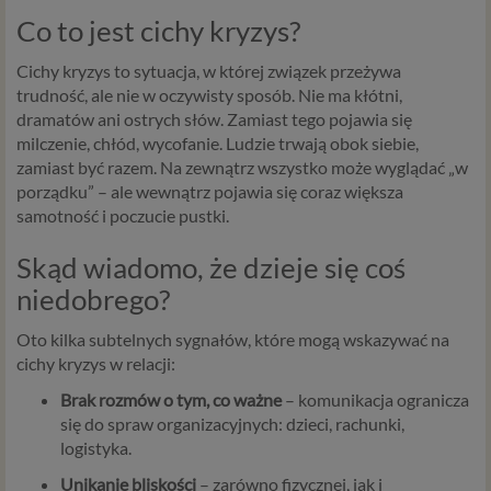
Co
to
jest
cichy
kryzys?
Cichy
kryzys
to
sytuacja,
w
której
związek
przeżywa
trudność,
ale
nie
w
oczywisty
sposób.
Nie
ma
kłótni,
dramatów
ani
ostrych
słów.
Zamiast
tego
pojawia
się
milczenie,
chłód,
wycofanie.
Ludzie
trwają
obok
siebie,
zamiast
być
razem.
Na
zewnątrz
wszystko
może
wyglądać „
w
porządku” –
ale
wewnątrz
pojawia
się
coraz
większa
samotność
i
poczucie
pustki.
Skąd
wiadomo,
że
dzieje
się
coś
niedobrego?
Oto
kilka
subtelnych
sygnałów,
które
mogą
wskazywać
na
cichy
kryzys
w
relacji:
Brak
rozmów
o
tym,
co
ważne
–
komunikacja
ogranicza
się
do
spraw
organizacyjnych:
dzieci,
rachunki,
logistyka.
Unikanie
bliskości
–
zarówno
fizycznej,
jak
i