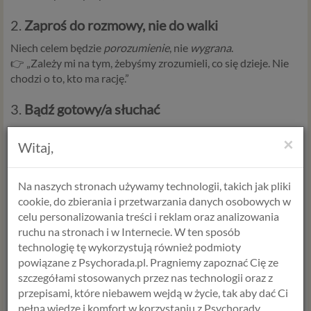
2.
Zaproś
do
rozmowy,
nie
do
walki
Niech
celem
będzie
porozumienie
,
nie
wygrana
.
👉 „
Zależy
mi
na
tym,
żebyśmy
zrozumieli,
co
się
dzieje.
Nie
chodzi
o
to,
kto
ma
rację.”
3.
Bądź
gotowy/
a
słuchać
Nie
tylko
mówić
o
swoich
emocjach,
ale
też
usłyszeć
drugą
×
Witaj,
stronę –
nawet
jeśli
nie
wszystko
będzie
przyjemne.
4.
Nie
oczekuj
od
razu
rozwiązania
Na naszych stronach używamy technologii, takich jak pliki
Pierwsza
rozmowa
to
często
dopiero
początek.
Dajcie
sobie
cookie, do zbierania i przetwarzania danych osobowych w
czas,
by
wrócić
do
siebie.
celu personalizowania treści i reklam oraz analizowania
ruchu na stronach i w Internecie. W ten sposób
5.
Jeśli
rozmowa
nie
działa –
poszukajcie
technologię tę wykorzystują również podmioty
wsparcia
powiązane z Psychorada.pl. Pragniemy zapoznać Cię ze
szczegółami stosowanych przez nas technologii oraz z
Czasem
potrzebny
jest
ktoś
trzeci –
ktoś,
kto
pomoże
przepisami, które niebawem wejdą w życie, tak aby dać Ci
zrozumieć,
co
naprawdę
się
dzieje.
Terapia
par
nie
jest
pełną wiedzę i komfort w korzystaniu z Psychorady.