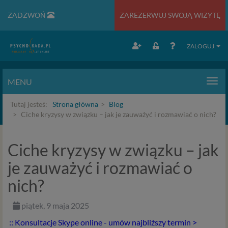
ZADZWOŃ
ZAREZERWUJ SWOJĄ WIZYTĘ
ZALOGUJ
MENU
Men
Tutaj jesteś:
Strona główna
Blog
Ciche kryzysy w związku – jak je zauważyć i rozmawiać o nich?
Ciche kryzysy w związku – jak
je zauważyć i rozmawiać o
nich?
piątek, 9 maja 2025
:: Konsultacje Skype online - umów najbliższy termin >