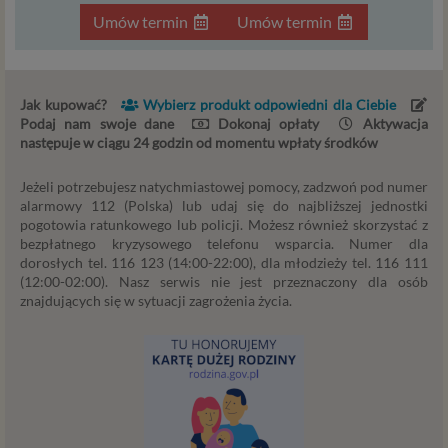
interesujące Cię oferty reklamowe (np. produktu lub
Umów termin
Umów termin
usługi, których możesz potrzebować) reklamodawcy
i ich przedstawiciele muszą mieć możliwość
przetwarzania Twoich danych. Udzielenie takiej
zgody jest całkowicie dobrowolne, i jeśli nie chcesz,
Jak kupować?
Wybierz produkt odpowiedni dla Ciebie
nie musisz jej udzielać. Dzięki naszemu rozwiązaniu
Podaj nam swoje dane
Dokonaj opłaty
Aktywacja
masz również możliwość ograniczenia zakresu lub
następuje w ciągu 24 godzin od momentu wpłaty środków
zmiany zgody w dowolnym momencie.
Jeżeli potrzebujesz natychmiastowej pomocy, zadzwoń pod numer
Twoje dane, w ramach naszych usług, przetwarzane będą
alarmowy 112 (Polska) lub udaj się do najbliższej jednostki
wyłącznie w przypadku posiadania przez nas lub inny
pogotowia ratunkowego lub policji. Możesz również skorzystać z
podmiot przetwarzający dane jednej z dopuszczonych
bezpłatnego kryzysowego telefonu wsparcia. Numer dla
przez RODO podstaw prawnych i wyłącznie w celu
dorosłych tel. 116 123 (14:00-22:00), dla młodzieży tel. 116 111
(12:00-02:00). Nasz serwis nie jest przeznaczony dla osób
dostosowanym do danej podstawy, zgodnie z opisem
znajdujących się w sytuacji zagrożenia życia.
powyżej. Twoje dane przetwarzane będą do czasu
istnienia podstawy do ich przetwarzania – czyli w
przypadku udzielenia zgody do momentu jej cofnięcia,
ograniczenia lub innych działań z Twojej strony
ograniczających tę zgodę, w przypadku niezbędności
danych do wykonania umowy – przez czas jej
wykonywania, a w przypadku, gdy podstawą