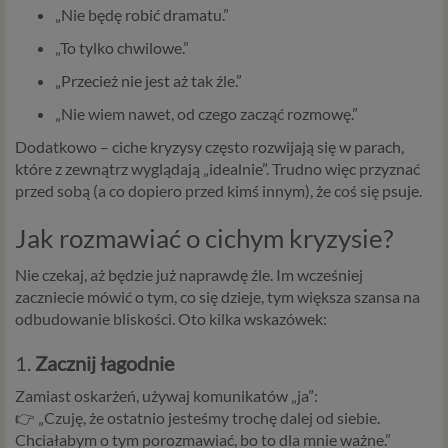
„
Nie
będę
robić
dramatu.”
„
To
tylko
chwilowe.”
„
Przecież
nie
jest
aż
tak
źle.”
„
Nie
wiem
nawet,
od
czego
zacząć
rozmowę.”
Dodatkowo –
ciche
kryzysy
często
rozwijają
się
w
parach,
które
z
zewnątrz
wyglądają „
idealnie”.
Trudno
więc
przyznać
przed
sobą (
a
co
dopiero
przed
kimś
innym),
że
coś
się
psuje.
Jak
rozmawiać
o
cichym
kryzysie?
Nie
czekaj,
aż
będzie
już
naprawdę
źle.
Im
wcześniej
zaczniecie
mówić
o
tym,
co
się
dzieje,
tym
większa
szansa
na
odbudowanie
bliskości.
Oto
kilka
wskazówek:
1.
Zacznij
łagodnie
Zamiast
oskarżeń,
używaj
komunikatów „
ja”:
👉 „
Czuję,
że
ostatnio
jesteśmy
trochę
dalej
od
siebie.
Chciałabym
o
tym
porozmawiać,
bo
to
dla
mnie
ważne.”