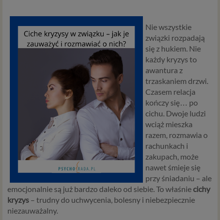
Nie
wszystkie
związki
rozpadają
się
z
hukiem.
Nie
każdy
kryzys
to
awantura
z
trzaskaniem
drzwi.
Czasem
relacja
kończy
się…
po
cichu.
Dwoje
ludzi
wciąż
mieszka
razem,
rozmawia
o
rachunkach
i
zakupach,
może
nawet
śmieje
się
przy
śniadaniu –
ale
emocjonalnie
są
już
bardzo
daleko
od
siebie.
To
właśnie
cichy
kryzys
–
trudny
do
uchwycenia,
bolesny
i
niebezpiecznie
niezauważalny.