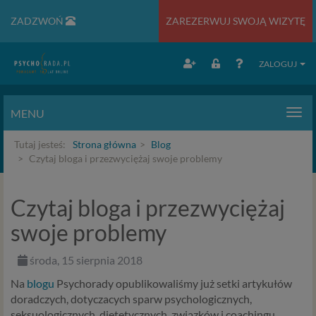
ZADZWOŃ
ZAREZERWUJ SWOJĄ WIZYTĘ
ZALOGUJ
MENU
Men
Tutaj jesteś:
Strona główna
Blog
Czytaj bloga i przezwyciężaj swoje problemy
Czytaj bloga i przezwyciężaj
swoje problemy
środa, 15 sierpnia 2018
Na
blogu
Psychorady opublikowaliśmy już setki artykułów
doradczych, dotyczacych sparw psychologicznych,
seksuologicznych, dietetycznych, związków i coachingu