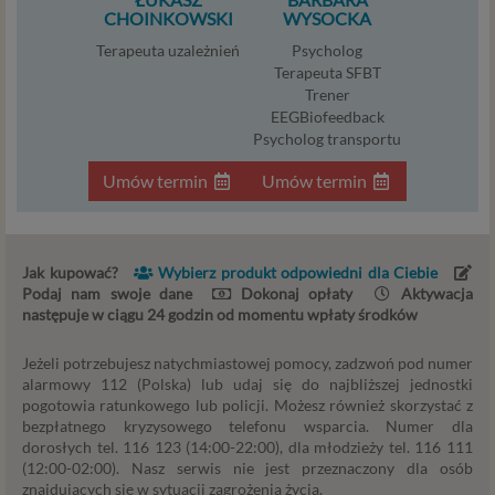
Czym są dane osobowe
CHOINKOWSKI
WYSOCKA
Dane osobowe to, zgodnie z RODO, informacje o
Terapeuta uzależnień
Psycholog
zidentyfikowanej lub możliwej do zidentyfikowania
Terapeuta SFBT
osobie fizycznej. W przypadku korzystania z naszego
Trener
serwisu takimi danymi są np. adres e-mail, adres IP lub
EEGBiofeedback
Twoje dane w serwisie konsultacyjnym czy w innej
Psycholog transportu
usłudze oferowanej przez Psychoradę. Dane osobowe
Umów termin
Umów termin
mogą być zapisywane w plikach cookies lub podobnych
technologiach (np. local storage) instalowanych przez nas
lub naszych Zaufanych Partnerów na naszych stronach i
urządzeniach, których używasz podczas korzystania z
Jak kupować?
Wybierz produkt odpowiedni dla Ciebie
naszych usług.
Podaj nam swoje dane
Dokonaj opłaty
Aktywacja
następuje w ciągu 24 godzin od momentu wpłaty środków
Podstawa i cel przetwarzania
Jeżeli potrzebujesz natychmiastowej pomocy, zadzwoń pod numer
Przetwarzanie danych osobowych wymaga podstawy
alarmowy 112 (Polska) lub udaj się do najbliższej jednostki
prawnej. RODO przewiduje kilka rodzajów takich
pogotowia ratunkowego lub policji. Możesz również skorzystać z
podstaw prawnych dla przetwarzania danych, a w
bezpłatnego kryzysowego telefonu wsparcia. Numer dla
przypadkach korzystania z naszych usług wystąpią, co do
dorosłych tel. 116 123 (14:00-22:00), dla młodzieży tel. 116 111
zasady trzy z nich:
(12:00-02:00). Nasz serwis nie jest przeznaczony dla osób
znajdujących się w sytuacji zagrożenia życia.