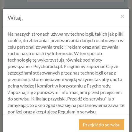
×
Witaj,
Na naszych stronach używamy technologii, takich jak pliki
cookie, do zbierania i przetwarzania danych osobowych w
celu personalizowania treści i reklam oraz analizowania
ruchu na stronach i w Internecie. W ten sposób
ANETA STYŃSKA
ANNA JABŁOŃSKA
technologię tę wykorzystują również podmioty
Psycholog
Psycholog
powiązane z Psychorada.pl. Pragniemy zapoznać Cię ze
Psychoterapeuta
Seksuolog
szczegółami stosowanych przez nas technologii oraz z
Terapeuta par
Psycholog dziecięcy
przepisami, które niebawem wejdą w życie, tak aby dać Ci
Diagnostyka
Terapeuta
pełną wiedzę i komfort w korzystaniu z Psychorady.
Trener żywienia
środowiskowy
Zapoznaj się z poniższymi informacjami przed przejściem
Umów termin
Umów termin
do serwisu. Klikając przycisk „Przejdź do serwisu” lub
zamykając to okno zgadzasz się na postanowienia zawarte
poniżej oraz akceptujesz Regulamin serwisu
Psychorada.pl i Politykę Prywatności.
Przejdź do serwisu
RODO