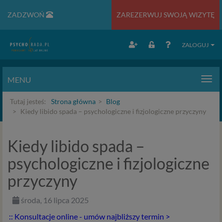
ZADZWOŃ
ZAREZERWUJ SWOJĄ WIZYTĘ
ZALOGUJ
MENU
Men
Tutaj jesteś:
Strona główna
Blog
Kiedy libido spada – psychologiczne i fizjologiczne przyczyny
Kiedy libido spada –
psychologiczne i fizjologiczne
przyczyny
środa, 16 lipca 2025
:: Konsultacje online - umów najbliższy termin >