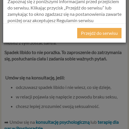
Zapoznaj się z poniższymi informacjami przed przejściem
Ci odnaleźć przyczynę i zaproponować skuteczne wsparcie.
do serwisu. Klikając przycisk „Przejdź do serwisu” lub
zamykając to okno zgadzasz się na postanowienia zawarte
poniżej oraz akceptujesz Regulamin serwisu
Nie każdy ma takie samo libido. Nie zawsze będzie takie
Psychorada.pl i Politykę Prywatności.
samo.
Przejdź do serwisu
Ale jeśli czujesz, że coś się zmieniło i nie wiesz, dlaczego – nie
RODO
musisz z tym zostać sam/a.
Z dniem 25 maja 2018 r. rozpoczyna obowiązywanie
Spadek libido to nie porażka. To zaproszenie do zatrzymania
Rozporządzenie Parlamentu Europejskiego i Rady (UE)
się, posłuchania ciała i zadania sobie ważnych pytań.
2016/679 z dnia 27 kwietnia 2016 r. w sprawie ochrony
osób fizycznych w związku z przetwarzaniem danych
osobowych i w sprawie swobodnego przepływu takich
Umów się na konsultację, jeśli:
danych oraz uchylenia dyrektywy 95/46/WE (określane
popularnie jako „RODO”). RODO obowiązywać będzie w
odczuwasz spadek libido i nie wiesz, co się dzieje,
identycznym zakresie we wszystkich krajach Unii
w relacji pojawia się napięcie z powodu braku seksu,
Europejskiej, a więc także w Polsce i wprowadza szereg
zmian w zasadach regulujących przetwarzanie danych
chcesz lepiej zrozumieć swoją seksualność.
osobowych, które będą miały wpływ na wiele dziedzin
życia, w tym na korzystanie z usług internetowych, takich
➡️ Umów się na
konsultację psychologiczną
lub
terapię dla
jak między innymi usługi serwisu Psychorada.pl. W tej
par w Psychoradzie