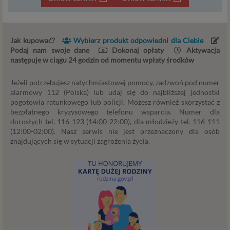
usługi, których możesz potrzebować) reklamodawcy
i ich przedstawiciele muszą mieć możliwość
przetwarzania Twoich danych. Udzielenie takiej
Jak kupować?
Wybierz produkt odpowiedni dla Ciebie
zgody jest całkowicie dobrowolne, i jeśli nie chcesz,
Podaj nam swoje dane
Dokonaj opłaty
Aktywacja
nie musisz jej udzielać. Dzięki naszemu rozwiązaniu
następuje w ciągu 24 godzin od momentu wpłaty środków
masz również możliwość ograniczenia zakresu lub
zmiany zgody w dowolnym momencie.
Jeżeli potrzebujesz natychmiastowej pomocy, zadzwoń pod numer
alarmowy 112 (Polska) lub udaj się do najbliższej jednostki
Twoje dane, w ramach naszych usług, przetwarzane będą
pogotowia ratunkowego lub policji. Możesz również skorzystać z
wyłącznie w przypadku posiadania przez nas lub inny
bezpłatnego kryzysowego telefonu wsparcia. Numer dla
podmiot przetwarzający dane jednej z dopuszczonych
dorosłych tel. 116 123 (14:00-22:00), dla młodzieży tel. 116 111
przez RODO podstaw prawnych i wyłącznie w celu
(12:00-02:00). Nasz serwis nie jest przeznaczony dla osób
dostosowanym do danej podstawy, zgodnie z opisem
znajdujących się w sytuacji zagrożenia życia.
powyżej. Twoje dane przetwarzane będą do czasu
istnienia podstawy do ich przetwarzania – czyli w
przypadku udzielenia zgody do momentu jej cofnięcia,
ograniczenia lub innych działań z Twojej strony
ograniczających tę zgodę, w przypadku niezbędności
danych do wykonania umowy – przez czas jej
wykonywania, a w przypadku, gdy podstawą
przetwarzania danych jest uzasadniony interes