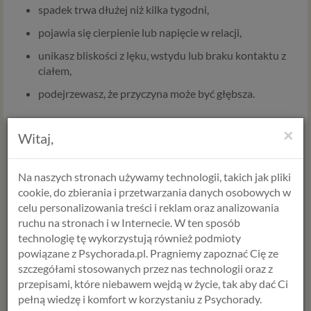
spadek trwa dłużej niż kilka tygodni,
pojawia się cierpienie lub napięcie w relacji,
unikasz bliskości z lęku, wstydu lub braku kontaktu z
ciałem,
podejrzewasz, że przyczyna może być głębsza.
Co można zrobić?
×
Witaj,
✅
Zacznij od rozmowy – ze sobą lub z partnerem/partnerką.
Czego potrzebujesz? Czego się boisz? Czego Ci brakuje?
Na naszych stronach używamy technologii, takich jak pliki
✅
Zadbaj o ciało i sen.
cookie, do zbierania i przetwarzania danych osobowych w
Czasem sen i odpoczynek to pierwszy krok do powrotu
celu personalizowania treści i reklam oraz analizowania
energii seksualnej.
ruchu na stronach i w Internecie. W ten sposób
technologię tę wykorzystują również podmioty
✅
Przyjrzyj się relacji.
powiązane z Psychorada.pl. Pragniemy zapoznać Cię ze
Czy czujesz się bezpiecznie, blisko, swobodnie? Libido karmi
szczegółami stosowanych przez nas technologii oraz z
się emocjonalną bliskością.
przepisami, które niebawem wejdą w życie, tak aby dać Ci
✅
Zasięgnij pomocy specjalisty.
pełną wiedzę i komfort w korzystaniu z Psychorady.
Psycholog, seksuolog, lekarz – to osoby, które mogą pomóc