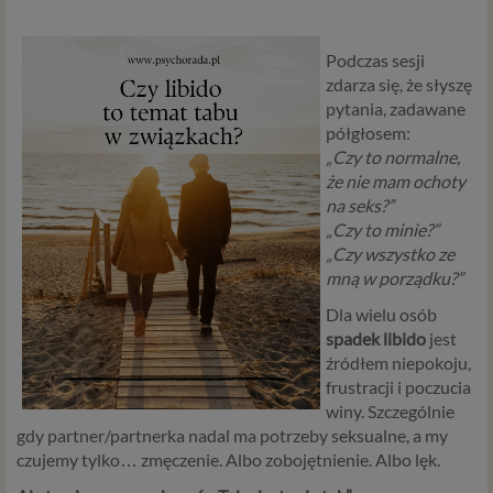
Podczas sesji
zdarza się, że słyszę
pytania, zadawane
półgłosem:
„Czy to normalne,
że nie mam ochoty
na seks?”
„Czy to minie?”
„Czy wszystko ze
mną w porządku?”
Dla wielu osób
spadek libido
jest
źródłem niepokoju,
frustracji i poczucia
winy. Szczególnie
gdy partner/partnerka nadal ma potrzeby seksualne, a my
czujemy tylko… zmęczenie. Albo zobojętnienie. Albo lęk.