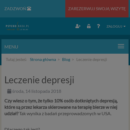
ZADZWOŃ
ZAREZERWUJ SWOJĄ WIZYTĘ
ZALOGUJ
MENU
Men
Tutaj jesteś:
Strona główna
Blog
Leczenie depresji
Leczenie depresji
środa, 14 listopada 2018
Czy wiesz o tym, że tylko 10% osób dotkniętych depresją,
które są przez lekarza skierowane na terapię bierze w niej
udział?
Tak wynika z badań przeprowadzonych w USA.
Dlaczego tak jest?