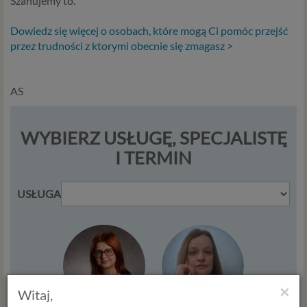
Szanujemy to.
Dowiedz się więcej o osobach, które mogą Ci pomóc przejść
przez trudności z ktorymi obecnie się zmagasz >
AS
WYBIERZ USŁUGĘ, SPECJALISTĘ
I TERMIN
USŁUGA
×
Witaj,