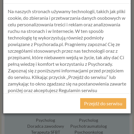
ANETA STYŃSKA
ANNA JABŁOŃSKA
Na naszych stronach używamy technologii, takich jak pliki
Psycholog
Psycholog
cookie, do zbierania i przetwarzania danych osobowych w
Psychoterapeuta
Seksuolog
celu personalizowania treści i reklam oraz analizowania
Terapeuta par
Psycholog dziecięcy
ruchu na stronach i w Internecie. W ten sposób
Diagnostyka
Terapeuta
technologię tę wykorzystują również podmioty
Trener żywienia
środowiskowy
powiązane z Psychorada.pl. Pragniemy zapoznać Cię ze
szczegółami stosowanych przez nas technologii oraz z
Umów termin
Umów termin
przepisami, które niebawem wejdą w życie, tak aby dać Ci
pełną wiedzę i komfort w korzystaniu z Psychorady.
Zapoznaj się z poniższymi informacjami przed przejściem
do serwisu. Klikając przycisk „Przejdź do serwisu” lub
zamykając to okno zgadzasz się na postanowienia zawarte
poniżej oraz akceptujesz Regulamin serwisu
Psychorada.pl i Politykę Prywatności.
Przejdź do serwisu
ALICJA
HANNA
RODO
KRAWCZYK
ŚWIERCZEWSKA
Z dniem 25 maja 2018 r. rozpoczyna obowiązywanie
Psycholog
Psycholog
Rozporządzenie Parlamentu Europejskiego i Rady (UE)
Doradca zawodowy
Psychotraumatolog
Terapeuta SFBT
Psychoonkolog
2016/679 z dnia 27 kwietnia 2016 r. w sprawie ochrony