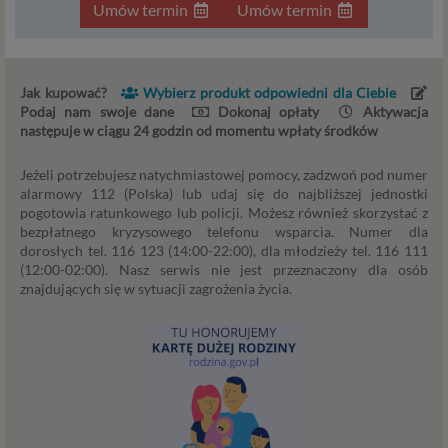
Umów termin
Umów termin
serwisu takimi danymi są np. adres e-mail, adres IP lub
Twoje dane w serwisie konsultacyjnym czy w innej
usłudze oferowanej przez Psychoradę. Dane osobowe
mogą być zapisywane w plikach cookies lub podobnych
Jak kupować?
Wybierz produkt odpowiedni dla Ciebie
technologiach (np. local storage) instalowanych przez nas
Podaj nam swoje dane
Dokonaj opłaty
Aktywacja
następuje w ciągu 24 godzin od momentu wpłaty środków
lub naszych Zaufanych Partnerów na naszych stronach i
urządzeniach, których używasz podczas korzystania z
Jeżeli potrzebujesz natychmiastowej pomocy, zadzwoń pod numer
naszych usług.
alarmowy 112 (Polska) lub udaj się do najbliższej jednostki
pogotowia ratunkowego lub policji. Możesz również skorzystać z
Podstawa i cel przetwarzania
bezpłatnego kryzysowego telefonu wsparcia. Numer dla
dorosłych tel. 116 123 (14:00-22:00), dla młodzieży tel. 116 111
Przetwarzanie danych osobowych wymaga podstawy
(12:00-02:00). Nasz serwis nie jest przeznaczony dla osób
prawnej. RODO przewiduje kilka rodzajów takich
znajdujących się w sytuacji zagrożenia życia.
podstaw prawnych dla przetwarzania danych, a w
przypadkach korzystania z naszych usług wystąpią, co do
zasady trzy z nich:
Niezbędność przetwarzania do zawarcia lub
wykonania umowy, której jesteś stroną. Umowa to,
w naszym przypadku, regulamin serwisu i
informacje na stronach ofertowych danej usługi.