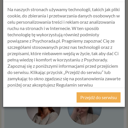
mieć więcej cierpliwości w stosunku do innych
Na naszych stronach używamy technologii, takich jak pliki
spędzać więcej czasu z rodziną
cookie, do zbierania i przetwarzania danych osobowych w
celu personalizowania treści i reklam oraz analizowania
ruchu na stronach i w Internecie. W ten sposób
A jakie są Twoje postanowienia? Co Ciebie motywuje do
technologię tę wykorzystują również podmioty
działania, a co zniechęca? Podziel się w komentarzu ;)
powiązane z Psychorada.pl. Pragniemy zapoznać Cię ze
szczegółami stosowanych przez nas technologii oraz z
WYBIERZ USŁUGĘ, SPECJALISTĘ
przepisami, które niebawem wejdą w życie, tak aby dać Ci
pełną wiedzę i komfort w korzystaniu z Psychorady.
I TERMIN
Zapoznaj się z poniższymi informacjami przed przejściem
do serwisu. Klikając przycisk „Przejdź do serwisu” lub
USŁUGA
zamykając to okno zgadzasz się na postanowienia zawarte
poniżej oraz akceptujesz Regulamin serwisu
Psychorada.pl i Politykę Prywatności.
Przejdź do serwisu
RODO
Z dniem 25 maja 2018 r. rozpoczyna obowiązywanie
Rozporządzenie Parlamentu Europejskiego i Rady (UE)
2016/679 z dnia 27 kwietnia 2016 r. w sprawie ochrony