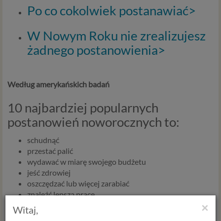
Po co cokolwiek postanawiać>
W Nowym Roku nie zrealizujesz
żadnego postanowienia>
Według amerykańskich badań
10 najbardziej popularnych
postanowień noworocznych to:
schudnąć
przestać palić
wydawać w miarę swojego budżetu
jeść zdrowiej
oszczędzać lub więcej zarabiać
znaleźć lepszą pracę
×
być bardziej zorganizowanym
Witaj,
ćwiczyć więcej