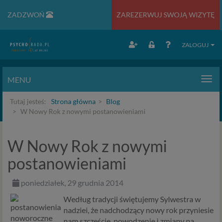
ZADZWOŃ
ZAREZERWUJ SWOJĄ WIZYTĘ
ZALOGUJ
MENU
Men
Tutaj jesteś:
Strona główna
Blog
W Nowy Rok z nowymi postanowieniami
W Nowy Rok z nowymi
postanowieniami
poniedziałek, 29 grudnia 2014
Według tradycji świętujemy Sylwestra w
nadziei, że nadchodzący nowy rok przyniesie
nam szczęście, powodzenie i zmiany na