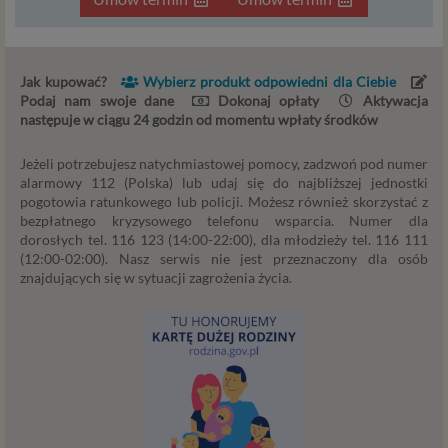
Jeśli zatem zawieramy z Tobą umowę o realizację
danej usługi, to możemy przetwarzać Twoje dane w
zakresie niezbędnym do realizacji tej umowy. W
przypadku, gdy zakładasz u nas konto, to umowa o
Jak kupować?
Wybierz produkt odpowiedni dla Ciebie
dostarczenie tego konta upoważnia nas do
Podaj nam swoje dane
Dokonaj opłaty
Aktywacja
przetwarzania danych niezbędnych do jego
następuje w ciągu 24 godzin od momentu wpłaty środków
zapewnienia (np. danych podanych przez Ciebie w
profilu tego konta). Bez tej możliwości nie bylibyśmy
Jeżeli potrzebujesz natychmiastowej pomocy, zadzwoń pod numer
alarmowy 112 (Polska) lub udaj się do najbliższej jednostki
w stanie zapewnić Ci usługi, a Ty nie mógłbyś z niej
pogotowia ratunkowego lub policji. Możesz również skorzystać z
korzystać.
bezpłatnego kryzysowego telefonu wsparcia. Numer dla
Niezbędność przetwarzania do celów wynikających
dorosłych tel. 116 123 (14:00-22:00), dla młodzieży tel. 116 111
z prawnie uzasadnionych interesów realizowanych
(12:00-02:00). Nasz serwis nie jest przeznaczony dla osób
przez administratora lub przez stronę trzecią. Ta
znajdujących się w sytuacji zagrożenia życia.
podstawa przetwarzania danych dotyczy
przypadków, gdy ich przetwarzanie jest
uzasadnione z uwagi na nasze usprawiedliwione
potrzeby, co obejmuje między innymi konieczność
zapewnienia bezpieczeństwa usługi (np.
sprawdzenie, czy do Twojego konta nie loguje się
nieuprawniona osoba), dokonanie pomiarów