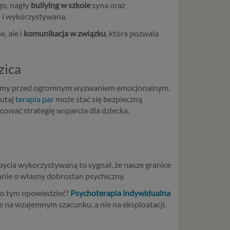
go, nagły
bullying w szkole
syna oraz
a i wykorzystywana.
, ale i
komunikacja w związku
, która pozwala
zica
tajemy przed ogromnym wyzwaniem emocjonalnym.
tutaj
terapia par
może stać się bezpieczną
cować strategię wsparcia dla dziecka,
 bycia wykorzystywaną to sygnał, że nasze granice
anie o własny dobrostan psychiczny.
y o tym opowiedzieć?
Psychoterapia indywidualna
 na wzajemnym szacunku, a nie na eksploatacji.