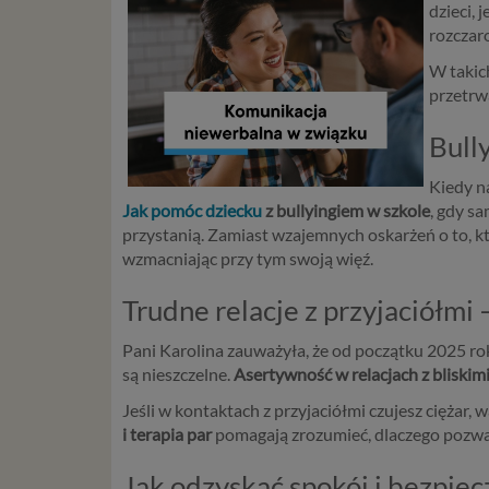
dzieci, 
rozczar
W takic
przetrw
Bull
Kiedy n
Jak pomóc dziecku
z bullyingiem w szkole
, gdy s
przystanią. Zamiast wzajemnych oskarżeń o to, kt
wzmacniając przy tym swoją więź.
Trudne relacje z przyjaciółmi
Pani Karolina zauważyła, że od początku 2025 roku
są nieszczelne.
Asertywność w relacjach z bliskim
Jeśli w kontaktach z przyjaciółmi czujesz ciężar
i terapia par
pomagają zrozumieć, dlaczego pozwal
Jak odzyskać spokój i bezpie