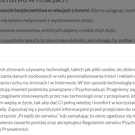
czucie bezpieczeństwa w relacjach z innymi
. Aby to osiągnąć, wart
e się lękami związanymi z wychowaniem dzieci.
awania momentów, w których dajemy z siebie zbyt dużo.
u psychoterapeuty to nie oznaka słabości, ale odwaga, by zadbać o
ie psychoterapeuty?
zem” Twojego napięcia są problemy bliskich, a Ty tracisz grunt pod 
ch stronach używamy technologii, takich jak pliki cookie, do zbiera
dualna mogą pomóc Ci zrozumieć mechanizmy, które sprawiają, że c
zania danych osobowych w celu personalizowania treści i reklam 
drowie psychiczne w rodzinie
jest fundamentem prawdziwego spo
ania ruchu na stronach i w Internecie. W ten sposób technologię t
tują również podmioty powiązane z Psychorada.pl. Pragniemy z
zczegółami stosowanych przez nas technologii oraz z przepisami, k
 wejdą w życie, tak aby dać Ci pełną wiedzę i komfort w korzystan
dy. Zapoznaj się z poniższymi informacjami przed przejściem do s
 przycisk „Przejdź do serwisu” lub zamykając to okno zgadzasz się 
ienia zawarte poniżej oraz akceptujesz Regulamin serwisu Psych
kę Prywatności.