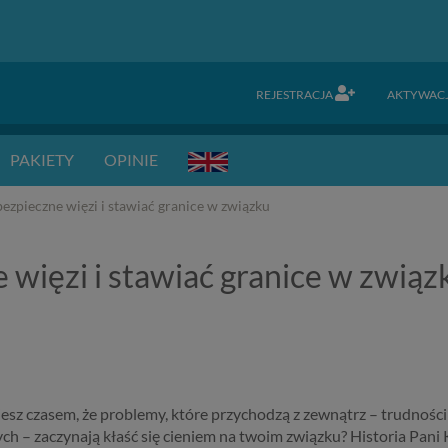
REJESTRACJA
AKTYWAC
PAKIETY
OPINIE
zpieczne więzi i stawiać granice w związku
więzi i stawiać granice w związ
jesz czasem, że problemy, które przychodzą z zewnątrz – trudności
h – zaczynają kłaść się cieniem na twoim związku? Historia Pani K