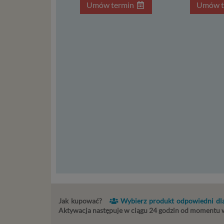
Umów termin
Umów t
konsulta
mogą być
storage)
stronach
Podsta
Przetwa
kilka ro
przypadk
Ni
st
st
re
ni
to
da
w p
Jak kupować?
Wybierz produkt odpowiedni dla
usł
Aktywacja następuje w ciągu 24 godzin od momentu
Ni