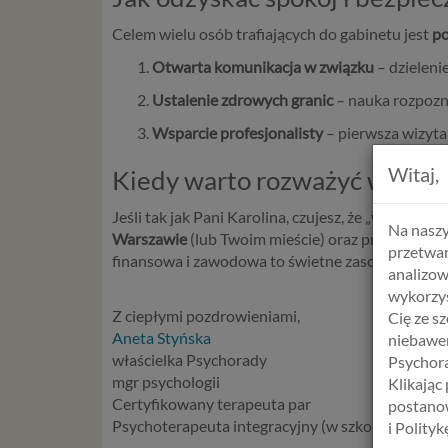
Celem wielu osób trafiających do gabinetu jest
po
Otwarta komunikacja w związku
– dzieleni
Ustalenie zdrowych granic
– nauka rozpozn
Wsparcie profesjonalisty
– pierwsza wizyta 
Witaj,
Kiedy warto rozważyć wsparc
Jeśli tak jak Pani Karolina, czujesz, że „wyzwalac
Na naszy
Warszawie
(lub Twoim mieście) oraz praca indywi
przetwar
finansowa i zawodowa to świetne zasoby, ale to
z
analizow
wykorzys
Z ciepłymi pozdrowieniami,
Cię ze s
Aneta Styńska
niebawem
właścielka Psychorady
Psychora
mgr psychologii
Klikając
Certyfikowany terapeuta par
postanow
Psychoterapeuta integracyjny (w szkoleniu)
i Polity