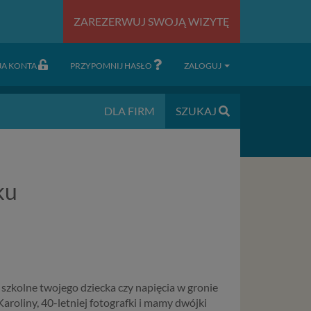
ZAREZERWUJ SWOJĄ WIZYTĘ
JA KONTA
PRZYPOMNIJ HASŁO
ZALOGUJ
DLA FIRM
SZUKAJ
ku
 szkolne twojego dziecka czy napięcia w gronie
aroliny, 40-letniej fotografki i mamy dwójki