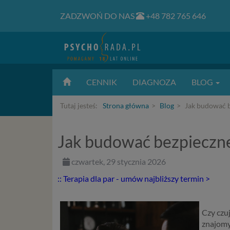
ZADZWOŃ DO NAS
+48 782 765 646
CENNIK
DIAGNOZA
BLOG
Tutaj jesteś:
Strona główna
Blog
Jak budować be
Jak budować bezpieczne 
czwartek, 29 stycznia 2026
:: Terapia dla par - umów najbliższy termin >
Czy czu
znajomyc