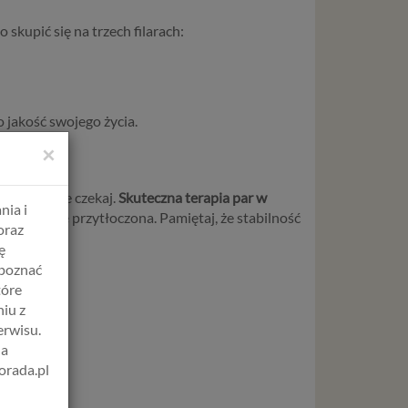
o skupić się na trzech filarach:
 jakość swojego życia.
×
nogami – nie czekaj.
Skuteczna terapia par w
nia i
zujesz się przytłoczona. Pamiętaj, że stabilność
oraz
koju.
ę
apoznać
tóre
iu z
erwisu.
na
orada.pl