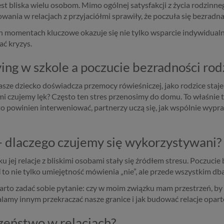
jest bliska wielu osobom. Mimo ogólnej satysfakcji z życia rodzinne
owania w relacjach z przyjaciółmi sprawiły, że poczuła się bezradn
h momentach kluczowe okazuje się nie tylko wsparcie indywidualne
ać kryzys.
ying w szkole a poczucie bezradności rod
asze dziecko doświadcza przemocy rówieśniczej, jako rodzice s
ami czujemy lęk? Często ten stres przenosimy do domu. To właśnie 
o powinien interweniować, partnerzy uczą się, jak wspólnie wypra
 – dlaczego czujemy się wykorzystywani?
 jej relacje z bliskimi osobami stały się źródłem stresu. Poczucie
i
to nie tylko umiejętność mówienia „nie”, ale przede wszystkim db
, warto zadać sobie pytanie: czy w moim związku mam przestrzeń, b
amy innym przekraczać nasze granice i jak budować relacje oparte
czeństwo w relacjach?