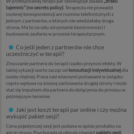
Podstawa i cel przetwarzania
W profesjonalnej terapii par obowiązuje zasada
„braku
tajemnic” (no secrets policy)
. Terapeuta nie prowadzi
Przetwarzanie danych osobowych wymaga podstawy
osobnej korespondencji ani rozmów telefonicznych z
prawnej. RODO przewiduje kilka rodzajów takich
jednym z partnerów, o których nie wiedziałaby druga
podstaw prawnych dla przetwarzania danych, a w
strona. Ma to na celu utrzymanie bezstronności i
przypadkach korzystania z naszych usług wystąpią, co do
budowanie zaufania w procesie terapeutycznym.
zasady trzy z nich:
⊗
Co jeśli jeden z partnerów nie chce
Niezbędność przetwarzania do zawarcia lub
uczestniczyć w terapii?
wykonania umowy, której jesteś stroną. Umowa to,
w naszym przypadku, regulamin serwisu i
Zmuszanie partnera do terapii rzadko przynosi efekty. W
informacje na stronach ofertowych danej usługi.
takiej sytuacji warto zacząć od
konsultacji indywidualnej
dla
Jeśli zatem zawieramy z Tobą umowę o realizację
osoby chętnej. Praca nad własnymi postawami w związku
danej usługi, to możemy przetwarzać Twoje dane w
często wpływa na zmianę zachowania drugiej strony i może
zakresie niezbędnym do realizacji tej umowy. W
stać się impulsem dla partnera do dołączenia do procesu w
przypadku, gdy zakładasz u nas konto, to umowa o
późniejszym terminie.
dostarczenie tego konta upoważnia nas do
przetwarzania danych niezbędnych do jego
⊗
Jaki jest koszt terapii par online i czy można
zapewnienia (np. danych podanych przez Ciebie w
wykupić pakiet sesji?
profilu tego konta). Bez tej możliwości nie bylibyśmy
Cena pojedynczej sesji jest podana w opisie produktu na
w stanie zapewnić Ci usługi, a Ty nie mógłbyś z niej
górze strony. Psychorada.pl oferuje również
pakiety sesji
,
korzystać.