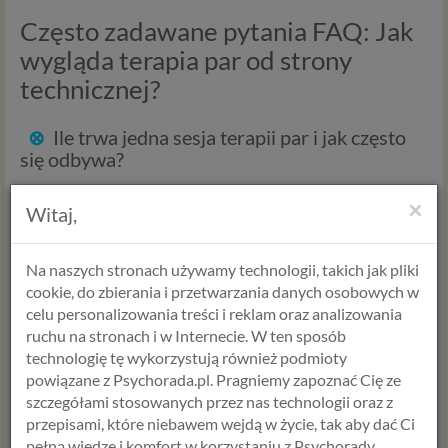
Często zadawane pytania FAQ: Jak
wygląda terapia par od strony
technicznej?
⊗
Ile trwa jedna sesja terapii par i jak często
się odbywa?
Standardowa sesja terapii par w Psychorada.pl trwa
60
×
Witaj,
minut
lub
90 minut
, zależnie od wybranego wariantu. Na
początku procesu terapeutycznego zaleca się spotkania raz
w tygodniu jeżeli para jest w głebokim kryzysie. Przeważnie
Na naszych stronach używamy technologii, takich jak pliki
jednak odbywa się co dwa tygodnie. Taka częstotliwość
cookie, do zbierania i przetwarzania danych osobowych w
pozwala na utrzymanie ciągłości pracy nad relacją i
celu personalizowania treści i reklam oraz analizowania
wdrażanie nowych wzorców komunikacji między sesjami.
ruchu na stronach i w Internecie. W ten sposób
technologię tę wykorzystują również podmioty
⊗
Ile spotkań z psychologiem jest
powiązane z Psychorada.pl. Pragniemy zapoznać Cię ze
potrzebnych, aby uratować związek?
szczegółami stosowanych przez nas technologii oraz z
Liczba spotkań jest kwestią indywidualną. W przypadku
przepisami, które niebawem wejdą w życie, tak aby dać Ci
krótkoterminowej interwencji kryzysowej wystarcza
pełną wiedzę i komfort w korzystaniu z Psychorady.