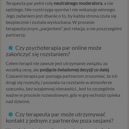
jak między innymi usługi serwisu Psychorada.pl. W tej
Terapeuta par pełni rolę
neutralnego moderatora
, a nie
informacji przedstawiamy skrót najważniejszych
sędziego. Nie rozstrzyga sporów i nie wskazuje winnego.
zagadnień dotyczących przetwarzania Twoich danych
Jego zadaniem jest dbanie o to, by każda strona czuła się
osobowych, jakie może mieć miejsce po 25 maja 2018 r. w
bezpiecznie i została wysłuchana. W procesie
związku z korzystaniem z naszych usług. Prosimy Cię o jej
terapeutycznym „pacjentem” jest relacja, a nie poszczególni
przeczytanie, nie zajmie to więcej niż kilka minut.
partnerzy.
Czym są dane osobowe
⊗
Czy psychoterapia par online może
zakończyć się rozstaniem?
Dane osobowe to, zgodnie z RODO, informacje o
zidentyfikowanej lub możliwej do zidentyfikowania
Celem terapii nie zawsze jest utrzymanie związku za
osobie fizycznej. W przypadku korzystania z naszego
wszelką cenę, ale
podjęcie świadomej decyzji co dalej
.
serwisu takimi danymi są np. adres e-mail, adres IP lub
Czasami terapia par pomaga partnerom zrozumieć, że ich
Twoje dane w serwisie konsultacyjnym czy w innej
drogi się rozeszły, i pozwala na rozstanie w atmosferze
usłudze oferowanej przez Psychoradę. Dane osobowe
szacunku, bez wzajemnej nienawiści. Jest to szczególnie
mogą być zapisywane w plikach cookies lub podobnych
ważne w procesie rozwodowym, gdy w grę wchodzi opieka
technologiach (np. local storage) instalowanych przez nas
nad dziećmi.
lub naszych Zaufanych Partnerów na naszych stronach i
urządzeniach, których używasz podczas korzystania z
⊗
Czy terapeuta par może utrzymywać
naszych usług.
kontakt z jednym z partnerów poza sesjami?