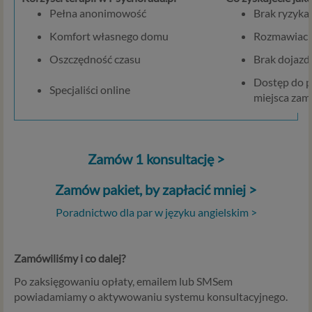
Pełna anonimowość
Brak ryzyka
Komfort własnego domu
Rozmawiacie 
Oszczędność czasu
Brak dojazdó
Dostęp do p
Specjaliści online
miejsca zam
Zamów 1 konsultację >
Zamów pakiet, by zapłacić mniej >
Poradnictwo dla par w języku angielskim >
Zamówiliśmy i co dalej?
Po zaksięgowaniu opłaty, emailem lub SMSem
powiadamiamy o aktywowaniu systemu konsultacyjnego.