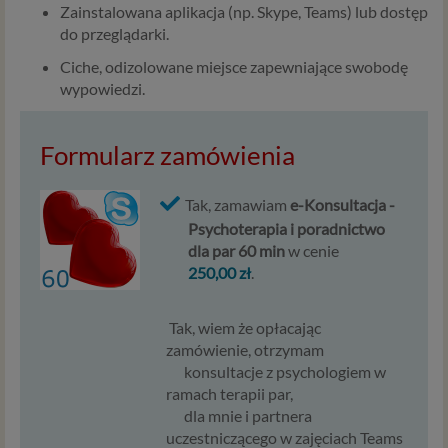
Zainstalowana aplikacja (np. Skype, Teams) lub dostęp
przetwarzania danych jest uzasadniony interes
do przeglądarki.
administratora – do czasu istnienia tego uzasadnionego
interesu.
Ciche, odizolowane miejsce zapewniające swobodę
wypowiedzi.
Administratorzy
Administratorami Twoich danych osobowych Psychology
Formularz zamówienia
Consulting Aneta Styńska właściciel serwisu
internetowego Psychorada.pl. Pełne dane administratora
możesz sprawdzić wchodząc na podstrone Kontakt.
Tak, zamawiam
e-Konsultacja -
Znajdziesz tam również informację o naszych Zaufanych
Psychoterapia i poradnictwo
Partnerach, czyli firmach i innych podmiotów, z którymi
dla par 60 min
w cenie
współpracujemy głównie w zakresie administracyjnym,
250,00 zł
.
technologicznym koniecznym do prowadzenia serwisu i
marketingowym.
Tak, wiem że opłacając
zamówienie, otrzymam
Przekazywanie danych
konsultacje z psychologiem w
Twoje dane będą przetwarzać Psychology Consulting
ramach terapii par,
właściciel serwisu Psychorada.pl i Zaufani Partnerzy.
dla mnie i partnera
Twoje dane mogą być również powierzone do
uczestniczącego w zajęciach Teams