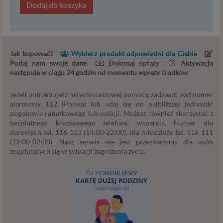
Dodaj do koszyka
skontaktuj się z nami.
-
-
-
-
Twoje uprawnienia
Zgodnie z RODO przysługują Ci następujące uprawnienia
Jak kupować?
Wybierz produkt odpowiedni dla Ciebie
wobec Twoich danych i ich przetwarzania przez nas i
Podaj nam swoje dane
Dokonaj opłaty
Aktywacja
Zaufanych Partnerów.
następuje w ciągu 24 godzin od momentu wpłaty środków
Jeśli udzieliłeś zgody na przetwarzanie danych
możesz ją w każdej chwili wycofać.
Jeżeli potrzebujesz natychmiastowej pomocy, zadzwoń pod numer
Masz również prawo żądania dostępu do Twoich
alarmowy 112 (Polska) lub udaj się do najbliższej jednostki
pogotowia ratunkowego lub policji. Możesz również skorzystać z
danych osobowych, ich sprostowania, usunięcia lub
bezpłatnego kryzysowego telefonu wsparcia. Numer dla
ograniczenia przetwarzania, prawo do przeniesienia
dorosłych tel. 116 123 (14:00-22:00), dla młodzieży tel. 116 111
danych, wyrażenia sprzeciwu wobec przetwarzani
(12:00-02:00). Nasz serwis nie jest przeznaczony dla osób
danych oraz prawo do wniesienia skargi do organu
znajdujących się w sytuacji zagrożenia życia.
nadzorczego – GIODO. Uprawnienia powyższe
przysługują także w przypadku prawidłowego
przetwarzania danych przez administratora.
Zgoda na przetwarzanie Twoich danych
osobowych