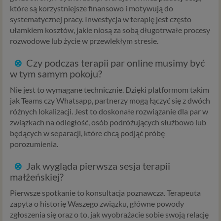
które są korzystniejsze finansowo i motywują do
Niezbędność przetwarzania do celów wynikających
systematycznej pracy. Inwestycja w terapię jest często
z prawnie uzasadnionych interesów realizowanych
ułamkiem kosztów, jakie niosą za sobą długotrwałe procesy
przez administratora lub przez stronę trzecią. Ta
rozwodowe lub życie w przewlekłym stresie.
podstawa przetwarzania danych dotyczy
przypadków, gdy ich przetwarzanie jest
⊗
Czy podczas terapii par online musimy być
uzasadnione z uwagi na nasze usprawiedliwione
w tym samym pokoju?
potrzeby, co obejmuje między innymi konieczność
zapewnienia bezpieczeństwa usługi (np.
Nie jest to wymagane technicznie. Dzięki platformom takim
sprawdzenie, czy do Twojego konta nie loguje się
jak Teams czy Whatsapp, partnerzy mogą łączyć się z dwóch
nieuprawniona osoba), dokonanie pomiarów
różnych lokalizacji. Jest to doskonałe rozwiązanie dla par w
statystycznych, ulepszania naszych usług i
związkach na odległość, osób podróżujących służbowo lub
dopasowania ich do potrzeb i wygody
będących w separacji, które chcą podjąć próbę
użytkowników (np. personalizowanie treści w
porozumienia.
usługach) jak również prowadzenie marketingu i
promocji własnych usług administratora
⊗
Jak wygląda pierwsza sesja terapii
Psychorada.pl w serwisie administratora (np. jeśli
małżeńskiej?
interesujesz się psychologią dziecka i oglądasz
Pierwsze spotkanie to konsultacja poznawcza. Terapeuta
materiały na ten temat w Psychorada.pl to możemy
zapyta o historię Waszego związku, główne powody
Ci wyświetlić reklamę na podobny temat).
zgłoszenia się oraz o to, jak wyobrażacie sobie swoją relację
Twoja dobrowolna zgoda. Aby móc pokazać