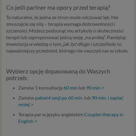
Co jeśli partner ma opory przed terapią?
To naturalne, że jedna ze stron może odczuwać lęk. Nie
zmuszajcie się siłą – terapia wymaga dobrowolności i
szczerości. Możesz podsunąć mu artykuły o skuteczności
terapii lub zaproponować jedną sesję „na próbę”. Pamiętaj:
inwestycja w wiedzę o tym,
jak żyć długo i szczęśliwie
, to
najważniejszy przedmiot, którego nie nauczyli nas w szkole.
Wybierz opcję dopasowaną do Waszych
potrzeb:
Zamów 1 konsultację
60 min
lub
90 min >
Zamów
pakiet4 sesji po 60 min
. lub
90 min. i zapłać
mniej >
Terapia par w języku angielskim
Couples therapy in
English >