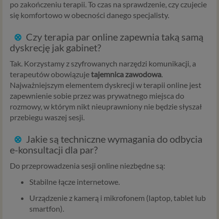
po zakończeniu terapii. To czas na sprawdzenie, czy czujecie
interesujące Cię oferty reklamowe (np. produktu lub
się komfortowo w obecności danego specjalisty.
usługi, których możesz potrzebować) reklamodawcy
i ich przedstawiciele muszą mieć możliwość
⊗
Czy terapia par online zapewnia taką samą
przetwarzania Twoich danych. Udzielenie takiej
dyskrecję jak gabinet?
zgody jest całkowicie dobrowolne, i jeśli nie chcesz,
nie musisz jej udzielać. Dzięki naszemu rozwiązaniu
Tak. Korzystamy z szyfrowanych narzędzi komunikacji, a
masz również możliwość ograniczenia zakresu lub
terapeutów obowiązuje
tajemnica zawodowa
.
zmiany zgody w dowolnym momencie.
Najważniejszym elementem dyskrecji w terapii online jest
zapewnienie sobie przez was prywatnego miejsca do
Twoje dane, w ramach naszych usług, przetwarzane będą
rozmowy, w którym nikt nieuprawniony nie będzie słyszał
wyłącznie w przypadku posiadania przez nas lub inny
przebiegu waszej sesji.
podmiot przetwarzający dane jednej z dopuszczonych
przez RODO podstaw prawnych i wyłącznie w celu
⊗
Jakie są techniczne wymagania do odbycia
dostosowanym do danej podstawy, zgodnie z opisem
e-konsultacji dla par?
powyżej. Twoje dane przetwarzane będą do czasu
istnienia podstawy do ich przetwarzania – czyli w
Do przeprowadzenia sesji online niezbędne są:
przypadku udzielenia zgody do momentu jej cofnięcia,
Stabilne łącze internetowe.
ograniczenia lub innych działań z Twojej strony
ograniczających tę zgodę, w przypadku niezbędności
Urządzenie z kamerą i mikrofonem (laptop, tablet lub
danych do wykonania umowy – przez czas jej
smartfon).
wykonywania, a w przypadku, gdy podstawą